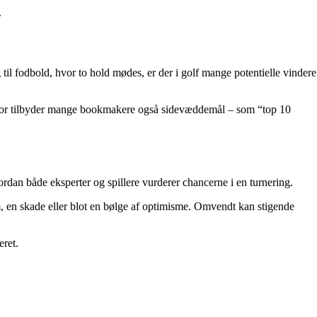
.
g til fodbold, hvor to hold mødes, er der i golf mange potentielle vindere
Derfor tilbyder mange bookmakere også sidevæddemål – som “top 10
ordan både eksperter og spillere vurderer chancerne i en turnering.
rm, en skade eller blot en bølge af optimisme. Omvendt kan stigende
eret.