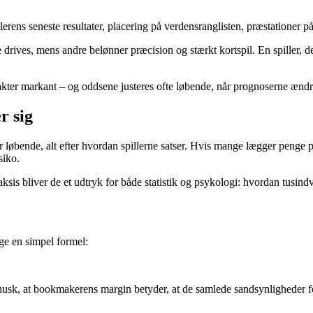
lerens seneste resultater, placering på verdensranglisten, præstationer 
e drives, mens andre belønner præcision og stærkt kortspil. En spiller, 
arakter markant – og oddsene justeres ofte løbende, når prognoserne ændr
r sig
rer løbende, alt efter hvordan spillerne satser. Hvis mange lægger penge 
siko.
ksis bliver de et udtryk for både statistik og psykologi: hvordan tusindv
ge en simpel formel:
husk, at bookmakerens margin betyder, at de samlede sandsynligheder fo