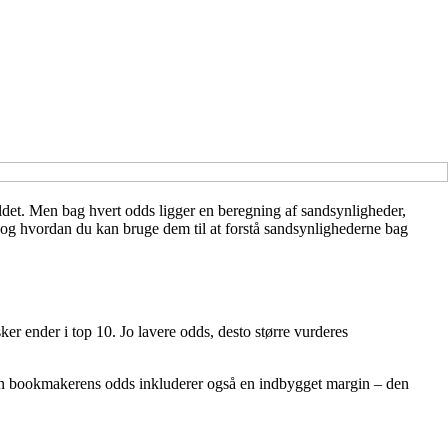
faldet. Men bag hvert odds ligger en beregning af sandsynligheder,
s, og hvordan du kan bruge dem til at forstå sandsynlighederne bag
er ender i top 10. Jo lavere odds, desto større vurderes
. Men bookmakerens odds inkluderer også en indbygget margin – den