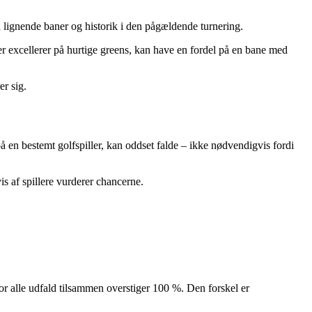
på lignende baner og historik i den pågældende turnering.
der excellerer på hurtige greens, kan have en fordel på en bane med
er sig.
på en bestemt golfspiller, kan oddset falde – ikke nødvendigvis fordi
is af spillere vurderer chancerne.
r alle udfald tilsammen overstiger 100 %. Den forskel er