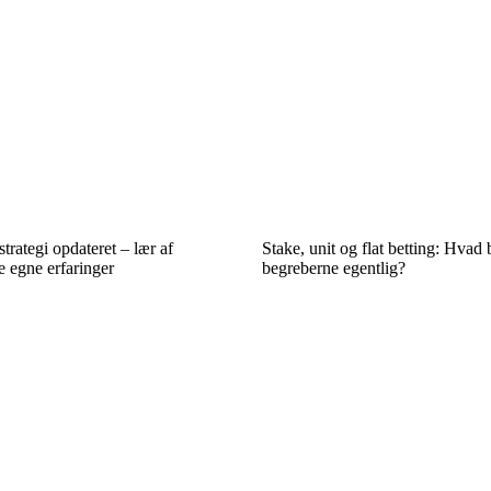
trategi opdateret – lær af
Stake, unit og flat betting: Hvad 
 egne erfaringer
begreberne egentlig?