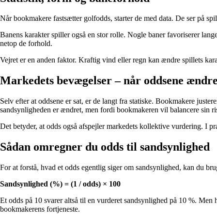
Når bookmakere fastsætter golfodds, starter de med data. De ser på spil
Banens karakter spiller også en stor rolle. Nogle baner favoriserer lang
netop de forhold.
Vejret er en anden faktor. Kraftig vind eller regn kan ændre spillets k
Markedets bevægelser – når oddsene ændre
Selv efter at oddsene er sat, er de langt fra statiske. Bookmakere juste
sandsynligheden er ændret, men fordi bookmakeren vil balancere sin ri
Det betyder, at odds også afspejler markedets kollektive vurdering. I pra
Sådan omregner du odds til sandsynlighed
For at forstå, hvad et odds egentlig siger om sandsynlighed, kan du bru
Sandsynlighed (%) = (1 / odds) × 100
Et odds på 10 svarer altså til en vurderet sandsynlighed på 10 %. Men 
bookmakerens fortjeneste.