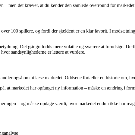
inen – men det kræver, at du kender den samlede overround for markedet
f over 100 spillere, og fordi der sjældent er en klar favorit. I modsætnin
or betydning. Det gør golfodds mere volatile og sværere at forudsige. 
 hvor sandsynlighederne er lettere at vurdere.
 handler også om at læse markedet. Oddsene fortæller en historie om, hv
egn på, at markedet har opfanget ny information – måske en ændring i fo
urneringen – og måske opdage værdi, hvor markedet endnu ikke har reag
inganalyse