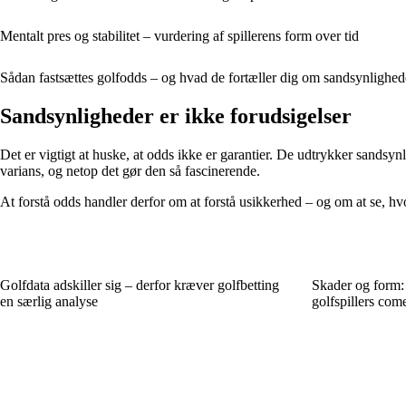
Mentalt pres og stabilitet – vurdering af spillerens form over tid
Sådan fastsættes golfodds – og hvad de fortæller dig om sandsynlighed
Sandsynligheder er ikke forudsigelser
Det er vigtigt at huske, at odds ikke er garantier. De udtrykker sandsyn
varians, og netop det gør den så fascinerende.
At forstå odds handler derfor om at forstå usikkerhed – og om at se, hvo
Golfdata adskiller sig – derfor kræver golfbetting
Skader og form:
en særlig analyse
golfspillers com