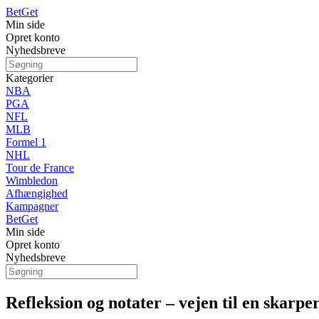
Bet
Get
Min side
Opret konto
Nyhedsbreve
Kategorier
NBA
PGA
NFL
MLB
Formel 1
NHL
Tour de France
Wimbledon
Afhængighed
Kampagner
Bet
Get
Min side
Opret konto
Nyhedsbreve
Refleksion og notater – vejen til en skarpe