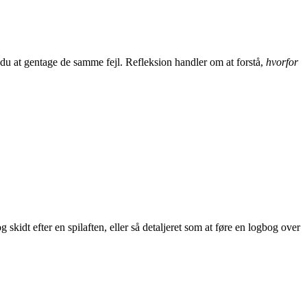
 du at gentage de samme fejl. Refleksion handler om at forstå,
hvorfor
skidt efter en spilaften, eller så detaljeret som at føre en logbog over