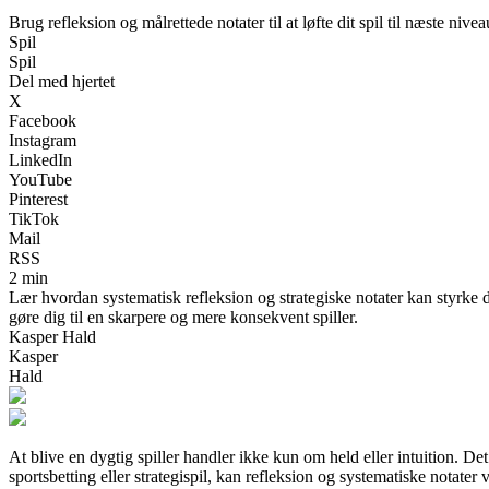
Brug refleksion og målrettede notater til at løfte dit spil til næste nivea
Spil
Spil
Del med hjertet
X
Facebook
Instagram
LinkedIn
YouTube
Pinterest
TikTok
Mail
RSS
2 min
Lær hvordan systematisk refleksion og strategiske notater kan styrke din
gøre dig til en skarpere og mere konsekvent spiller.
Kasper Hald
Kasper
Hald
At blive en dygtig spiller handler ikke kun om held eller intuition. Det
sportsbetting eller strategispil, kan refleksion og systematiske notate