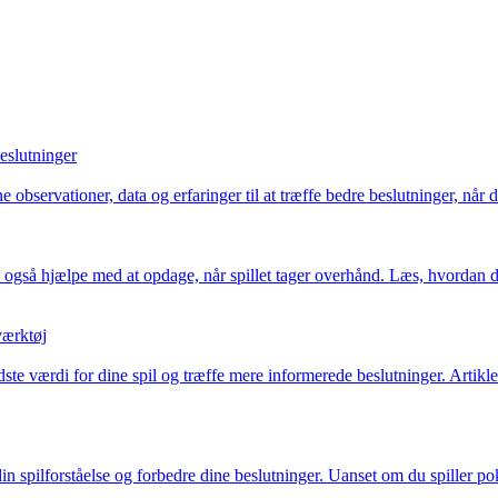
eslutninger
 observationer, data og erfaringer til at træffe bedre beslutninger, når du
n også hjælpe med at opdage, når spillet tager overhånd. Læs, hvordan du
værktøj
e værdi for dine spil og træffe mere informerede beslutninger. Artikle
 spilforståelse og forbedre dine beslutninger. Uanset om du spiller poker,