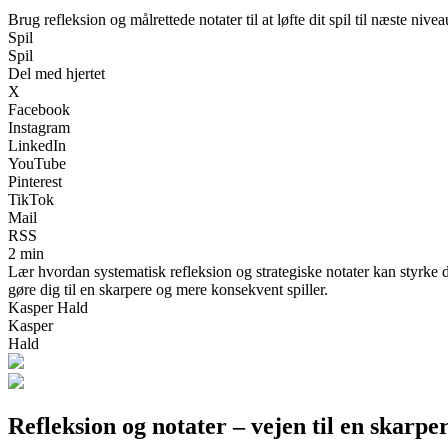
Brug refleksion og målrettede notater til at løfte dit spil til næste nivea
Spil
Spil
Del med hjertet
X
Facebook
Instagram
LinkedIn
YouTube
Pinterest
TikTok
Mail
RSS
2 min
Lær hvordan systematisk refleksion og strategiske notater kan styrke din
gøre dig til en skarpere og mere konsekvent spiller.
Kasper Hald
Kasper
Hald
Refleksion og notater – vejen til en skarpe