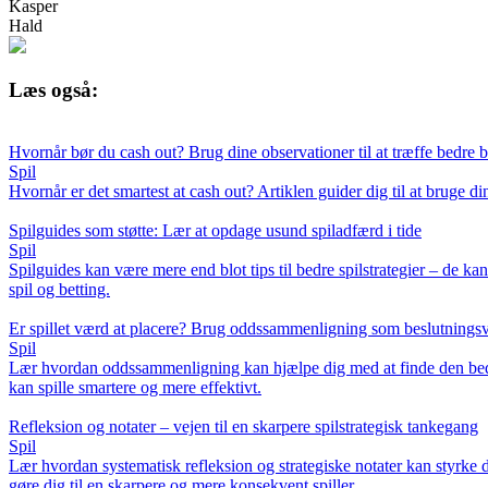
Kasper
Hald
Læs også:
Hvornår bør du cash out? Brug dine observationer til at træffe bedre b
Spil
Hvornår er det smartest at cash out? Artiklen guider dig til at bruge dine
Spilguides som støtte: Lær at opdage usund spiladfærd i tide
Spil
Spilguides kan være mere end blot tips til bedre spilstrategier – de ka
spil og betting.
Er spillet værd at placere? Brug odds­sammenligning som beslutnings
Spil
Lær hvordan odds­sammenligning kan hjælpe dig med at finde den bedst
kan spille smartere og mere effektivt.
Refleksion og notater – vejen til en skarpere spilstrategisk tankegang
Spil
Lær hvordan systematisk refleksion og strategiske notater kan styrke din
gøre dig til en skarpere og mere konsekvent spiller.