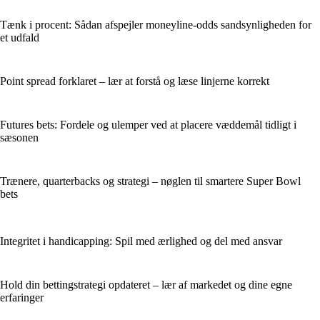
Tænk i procent: Sådan afspejler moneyline-odds sandsynligheden for
et udfald
Point spread forklaret – lær at forstå og læse linjerne korrekt
Futures bets: Fordele og ulemper ved at placere væddemål tidligt i
sæsonen
Trænere, quarterbacks og strategi – nøglen til smartere Super Bowl
bets
Integritet i handicapping: Spil med ærlighed og del med ansvar
Hold din bettingstrategi opdateret – lær af markedet og dine egne
erfaringer