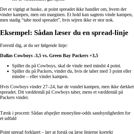
Det er vigtigt at huske, at point spreadet ikke handler om, hvem der
vinder kampen, men om marginen. Et hold kan sagtens vinde kampen,
men stadig “tabe mod spreadet”, hvis sejren ikke er stor nok.
Eksempel: Sådan læser du en spread-linje
Forestil dig, at du ser følgende linje:
Dallas Cowboys -3,5 vs. Green Bay Packers +3,5
Spiller du på Cowboys, skal de vinde med mindst 4 point.
Spiller du på Packers, vinder du, hvis de taber med 3 point eller
mindre – eller vinder kampen.
Hvis Cowboys vinder 27–24, har de vundet kampen, men ikke dækket
spreadet. Dit væddemål på Cowboys taber, mens et væddemål på
Packers vinder.
Tænk i procent: Sådan afspejler moneyline-odds sandsynligheden for
et udfald
Point spread forklaret – lær at forstå og læse linjerne korrekt