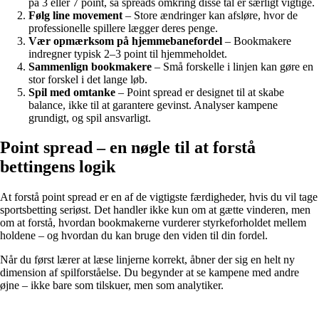
på 3 eller 7 point, så spreads omkring disse tal er særligt vigtige.
Følg line movement
– Store ændringer kan afsløre, hvor de
professionelle spillere lægger deres penge.
Vær opmærksom på hjemmebanefordel
– Bookmakere
indregner typisk 2–3 point til hjemmeholdet.
Sammenlign bookmakere
– Små forskelle i linjen kan gøre en
stor forskel i det lange løb.
Spil med omtanke
– Point spread er designet til at skabe
balance, ikke til at garantere gevinst. Analyser kampene
grundigt, og spil ansvarligt.
Point spread – en nøgle til at forstå
bettingens logik
At forstå point spread er en af de vigtigste færdigheder, hvis du vil tage
sportsbetting seriøst. Det handler ikke kun om at gætte vinderen, men
om at forstå, hvordan bookmakerne vurderer styrkeforholdet mellem
holdene – og hvordan du kan bruge den viden til din fordel.
Når du først lærer at læse linjerne korrekt, åbner der sig en helt ny
dimension af spilforståelse. Du begynder at se kampene med andre
øjne – ikke bare som tilskuer, men som analytiker.