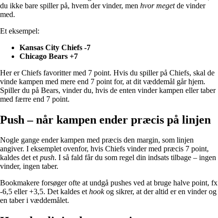
du ikke bare spiller på, hvem der vinder, men
hvor meget
de vinder
med.
Et eksempel:
Kansas City Chiefs -7
Chicago Bears +7
Her er Chiefs favoritter med 7 point. Hvis du spiller på Chiefs, skal de
vinde kampen med mere end 7 point for, at dit væddemål går hjem.
Spiller du på Bears, vinder du, hvis de enten vinder kampen eller taber
med færre end 7 point.
Push – når kampen ender præcis på linjen
Nogle gange ender kampen med præcis den margin, som linjen
angiver. I eksemplet ovenfor, hvis Chiefs vinder med præcis 7 point,
kaldes det et
push
. I så fald får du som regel din indsats tilbage – ingen
vinder, ingen taber.
Bookmakere forsøger ofte at undgå pushes ved at bruge halve point, fx
-6,5 eller +3,5. Det kaldes et
hook
og sikrer, at der altid er en vinder og
en taber i væddemålet.