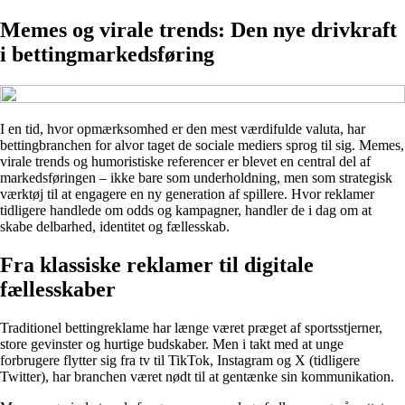
Memes og virale trends: Den nye drivkraft
i bettingmarkedsføring
I en tid, hvor opmærksomhed er den mest værdifulde valuta, har
bettingbranchen for alvor taget de sociale mediers sprog til sig. Memes,
virale trends og humoristiske referencer er blevet en central del af
markedsføringen – ikke bare som underholdning, men som strategisk
værktøj til at engagere en ny generation af spillere. Hvor reklamer
tidligere handlede om odds og kampagner, handler de i dag om at
skabe delbarhed, identitet og fællesskab.
Fra klassiske reklamer til digitale
fællesskaber
Traditionel bettingreklame har længe været præget af sportsstjerner,
store gevinster og hurtige budskaber. Men i takt med at unge
forbrugere flytter sig fra tv til TikTok, Instagram og X (tidligere
Twitter), har branchen været nødt til at gentænke sin kommunikation.