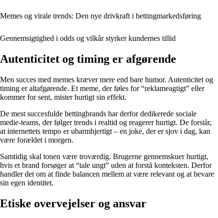
Memes og virale trends: Den nye drivkraft i bettingmarkedsføring
Gennemsigtighed i odds og vilkår styrker kundernes tillid
Autenticitet og timing er afgørende
Men succes med memes kræver mere end bare humor. Autenticitet og
timing er altafgørende. Et meme, der føles for “reklameagtigt” eller
kommer for sent, mister hurtigt sin effekt.
De mest succesfulde bettingbrands har derfor dedikerede sociale
medie-teams, der følger trends i realtid og reagerer hurtigt. De forstår,
at internettets tempo er ubarmhjertigt – en joke, der er sjov i dag, kan
være forældet i morgen.
Samtidig skal tonen være troværdig. Brugerne gennemskuer hurtigt,
hvis et brand forsøger at “tale ungt” uden at forstå konteksten. Derfor
handler det om at finde balancen mellem at være relevant og at bevare
sin egen identitet.
Etiske overvejelser og ansvar