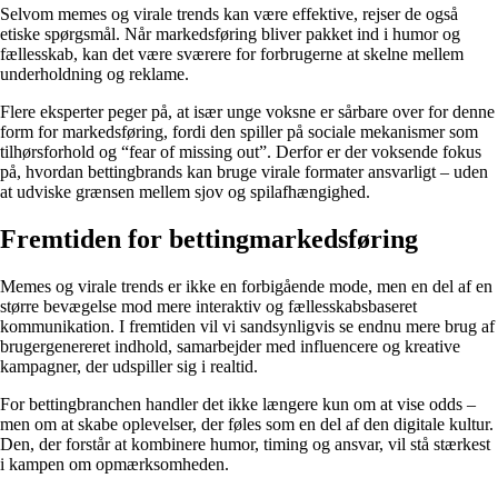
Selvom memes og virale trends kan være effektive, rejser de også
etiske spørgsmål. Når markedsføring bliver pakket ind i humor og
fællesskab, kan det være sværere for forbrugerne at skelne mellem
underholdning og reklame.
Flere eksperter peger på, at især unge voksne er sårbare over for denne
form for markedsføring, fordi den spiller på sociale mekanismer som
tilhørsforhold og “fear of missing out”. Derfor er der voksende fokus
på, hvordan bettingbrands kan bruge virale formater ansvarligt – uden
at udviske grænsen mellem sjov og spilafhængighed.
Fremtiden for bettingmarkedsføring
Memes og virale trends er ikke en forbigående mode, men en del af en
større bevægelse mod mere interaktiv og fællesskabsbaseret
kommunikation. I fremtiden vil vi sandsynligvis se endnu mere brug af
brugergenereret indhold, samarbejder med influencere og kreative
kampagner, der udspiller sig i realtid.
For bettingbranchen handler det ikke længere kun om at vise odds –
men om at skabe oplevelser, der føles som en del af den digitale kultur.
Den, der forstår at kombinere humor, timing og ansvar, vil stå stærkest
i kampen om opmærksomheden.