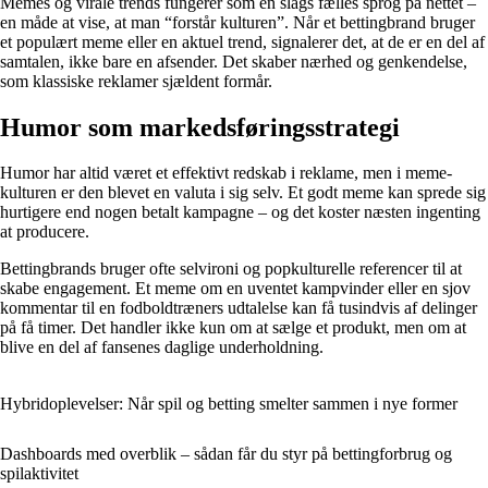
Memes og virale trends fungerer som en slags fælles sprog på nettet –
en måde at vise, at man “forstår kulturen”. Når et bettingbrand bruger
et populært meme eller en aktuel trend, signalerer det, at de er en del af
samtalen, ikke bare en afsender. Det skaber nærhed og genkendelse,
som klassiske reklamer sjældent formår.
Humor som markedsføringsstrategi
Humor har altid været et effektivt redskab i reklame, men i meme-
kulturen er den blevet en valuta i sig selv. Et godt meme kan sprede sig
hurtigere end nogen betalt kampagne – og det koster næsten ingenting
at producere.
Bettingbrands bruger ofte selvironi og popkulturelle referencer til at
skabe engagement. Et meme om en uventet kampvinder eller en sjov
kommentar til en fodboldtræners udtalelse kan få tusindvis af delinger
på få timer. Det handler ikke kun om at sælge et produkt, men om at
blive en del af fansenes daglige underholdning.
Hybridoplevelser: Når spil og betting smelter sammen i nye former
Dashboards med overblik – sådan får du styr på bettingforbrug og
spilaktivitet