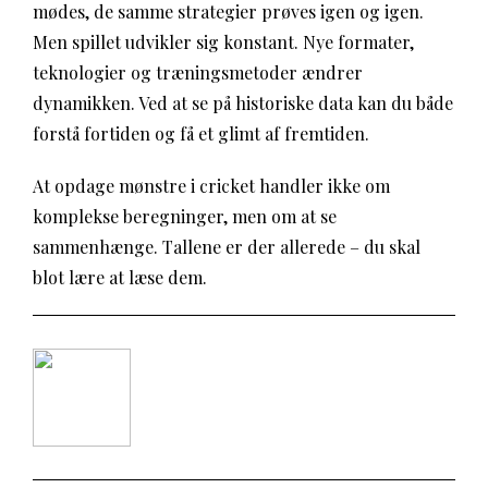
mødes, de samme strategier prøves igen og igen.
Men spillet udvikler sig konstant. Nye formater,
teknologier og træningsmetoder ændrer
dynamikken. Ved at se på historiske data kan du både
forstå fortiden og få et glimt af fremtiden.
At opdage mønstre i cricket handler ikke om
komplekse beregninger, men om at se
sammenhænge. Tallene er der allerede – du skal
blot lære at læse dem.