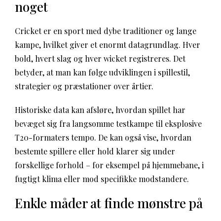
noget
Cricket er en sport med dybe traditioner og lange
kampe, hvilket giver et enormt datagrundlag. Hver
bold, hvert slag og hver wicket registreres. Det
betyder, at man kan følge udviklingen i spillestil,
strategier og præstationer over årtier.
Historiske data kan afsløre, hvordan spillet har
bevæget sig fra langsomme testkampe til eksplosive
T20-formaters tempo. De kan også vise, hvordan
bestemte spillere eller hold klarer sig under
forskellige forhold – for eksempel på hjemmebane, i
fugtigt klima eller mod specifikke modstandere.
Enkle måder at finde mønstre på