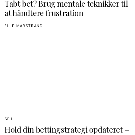
Tabt bet? Brug mentale teknikker til
at håndtere frustration
FILIP MARSTRAND
SPIL
Hold din bettingstrategi opdateret –