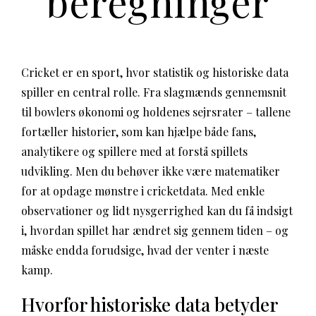
beregninger
Cricket er en sport, hvor statistik og historiske data
spiller en central rolle. Fra slagmænds gennemsnit
til bowlers økonomi og holdenes sejrsrater – tallene
fortæller historier, som kan hjælpe både fans,
analytikere og spillere med at forstå spillets
udvikling. Men du behøver ikke være matematiker
for at opdage mønstre i cricketdata. Med enkle
observationer og lidt nysgerrighed kan du få indsigt
i, hvordan spillet har ændret sig gennem tiden – og
måske endda forudsige, hvad der venter i næste
kamp.
Hvorfor historiske data betyder