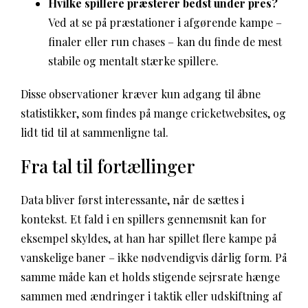
Hvilke spillere præsterer bedst under pres?
Ved at se på præstationer i afgørende kampe –
finaler eller run chases – kan du finde de mest
stabile og mentalt stærke spillere.
Disse observationer kræver kun adgang til åbne
statistikker, som findes på mange cricketwebsites, og
lidt tid til at sammenligne tal.
Fra tal til fortællinger
Data bliver først interessante, når de sættes i
kontekst. Et fald i en spillers gennemsnit kan for
eksempel skyldes, at han har spillet flere kampe på
vanskelige baner – ikke nødvendigvis dårlig form. På
samme måde kan et holds stigende sejrsrate hænge
sammen med ændringer i taktik eller udskiftning af