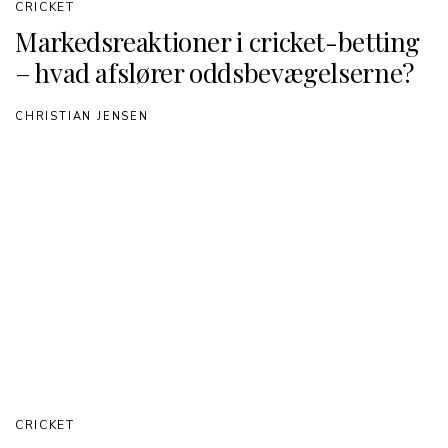
CRICKET
Markedsreaktioner i cricket-betting
– hvad afslører oddsbevægelserne?
CHRISTIAN JENSEN
CRICKET