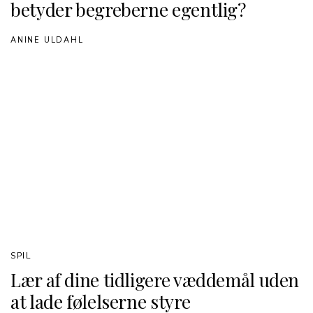
betyder begreberne egentlig?
ANINE ULDAHL
SPIL
Lær af dine tidligere væddemål uden
at lade følelserne styre