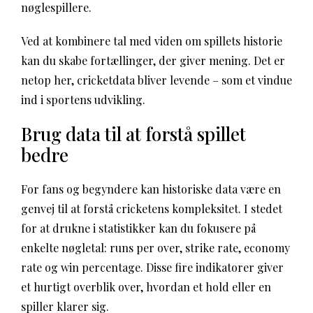
nøglespillere.
Ved at kombinere tal med viden om spillets historie
kan du skabe fortællinger, der giver mening. Det er
netop her, cricketdata bliver levende – som et vindue
ind i sportens udvikling.
Brug data til at forstå spillet
bedre
For fans og begyndere kan historiske data være en
genvej til at forstå cricketens kompleksitet. I stedet
for at drukne i statistikker kan du fokusere på
enkelte nøgletal: runs per over, strike rate, economy
rate og win percentage. Disse fire indikatorer giver
et hurtigt overblik over, hvordan et hold eller en
spiller klarer sig.