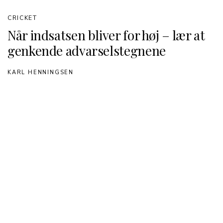
CRICKET
Når indsatsen bliver for høj – lær at
genkende advarselstegnene
KARL HENNINGSEN