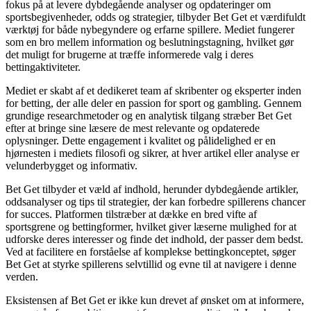
fokus på at levere dybdegående analyser og opdateringer om
sportsbegivenheder, odds og strategier, tilbyder Bet Get et værdifuldt
værktøj for både nybegyndere og erfarne spillere. Mediet fungerer
som en bro mellem information og beslutningstagning, hvilket gør
det muligt for brugerne at træffe informerede valg i deres
bettingaktiviteter.
Mediet er skabt af et dedikeret team af skribenter og eksperter inden
for betting, der alle deler en passion for sport og gambling. Gennem
grundige researchmetoder og en analytisk tilgang stræber Bet Get
efter at bringe sine læsere de mest relevante og opdaterede
oplysninger. Dette engagement i kvalitet og pålidelighed er en
hjørnesten i mediets filosofi og sikrer, at hver artikel eller analyse er
velunderbygget og informativ.
Bet Get tilbyder et væld af indhold, herunder dybdegående artikler,
oddsanalyser og tips til strategier, der kan forbedre spillerens chancer
for succes. Platformen tilstræber at dække en bred vifte af
sportsgrene og bettingformer, hvilket giver læserne mulighed for at
udforske deres interesser og finde det indhold, der passer dem bedst.
Ved at facilitere en forståelse af komplekse bettingkonceptet, søger
Bet Get at styrke spillerens selvtillid og evne til at navigere i denne
verden.
Eksistensen af Bet Get er ikke kun drevet af ønsket om at informere,