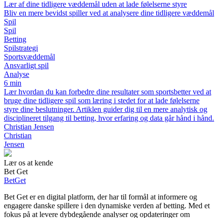
Lær af dine tidligere væddemål uden at lade følelserne styre
Bliv en mere bevidst spiller ved at analysere dine tidligere væddemål
Spil
Spil
Betting
Spilstrategi
Sportsvæddemål
Ansvarligt spil
Analyse
6 min
Lær hvordan du kan forbedre dine resultater som sportsbetter ved at
bruge dine tidligere spil som læring i stedet for at lade følelserne
styre dine beslutninger. Artiklen guider dig til en mere analytisk og
disciplineret tilgang til betting, hvor erfaring og data går hånd i hånd.
Christian Jensen
Christian
Jensen
Lær os at kende
Bet Get
Bet
Get
Bet Get er en digital platform, der har til formål at informere og
engagere danske spillere i den dynamiske verden af betting. Med et
fokus på at levere dybdegående analyser og opdateringer om