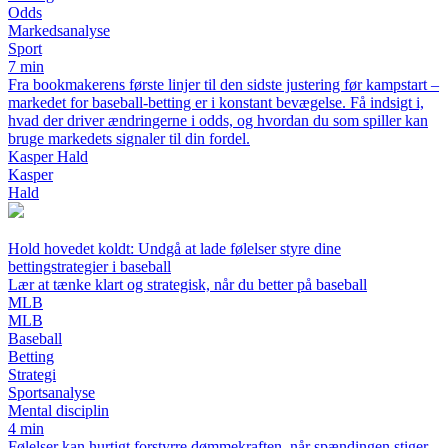
Odds
Markedsanalyse
Sport
7 min
Fra bookmakerens første linjer til den sidste justering før kampstart –
markedet for baseball-betting er i konstant bevægelse. Få indsigt i,
hvad der driver ændringerne i odds, og hvordan du som spiller kan
bruge markedets signaler til din fordel.
Kasper Hald
Kasper
Hald
Hold hovedet koldt: Undgå at lade følelser styre dine
bettingstrategier i baseball
Lær at tænke klart og strategisk, når du better på baseball
MLB
MLB
Baseball
Betting
Strategi
Sportsanalyse
Mental disciplin
4 min
Følelser kan hurtigt forstyrre dømmekraften, når spændingen stiger