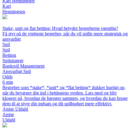
Karl Henningsen
Karl
Henningsen
Stake, unit og flat betting: Hvad betyder begreberne egentlig?
Få styr på de vigtigste begreber, når du vil spille mere strategisk og
ansvarligt
Spil
Spil
Betting
Spilstrategi
Bankroll Management
Ansvarligt Spil
Odds
6 min
Begreber som *stake*, *unit* og *flat betting* dukker hurtigt op,
når du bevæger dig ind i bettingens verden. Læs med og bliv
klogere på, hvordan de hænger sammen, og hvordan du kan bruge
dem til at styre din indsats og dit spilbudget mere effektivt.
Anine Uldahl
Anine
Uldahl