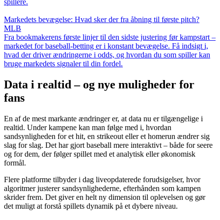
spillere.
Markedets bevægelse: Hvad sker der fra åbning til første pitch?
MLB
Fra bookmakerens første linjer til den sidste justering før kampstart –
markedet for baseball-betting er i konstant bevægelse. Få indsigt i,
hvad der driver ændringerne i odds, og hvordan du som spiller kan
bruge markedets signaler til din fordel.
Data i realtid – og nye muligheder for
fans
En af de mest markante ændringer er, at data nu er tilgængelige i
realtid. Under kampene kan man følge med i, hvordan
sandsynligheden for et hit, en strikeout eller et homerun ændrer sig
slag for slag. Det har gjort baseball mere interaktivt – både for seere
og for dem, der følger spillet med et analytisk eller økonomisk
formål.
Flere platforme tilbyder i dag liveopdaterede forudsigelser, hvor
algoritmer justerer sandsynlighederne, efterhånden som kampen
skrider frem. Det giver en helt ny dimension til oplevelsen og gør
det muligt at forstå spillets dynamik på et dybere niveau.