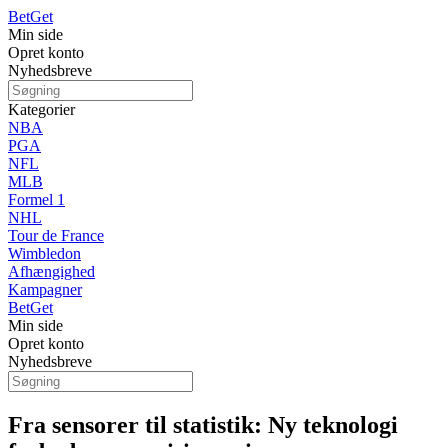
Bet
Get
Min side
Opret konto
Nyhedsbreve
Kategorier
NBA
PGA
NFL
MLB
Formel 1
NHL
Tour de France
Wimbledon
Afhængighed
Kampagner
Bet
Get
Min side
Opret konto
Nyhedsbreve
Fra sensorer til statistik: Ny teknologi