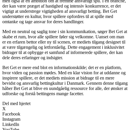
men også af en ambition om at fremme ansvarligt spil. I en branche,
der kan være præget af hastighed og intensiv konkurrence, er det
vigtigt at understrege vigtigheden af ansvarligt betting. Bet Get
understøtter en kultur, hvor spillere opfordres til at spille med
omtanke og tage ansvar for deres handlinger.
Med en neutral og saglig tone i sin kommunikation, søger Bet Get at
skabe et rum, hvor alle spillere føler sig velkomne. Uanset om man
er en erfaren bettor eller ny til scenen, er mediets tilgang designet til
at være tilgængelig og letforståelig. Dette engagement i inklusivitet
bidrager til at opbygge et samfund af informerede spillere, der kan
dele deres erfaringer og indsigter.
Bet Get er mere end blot en informationskilde; det er en platform,
hvor viden og passion mødes. Med en klar vision for at uddanne og
inspirere spillere, er det mediets mission at bidrage til en mere
bevidst og ansvarlig bettingkultur i Danmark. Gennem denne tilgang
håber Bet Get at blive en uundgåelig ressource for alle, der ønsker at
udforske og forstå bettingens mange facetter.
Del med hjertet
X
Facebook
Instagram
LinkedIn
YouTube