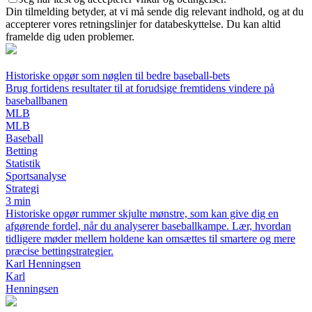
Din tilmelding betyder, at vi må sende dig relevant indhold, og at du
accepterer vores retningslinjer for databeskyttelse. Du kan altid
framelde dig uden problemer.
Historiske opgør som nøglen til bedre baseball-bets
Brug fortidens resultater til at forudsige fremtidens vindere på
baseballbanen
MLB
MLB
Baseball
Betting
Statistik
Sportsanalyse
Strategi
3 min
Historiske opgør rummer skjulte mønstre, som kan give dig en
afgørende fordel, når du analyserer baseballkampe. Lær, hvordan
tidligere møder mellem holdene kan omsættes til smartere og mere
præcise bettingstrategier.
Karl Henningsen
Karl
Henningsen