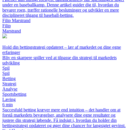
under en baseballkamp. Denne artikel guider dig til, hvordan du
bevarer roen, træffer rationelle beslutninger og udvikler en mere
disciplineret tilgang til baseball-betting.
Filip Marstrand
Filip
Marstrand
Hold din bettingstrategi opdateret – lær af markedet og dine egne
erfaringer
Bliv en skarpere spiller ved at tilpasse din strategi til markedets
udvikling
Spil
Spil
Betting
Strategi
Analyse
Sportsbetting
Læring
6 min
Succesfuld betting kræver mere end intuition – det handler om at
forstå markedets bevægelser, analysere dine egne resultater og
justere din strategi løbende. Få indsigt i, hvordan du holder din
bettingstrategi opdateret og øger dine chancer for langsigtet gevinst.