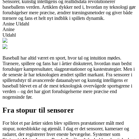
Sensorer, kunstig intelligens og realtidsdata revolutionerer
baseballens verden. Artiklen dykker ned i, hvordan ny teknologi gør
forudsigelser mere præcise, ændrer træningsmetoder og giver både
trænere og fans et helt nyt indblik i spillets dynamik.
Anine Uldahl
Anine
Uldahl
Baseball har altid været en sport, hvor tal og intuition mødes.
Trænere, spillere og fans har i årtier diskuteret, hvordan man bedst
forudsiger kampresultater, slagpræstationer og kastestrategier. Men i
de seneste år har teknologien ændret spillet markant. Fra sensorer i
spillerudstyr til avancerede dataanalyser og kunstig intelligens er
baseball blevet en af de mest teknologisk overvågede sportsgrene i
verden – og det har gjort forudsigelserne mere præcise end
nogensinde før.
Fra stopur til sensorer
For blot et par årtier siden blev spilleres præstationer målt med
stopur, notesblokke og øjemål. I dag er det sensorer, kameraer og
radarer, der registrerer hver eneste bevægelse. Systemer som