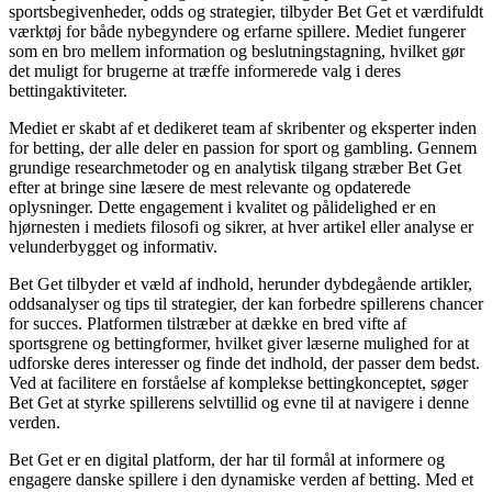
sportsbegivenheder, odds og strategier, tilbyder Bet Get et værdifuldt
værktøj for både nybegyndere og erfarne spillere. Mediet fungerer
som en bro mellem information og beslutningstagning, hvilket gør
det muligt for brugerne at træffe informerede valg i deres
bettingaktiviteter.
Mediet er skabt af et dedikeret team af skribenter og eksperter inden
for betting, der alle deler en passion for sport og gambling. Gennem
grundige researchmetoder og en analytisk tilgang stræber Bet Get
efter at bringe sine læsere de mest relevante og opdaterede
oplysninger. Dette engagement i kvalitet og pålidelighed er en
hjørnesten i mediets filosofi og sikrer, at hver artikel eller analyse er
velunderbygget og informativ.
Bet Get tilbyder et væld af indhold, herunder dybdegående artikler,
oddsanalyser og tips til strategier, der kan forbedre spillerens chancer
for succes. Platformen tilstræber at dække en bred vifte af
sportsgrene og bettingformer, hvilket giver læserne mulighed for at
udforske deres interesser og finde det indhold, der passer dem bedst.
Ved at facilitere en forståelse af komplekse bettingkonceptet, søger
Bet Get at styrke spillerens selvtillid og evne til at navigere i denne
verden.
Bet Get er en digital platform, der har til formål at informere og
engagere danske spillere i den dynamiske verden af betting. Med et