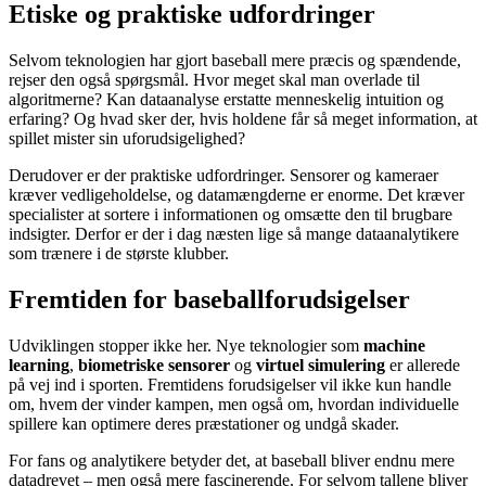
Etiske og praktiske udfordringer
Selvom teknologien har gjort baseball mere præcis og spændende,
rejser den også spørgsmål. Hvor meget skal man overlade til
algoritmerne? Kan dataanalyse erstatte menneskelig intuition og
erfaring? Og hvad sker der, hvis holdene får så meget information, at
spillet mister sin uforudsigelighed?
Derudover er der praktiske udfordringer. Sensorer og kameraer
kræver vedligeholdelse, og datamængderne er enorme. Det kræver
specialister at sortere i informationen og omsætte den til brugbare
indsigter. Derfor er der i dag næsten lige så mange dataanalytikere
som trænere i de største klubber.
Fremtiden for baseballforudsigelser
Udviklingen stopper ikke her. Nye teknologier som
machine
learning
,
biometriske sensorer
og
virtuel simulering
er allerede
på vej ind i sporten. Fremtidens forudsigelser vil ikke kun handle
om, hvem der vinder kampen, men også om, hvordan individuelle
spillere kan optimere deres præstationer og undgå skader.
For fans og analytikere betyder det, at baseball bliver endnu mere
datadrevet – men også mere fascinerende. For selvom tallene bliver