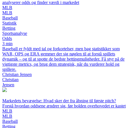
analyserer odds og finder værdi i markedet
MLB
MLB
Baseball
Statistik
Betting
Sportsanalyse
Odds
3 min
Baseball er fyldt med tal og forkortelser, men bag statistikker som
WAR, OPS og ERA gemmer der sig nøglen til at forstå spillets
dynamik – og til at spotte de bedste bettingmuligheder. Få styr på de
vigtigste metrics, og brug dem strategisk, når du vurderer hold og
spillere.
Christian Jensen
Christian
Jensen
Markedets bevægelse: Hvad sker der fra åbning til første pitch?
Forstå hvordan oddsene ændrer sig, før bolden overhovedet er kastet
MLB
MLB
Baseball
Betting