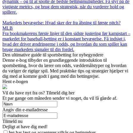
dynamik – og til at spotte de bedste bettingmuligheder. Få styr på de
vigtigste metrics, og brug dem strategisk, når du vurderer hold og
spillere.
Markedets bevægelse: Hvad sker der fra åbning til første pitch?
MLB
Fra bookmakerens første linjer til den sidste justering før kampstart –
markedet for baseball-betting er i konstant bevægelse. Få indsigt i,
hvad der driver ændringerne i odds, og hvordan du som spiller kan
bruge markedets signaler til din fordel.
Den ultimative guide til sportsbetting for nybegyndere
Denne e-bog tilbyder en grundlæggende introduktion til
sportsbetting, hvor du lærer om odds, væddemålstyper og hvordan
du vælger de rigtige spil. Med praktiske tips og strategier hjælper vi
dig med at komme godt i gang med din bettingrejse.
Hent e-bogen
Vil du have nyt fra os? Tilmeld dig her
Et par gange om måneden sender vi noget, du vil få glæde af.
Angiv din e-mailadresse
Tilmeld nu
Dejligt at have dig med!
Jeg har læst og accepterer vilkår og betingelser.