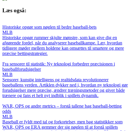
Læs også:
Historiske opgør som nøglen til bedre baseball-bets
MLB
Historiske opgør rummer skjulte mønstre, som kan give dig en
afgørende fordel, når du analyserer baseballkampe. Lær, hvordan
tidligere møder mellem holdene kan omsættes til smartere og mere
præcise bettingstrategier.
Fra sensorer til statistik: Ny teknologi forbedrer præcisionen i
baseballforudsigelser
MLB
Sensorer, kunstig intelligens og realtidsdata revolutionerer
baseballens verden. Artiklen dykker ned i, hvordan ny teknologi gør
forudsigelser mere præcise, ændrer træningsmetoder og giver både
trænere og fans et helt nyt indblik i spillets dynamik.
WAR, OPS og andre metrics – forstå tallene bag baseball-betting
odds
MLB
Baseball er fyldt med tal og forkortelser, men bag statistikker som
WAR, OPS og ERA gemmer der sig nøglen til at forstå spillets