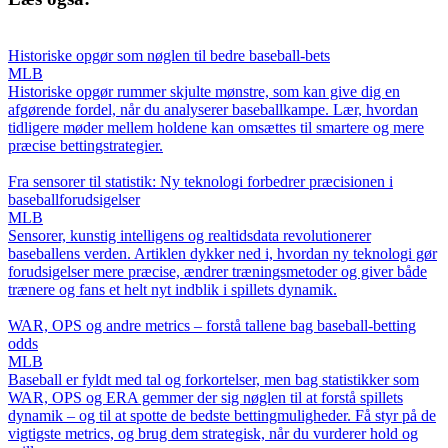
Historiske opgør som nøglen til bedre baseball-bets
MLB
Historiske opgør rummer skjulte mønstre, som kan give dig en
afgørende fordel, når du analyserer baseballkampe. Lær, hvordan
tidligere møder mellem holdene kan omsættes til smartere og mere
præcise bettingstrategier.
Fra sensorer til statistik: Ny teknologi forbedrer præcisionen i
baseballforudsigelser
MLB
Sensorer, kunstig intelligens og realtidsdata revolutionerer
baseballens verden. Artiklen dykker ned i, hvordan ny teknologi gør
forudsigelser mere præcise, ændrer træningsmetoder og giver både
trænere og fans et helt nyt indblik i spillets dynamik.
WAR, OPS og andre metrics – forstå tallene bag baseball-betting
odds
MLB
Baseball er fyldt med tal og forkortelser, men bag statistikker som
WAR, OPS og ERA gemmer der sig nøglen til at forstå spillets
dynamik – og til at spotte de bedste bettingmuligheder. Få styr på de
vigtigste metrics, og brug dem strategisk, når du vurderer hold og