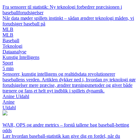
Fra sensorer til statistik: Ny teknologi forbedrer præcisionen i
baseballforudsigelser
Når data møder spillets instinkt – sådan ændrer teknologi måden, vi
forudsiger baseball på
MLB
MLB
Baseball
Teknologi
Dataanalyse
Kunstig Intelligens
Sport
5 min
Sensorer, kunstig intelligens og realtidsdata revolutionerer
baseballens verden. Artiklen dykker ned i, hvordan ny teknologi gør
forudsigelser mere præcise, ændrer træningsmetoder og giver både
trænere og fans et helt nyt indblik i spillets dynamik.
Anine Uldahl
Anine
Uldahl
WAR, OPS og andre metrics – forstå tallene bag baseball-betting
odds
Lær hvordan baseball-statistik kan give dig en fordel, når du