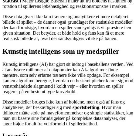
Statcast
i Major League Baseball måler alt fra boldens hastighed og
rotation til spillerens løbehastighed og reaktionsmønstre i marken.
Disse data giver ikke kun trænere og analytikere et mere detaljeret
billede af spillet – de danner også grundlaget for statistiske modeller,
der kan forudsige, hvordan en spiller sandsynligvis vil præstere i en
given situation. Det betyder, at både hold og fans kan få et mere
realistisk billede af, hvad der sandsynligvis vil ske på banen.
Kunstig intelligens som ny medspiller
Kunstig intelligens (AI) har gjort sit indtog i baseballens verden. Ved
at analysere millioner af datapunkter kan AI-algoritmer finde
mønstre, som selv erfarne trænere ikke ville opdage. For eksempel
kan en algoritme beregne, hvordan en bestemt pitcher klarer sig mod
venstrehåndede slagmænd i koldt vejr – eller hvordan en spiller
reagerer på en bestemt type kurvebold.
Disse modeller bruges ikke kun af holdene, men også af fans og
analytikere, der beskæftiger sig med
sportsbetting
. Hvor man
tidligere måtte stole på mavefornemmelser og simple statistikker, kan
man nu basere sine forudsigelser på komplekse dataanalyser, der
tager højde for alt fra vejrforhold til spillertræthed.
Læs også: