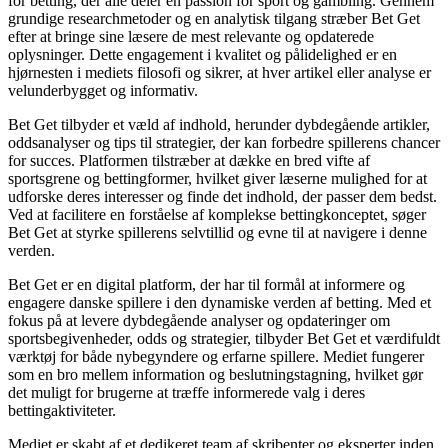
for betting, der alle deler en passion for sport og gambling. Gennem
grundige researchmetoder og en analytisk tilgang stræber Bet Get
efter at bringe sine læsere de mest relevante og opdaterede
oplysninger. Dette engagement i kvalitet og pålidelighed er en
hjørnesten i mediets filosofi og sikrer, at hver artikel eller analyse er
velunderbygget og informativ.
Bet Get tilbyder et væld af indhold, herunder dybdegående artikler,
oddsanalyser og tips til strategier, der kan forbedre spillerens chancer
for succes. Platformen tilstræber at dække en bred vifte af
sportsgrene og bettingformer, hvilket giver læserne mulighed for at
udforske deres interesser og finde det indhold, der passer dem bedst.
Ved at facilitere en forståelse af komplekse bettingkonceptet, søger
Bet Get at styrke spillerens selvtillid og evne til at navigere i denne
verden.
Bet Get er en digital platform, der har til formål at informere og
engagere danske spillere i den dynamiske verden af betting. Med et
fokus på at levere dybdegående analyser og opdateringer om
sportsbegivenheder, odds og strategier, tilbyder Bet Get et værdifuldt
værktøj for både nybegyndere og erfarne spillere. Mediet fungerer
som en bro mellem information og beslutningstagning, hvilket gør
det muligt for brugerne at træffe informerede valg i deres
bettingaktiviteter.
Mediet er skabt af et dedikeret team af skribenter og eksperter inden