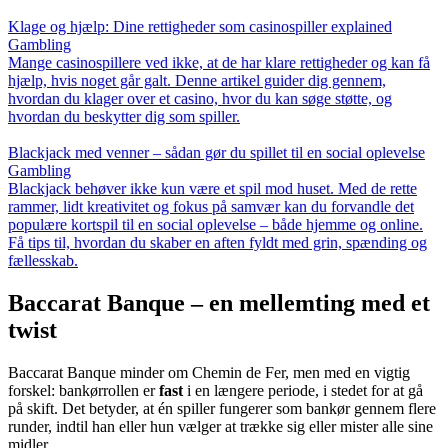
Klage og hjælp: Dine rettigheder som casinospiller explained
Gambling
Mange casinospillere ved ikke, at de har klare rettigheder og kan få
hjælp, hvis noget går galt. Denne artikel guider dig gennem,
hvordan du klager over et casino, hvor du kan søge støtte, og
hvordan du beskytter dig som spiller.
Blackjack med venner – sådan gør du spillet til en social oplevelse
Gambling
Blackjack behøver ikke kun være et spil mod huset. Med de rette
rammer, lidt kreativitet og fokus på samvær kan du forvandle det
populære kortspil til en social oplevelse – både hjemme og online.
Få tips til, hvordan du skaber en aften fyldt med grin, spænding og
fællesskab.
Baccarat Banque – en mellemting med et
twist
Baccarat Banque minder om Chemin de Fer, men med en vigtig
forskel: bankørrollen er
fast
i en længere periode, i stedet for at gå
på skift. Det betyder, at én spiller fungerer som bankør gennem flere
runder, indtil han eller hun vælger at trække sig eller mister alle sine
midler.