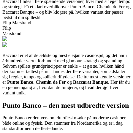
Baccarat findes i flere spændende versioner, hver med sit eget tempo
og strategi. Få et klart overblik over Punto Banco, Chemin de Fer og
Baccarat Banque – og bliv klogere på, hvilken variant der passer
bedst til din spillestil.
Filip Marstrand
Filip
Marstrand
Baccarat er et af de ældste og mest elegante casinospil, og det har i
århundreder været forbundet med glamour, strategi og spænding.
Selvom spillets grundprincipper er enkle – at gætte, hvilken hånd
der kommer tættest på ni – findes der flere varianter, som adskiller
sig i regler, tempo og spillerindflydelse. De tre mest kendte versioner
er
Punto Banco
,
Chemin de Fer
og
Baccarat Banque
. Her får du
en gennemgang af, hvordan de fungerer, og hvad der gør hver
variant unik.
Punto Banco – den mest udbredte version
Punto Banco er den version, du oftest møder på moderne casinoer,
både online og fysisk. Den stammer fra Nordamerika og er i dag
standardformen i de fleste lande.