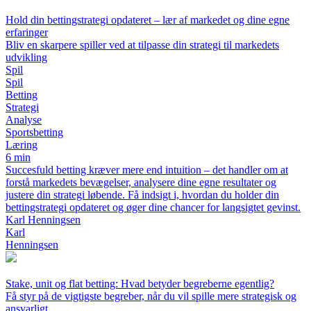
Hold din bettingstrategi opdateret – lær af markedet og dine egne
erfaringer
Bliv en skarpere spiller ved at tilpasse din strategi til markedets
udvikling
Spil
Spil
Betting
Strategi
Analyse
Sportsbetting
Læring
6 min
Succesfuld betting kræver mere end intuition – det handler om at
forstå markedets bevægelser, analysere dine egne resultater og
justere din strategi løbende. Få indsigt i, hvordan du holder din
bettingstrategi opdateret og øger dine chancer for langsigtet gevinst.
Karl Henningsen
Karl
Henningsen
Stake, unit og flat betting: Hvad betyder begreberne egentlig?
Få styr på de vigtigste begreber, når du vil spille mere strategisk og
ansvarligt