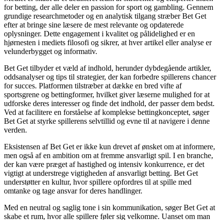
for betting, der alle deler en passion for sport og gambling. Gennem
grundige researchmetoder og en analytisk tilgang stræber Bet Get
efter at bringe sine læsere de mest relevante og opdaterede
oplysninger. Dette engagement i kvalitet og pålidelighed er en
hjørnesten i mediets filosofi og sikrer, at hver artikel eller analyse er
velunderbygget og informativ.
Bet Get tilbyder et væld af indhold, herunder dybdegående artikler,
oddsanalyser og tips til strategier, der kan forbedre spillerens chancer
for succes. Platformen tilstræber at dække en bred vifte af
sportsgrene og bettingformer, hvilket giver læserne mulighed for at
udforske deres interesser og finde det indhold, der passer dem bedst.
Ved at facilitere en forståelse af komplekse bettingkonceptet, søger
Bet Get at styrke spillerens selvtillid og evne til at navigere i denne
verden.
Eksistensen af Bet Get er ikke kun drevet af ønsket om at informere,
men også af en ambition om at fremme ansvarligt spil. I en branche,
der kan være præget af hastighed og intensiv konkurrence, er det
vigtigt at understrege vigtigheden af ansvarligt betting. Bet Get
understøtter en kultur, hvor spillere opfordres til at spille med
omtanke og tage ansvar for deres handlinger.
Med en neutral og saglig tone i sin kommunikation, søger Bet Get at
skabe et rum, hvor alle spillere føler sig velkomne. Uanset om man