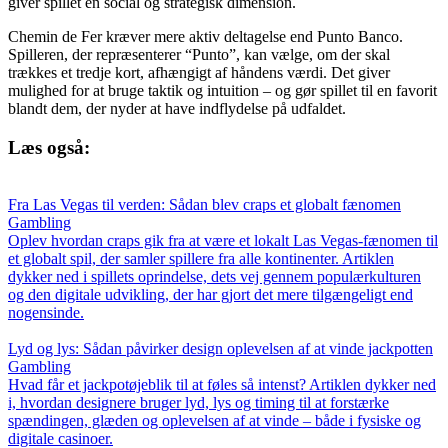
giver spillet en social og strategisk dimension.
Chemin de Fer kræver mere aktiv deltagelse end Punto Banco.
Spilleren, der repræsenterer “Punto”, kan vælge, om der skal
trækkes et tredje kort, afhængigt af håndens værdi. Det giver
mulighed for at bruge taktik og intuition – og gør spillet til en favorit
blandt dem, der nyder at have indflydelse på udfaldet.
Læs også:
Fra Las Vegas til verden: Sådan blev craps et globalt fænomen
Gambling
Oplev hvordan craps gik fra at være et lokalt Las Vegas-fænomen til
et globalt spil, der samler spillere fra alle kontinenter. Artiklen
dykker ned i spillets oprindelse, dets vej gennem populærkulturen
og den digitale udvikling, der har gjort det mere tilgængeligt end
nogensinde.
Lyd og lys: Sådan påvirker design oplevelsen af at vinde jackpotten
Gambling
Hvad får et jackpotøjeblik til at føles så intenst? Artiklen dykker ned
i, hvordan designere bruger lyd, lys og timing til at forstærke
spændingen, glæden og oplevelsen af at vinde – både i fysiske og
digitale casinoer.