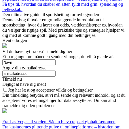
Få tips til, hvordan du skaber en aften fyldt med grin, spænding og
fællesskab.
Den ultimative guide til sportsbetting for nybegyndere
Denne e-bog tilbyder en grundlæggende introduktion til
sportsbetting, hvor du lærer om odds, væddemålstyper og hvordan
du vælger de rigtige spil. Med praktiske tips og strategier hjælper vi
dig med at komme godt i gang med din bettingrejse.
Hent e-bogen
Vil du have nyt fra os? Tilmeld dig her
Et par gange om måneden sender vi noget, du vil få glæde af.
Angiv din e-mailadresse
Tilmeld nu
Dejligt at have dig med!
Jeg har læst og accepterer vilkår og betingelser.
Din tilmelding betyder, at vi må sende dig relevant indhold, og at du
accepterer vores retningslinjer for databeskyttelse. Du kan altid
framelde dig uden problemer.
Fra Las Vegas til verden: Sådan blev craps et globalt fænomen
Fra kasinoernes glitrende gulve til onlineplatforme – historien om