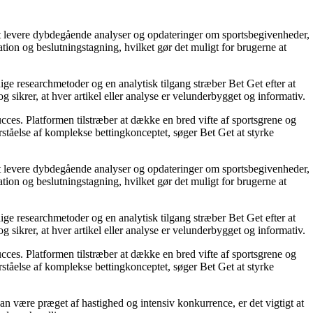
å at levere dybdegående analyser og opdateringer om sportsbegivenheder,
tion og beslutningstagning, hvilket gør det muligt for brugerne at
ige researchmetoder og en analytisk tilgang stræber Bet Get efter at
g sikrer, at hver artikel eller analyse er velunderbygget og informativ.
succes. Platformen tilstræber at dække en bred vifte af sportsgrene og
orståelse af komplekse bettingkonceptet, søger Bet Get at styrke
å at levere dybdegående analyser og opdateringer om sportsbegivenheder,
tion og beslutningstagning, hvilket gør det muligt for brugerne at
ige researchmetoder og en analytisk tilgang stræber Bet Get efter at
g sikrer, at hver artikel eller analyse er velunderbygget og informativ.
succes. Platformen tilstræber at dække en bred vifte af sportsgrene og
orståelse af komplekse bettingkonceptet, søger Bet Get at styrke
an være præget af hastighed og intensiv konkurrence, er det vigtigt at