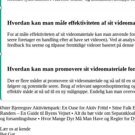
Hvordan kan man måle effektiviteten af sit videoma
For at måle effektiviteten af sit videomateriale kan man anvende f
seere foretager en handling efter at have set videoen). Ved at analyse
feedback fra seerne og tilpasse fremtidige videoer baseret på denne f
Hvordan kan man promovere sit videomateriale for 
Der er flere måder at promovere sit videomateriale og nå ud til e
følgere og potentielle seere. Brug af relevant søgeordsoptimering 
effektiv måde at nå ud til en ny målgruppe. Endelig kan man overvej
Øster Bjerregrav Aktivitetspark: En Oase for Aktiv Fritid
•
Stine Falk 
Randers – En Guide til Byens Vejnet
•
Alt du bør vide om Separatkloa
og forsamlingshuse
•
Hvor Mange Dyr Må Man Have og Regler for D
Lær os at kende
Bet Get