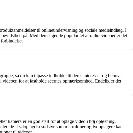
g produktanmeldelser til onlineundervisning og sociale medieindlæg. I
dbevidsthed på. Med den stigende popularitet af onlinevideoer er det
 forbindelse.
ruppe, så du kan tilpasse indholdet til deres interesser og behov.
ur i videoen for at fastholde seernes opmærksomhed. Endelig er det
er kamera er en god start for at optage video i høj opløsning.
ateriale. Lydoptagelsesudstyr som mikrofoner og lydoptagere kan
tioner til videoen.