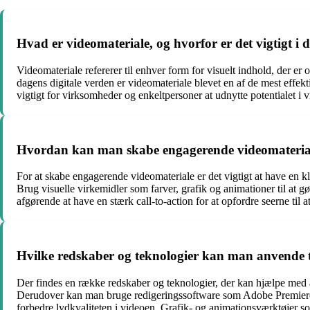
Hvad er videomateriale, og hvorfor er det vigtigt i 
Videomateriale refererer til enhver form for visuelt indhold, der er
dagens digitale verden er videomateriale blevet en af de mest effe
vigtigt for virksomheder og enkeltpersoner at udnytte potentialet i 
Hvordan kan man skabe engagerende videomateria
For at skabe engagerende videomateriale er det vigtigt at have en kl
Brug visuelle virkemidler som farver, grafik og animationer til at g
afgørende at have en stærk call-to-action for at opfordre seerne til a
Hvilke redskaber og teknologier kan man anvende ti
Der findes en række redskaber og teknologier, der kan hjælpe med at
Derudover kan man bruge redigeringssoftware som Adobe Premiere P
forbedre lydkvaliteten i videoen. Grafik- og animationsværktøjer som