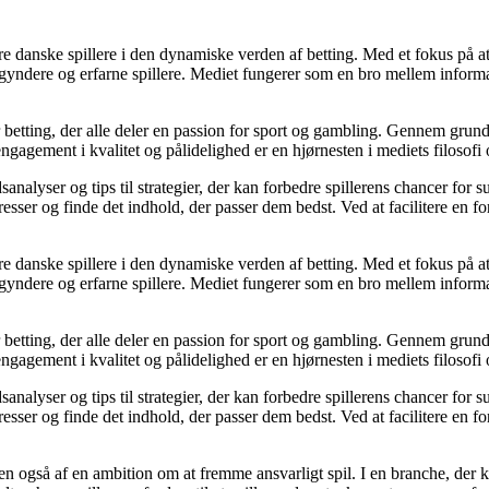
agere danske spillere i den dynamiske verden af betting. Med et fokus p
egyndere og erfarne spillere. Mediet fungerer som en bro mellem informa
r betting, der alle deler en passion for sport og gambling. Gennem grund
gagement i kvalitet og pålidelighed er en hjørnesten i mediets filosofi o
analyser og tips til strategier, der kan forbedre spillerens chancer for 
resser og finde det indhold, der passer dem bedst. Ved at facilitere en f
agere danske spillere i den dynamiske verden af betting. Med et fokus p
egyndere og erfarne spillere. Mediet fungerer som en bro mellem informa
r betting, der alle deler en passion for sport og gambling. Gennem grund
gagement i kvalitet og pålidelighed er en hjørnesten i mediets filosofi o
analyser og tips til strategier, der kan forbedre spillerens chancer for 
resser og finde det indhold, der passer dem bedst. Ved at facilitere en f
n også af en ambition om at fremme ansvarligt spil. I en branche, der k