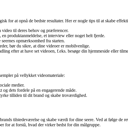
isk for at opnå de bedste resultater. Her er nogle tips til at skabe effekt
n video til deres behov og præferencer.
 en produktanmeldelse, et interview eller noget helt fjerde.
e seernes opmærksomhed fra starten.
er, bør du sikre, at dine videoer er mobilvenlige.
ndling efter at have set videoen, f.eks. besøge din hjemmeside eller tilm
eksempler på vellykket videomateriale:
ociale medier.
kt og dets fordele på en engagerende måde.
yrke tilliden til dit brand og skabe troværdighed.
rands tilstedeværelse og skabe værdi for dine seere. Ved at følge de re
r for at forstå, hvad der virker bedst for din målgruppe.