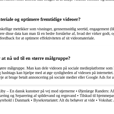
teriale og optimere fremtidige videoer?
orskellige metrikker som visninger, gennemsnitlig seertid, engagement (
re disse data kan man få en bedre forståelse af, hvad der virker godt, og
eedback for at optimere effektiviteten af sit videomateriale.
at nå ud til en større målgruppe?
n større målgruppe. Man kan dele videoen på sociale medieplatforme som
og hashtags kan hjælpe med at øge synligheden af videoen på internette
e at bruge betalt annoncering på sociale medier eller Google Ads for at
Eiby – En dansk kunstner på vej mod stjernerne
•
Øjenlæge Randers: Alt
kering og Separering af spildevand og regnvand
•
Tilskud til hjemmep
yrehold i Danmark
•
Bysekretariatet: Alt du behøver at vide
•
Vokshat: 