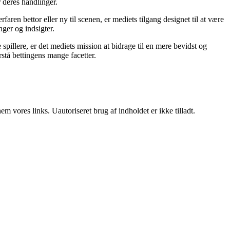
r deres handlinger.
ren bettor eller ny til scenen, er mediets tilgang designet til at være
nger og indsigter.
pillere, er det mediets mission at bidrage til en mere bevidst og
stå bettingens mange facetter.
 vores links. Uautoriseret brug af indholdet er ikke tilladt.