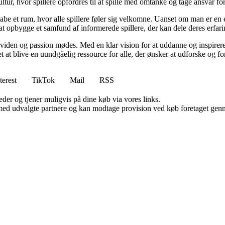
ltur, hvor spillere opfordres til at spille med omtanke og tage ansvar fo
e et rum, hvor alle spillere føler sig velkomne. Uanset om man er en erfa
l at opbygge et samfund af informerede spillere, der kan dele deres erfari
viden og passion mødes. Med en klar vision for at uddanne og inspirere s
t blive en uundgåelig ressource for alle, der ønsker at udforske og for
terest
TikTok
Mail
RSS
er og tjener muligvis på dine køb via vores links.
med udvalgte partnere og kan modtage provision ved køb foretaget gennem