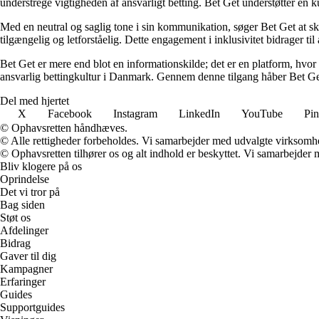
understrege vigtigheden af ansvarligt betting. Bet Get understøtter en ku
Med en neutral og saglig tone i sin kommunikation, søger Bet Get at skab
tilgængelig og letforståelig. Dette engagement i inklusivitet bidrager ti
Bet Get er mere end blot en informationskilde; det er en platform, hvor 
ansvarlig bettingkultur i Danmark. Gennem denne tilgang håber Bet Get a
Del med hjertet
X
Facebook
Instagram
LinkedIn
YouTube
Pin
© Ophavsretten håndhæves.
© Alle rettigheder forbeholdes. Vi samarbejder med udvalgte virksomhed
© Ophavsretten tilhører os og alt indhold er beskyttet. Vi samarbejder 
Bliv klogere på os
Oprindelse
Det vi tror på
Bag siden
Støt os
Afdelinger
Bidrag
Gaver til dig
Kampagner
Erfaringer
Guides
Supportguides