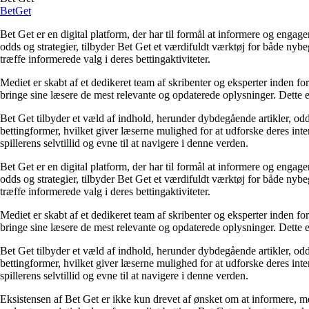
Bet
Get
Bet Get er en digital platform, der har til formål at informere og eng
odds og strategier, tilbyder Bet Get et værdifuldt værktøj for både nyb
træffe informerede valg i deres bettingaktiviteter.
Mediet er skabt af et dedikeret team af skribenter og eksperter inden fo
bringe sine læsere de mest relevante og opdaterede oplysninger. Dette en
Bet Get tilbyder et væld af indhold, herunder dybdegående artikler, odds
bettingformer, hvilket giver læserne mulighed for at udforske deres inte
spillerens selvtillid og evne til at navigere i denne verden.
Bet Get er en digital platform, der har til formål at informere og eng
odds og strategier, tilbyder Bet Get et værdifuldt værktøj for både nyb
træffe informerede valg i deres bettingaktiviteter.
Mediet er skabt af et dedikeret team af skribenter og eksperter inden fo
bringe sine læsere de mest relevante og opdaterede oplysninger. Dette en
Bet Get tilbyder et væld af indhold, herunder dybdegående artikler, odds
bettingformer, hvilket giver læserne mulighed for at udforske deres inte
spillerens selvtillid og evne til at navigere i denne verden.
Eksistensen af Bet Get er ikke kun drevet af ønsket om at informere, me