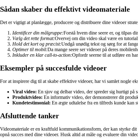
Sådan skaber du effektivt videomateriale
Det er vigtigt at planlægge, producere og distribuere dine videoer strateg
Identificer din målgruppe:
Forstå hvem dine seere er, og tilpas di
Vælg det rette format:
Overvej om din video skal være en tutorial,
Hold det kort og præcist:
Undgå unødig tekst og sørg for at fang
Optimer til mobil:
Da mange seere ser videoer på deres mobilenhed
Inkluder en klar call-to-action:
Opfordr seerne til at udføre en ha
Eksempler på succesfulde videoer
For at inspirere dig til at skabe effektive videoer, har vi samlet nogle 
Viral video:
En sjov og delbar video, der spreder sig hurtigt på s
Produktvideo:
En informativ video, der demonstrerer dit produ
Kundetestimonial:
En ægte udtalelse fra en tilfreds kunde kan st
Afsluttende tanker
Videomateriale er en kraftfuld kommunikationsform, der kan styrke dit b
opnå succes med dine videoer. Husk altid at måle og evaluere din videoe