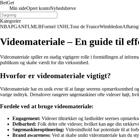
Bet
Get
Min side
Opret konto
Nyhedsbreve
Kategorier
NBA
PGA
NFL
MLB
Formel 1
NHL
Tour de France
Wimbledon
Afhæng
Videomateriale – En guide til eff
Videomateriale spiller en stadig vigtigere rolle i formidlingen af infor
publikum og skabe værdi for din virksomhed.
Hvorfor er videomateriale vigtigt?
Videomateriale har en unik evne til at fange seerens opmærksomhed og 
varige indtryk. Derudover rangerer søgemaskiner ofte videoer højt, hvi
Fordele ved at bruge videomateriale:
Engagement:
Videoer tiltrækker og fastholder seernes opmærks
Delbarhed:
Folk deler ofte videoer, hvilket kan øge din rækkevi
Søgemaskineoptimering:
Videoindhold har potentiale til at forb
Brand awareness:
Ved at skabe unikt videomateriale kan du styr