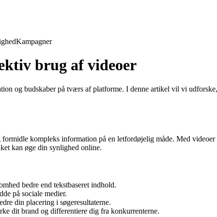
ighed
Kampagner
ektiv brug af videoer
mation og budskaber på tværs af platforme. I denne artikel vil vi udforsk
formidle kompleks information på en letfordøjelig måde. Med videoer k
lket kan øge din synlighed online.
omhed bedre end tekstbaseret indhold.
dde på sociale medier.
edre din placering i søgeresultaterne.
ke dit brand og differentiere dig fra konkurrenterne.