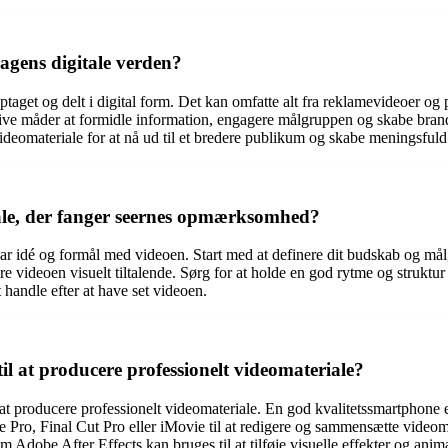
dagens digitale verden?
 optaget og delt i digital form. Det kan omfatte alt fra reklamevideoer o
ktive måder at formidle information, engagere målgruppen og skabe bran
videomateriale for at nå ud til et bredere publikum og skabe meningsfuld
le, der fanger seernes opmærksomhed?
ar idé og formål med videoen. Start med at definere dit budskab og målg
øre videoen visuelt tiltalende. Sørg for at holde en god rytme og strukt
t handle efter at have set videoen.
l at producere professionelt videomateriale?
 producere professionelt videomateriale. En god kvalitetssmartphone ell
ro, Final Cut Pro eller iMovie til at redigere og sammensætte videom
 Adobe After Effects kan bruges til at tilføje visuelle effekter og anima