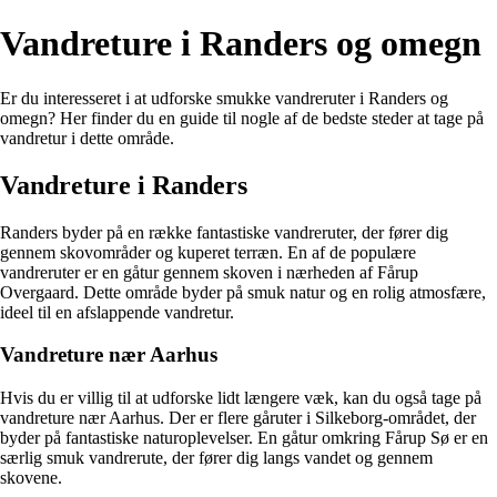
Vandreture i Randers og omegn
Er du interesseret i at udforske smukke vandreruter i Randers og
omegn? Her finder du en guide til nogle af de bedste steder at tage på
vandretur i dette område.
Vandreture i Randers
Randers byder på en række fantastiske vandreruter, der fører dig
gennem skovområder og kuperet terræn. En af de populære
vandreruter er en gåtur gennem skoven i nærheden af Fårup
Overgaard. Dette område byder på smuk natur og en rolig atmosfære,
ideel til en afslappende vandretur.
Vandreture nær Aarhus
Hvis du er villig til at udforske lidt længere væk, kan du også tage på
vandreture nær Aarhus. Der er flere gåruter i Silkeborg-området, der
byder på fantastiske naturoplevelser. En gåtur omkring Fårup Sø er en
særlig smuk vandrerute, der fører dig langs vandet og gennem
skovene.