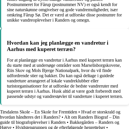
Postnummeret for Fårup (postnummer NV) er også kendt for
sine naturskønne omgivelser og gode vandremuligheder, især
omkring Fårup Sø. Det er værd at udforske disse postnumre for
unikke vandreoplevelser i Randers og omegn.
Hvordan kan jeg planlægge en vandretur i
Aarhus med kuperet terræn?
For at planlægge en vandretur i Aarhus med kuperet terræn kan
du starte med at undersøge områder som Marselisborgskovene,
Riis Skov og Mols Bjerge Nationalpark, hvor du vil finde
udfordrende stier og bakker. Du kan også deltage i guidede
vandreture arrangeret af lokale vandreklubber eller
turistorganisationer for at udforske de bedste vandreruter med
kuperet terræn i Aarhus. Husk altid at være godt forberedt med
passende udstyr og vandrestøvler til vandreture i kuperet terræn.
Tirsdalens Skole – En Skole for Fremtiden
•
Hvad er storskrald og
hvordan håndteres det i Randers?
•
Alt om Randers Biograf – Din
guide til biografoplevelser i Randers
•
Bakkegården – Randers og
Hørve
•
Hvidstengruppen og de efterfølgende henrettelser
•