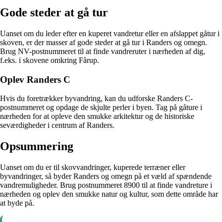
Gode steder at gå tur
Uanset om du leder efter en kuperet vandretur eller en afslappet gåtur i
skoven, er der masser af gode steder at gå tur i Randers og omegn.
Brug NV-postnummeret til at finde vandreruter i nærheden af dig,
f.eks. i skovene omkring Fårup.
Oplev Randers C
Hvis du foretrækker byvandring, kan du udforske Randers C-
postnummeret og opdage de skjulte perler i byen. Tag på gåture i
nærheden for at opleve den smukke arkitektur og de historiske
seværdigheder i centrum af Randers.
Opsummering
Uanset om du er til skovvandringer, kuperede terræner eller
byvandringer, så byder Randers og omegn på et væld af spændende
vandremuligheder. Brug postnummeret 8900 til at finde vandreture i
nærheden og oplev den smukke natur og kultur, som dette område har
at byde på.