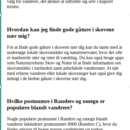
valg for vandrere, der ønsker at udfordre sig selv i kuperet
terræn.
Hvordan kan jeg finde gode gåture i skovene
nær mig?
For at finde gode gåture i skovene nær dig kan du starte med at
undersøge lokale skovområder og naturreservater, hvor der ofte
er markerede stier og ruter til vandring. Du kan også bruge apps
som Naturstyrelsens Skov og Natur til at finde information om
skovområder i nærheden samt anbefalede vandreruter. At tale
med erfarne vandrere eller lokale skovranger kan også give dig
indsigt i de bedste gåture i skovene nær dig.
Hvilke postnumre i Randers og omegn er
populære blandt vandrere?
Nogle populære postnumre i Randers og omegn blandt
vandrere inkluderer postnummer 8900 (Randers C), hvor du
finder adgang til byens mange vandreruter og parker.