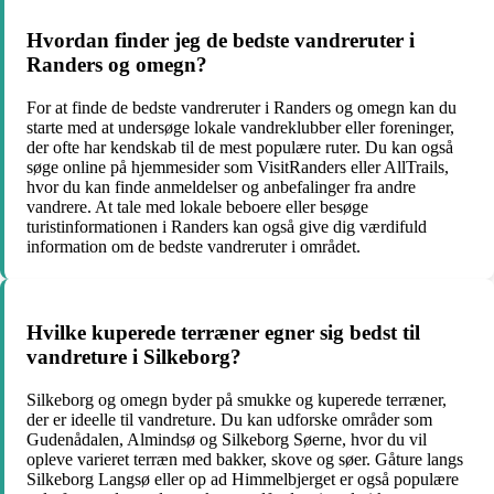
Hvordan finder jeg de bedste vandreruter i
Randers og omegn?
For at finde de bedste vandreruter i Randers og omegn kan du
starte med at undersøge lokale vandreklubber eller foreninger,
der ofte har kendskab til de mest populære ruter. Du kan også
søge online på hjemmesider som VisitRanders eller AllTrails,
hvor du kan finde anmeldelser og anbefalinger fra andre
vandrere. At tale med lokale beboere eller besøge
turistinformationen i Randers kan også give dig værdifuld
information om de bedste vandreruter i området.
Hvilke kuperede terræner egner sig bedst til
vandreture i Silkeborg?
Silkeborg og omegn byder på smukke og kuperede terræner,
der er ideelle til vandreture. Du kan udforske områder som
Gudenådalen, Almindsø og Silkeborg Søerne, hvor du vil
opleve varieret terræn med bakker, skove og søer. Gåture langs
Silkeborg Langsø eller op ad Himmelbjerget er også populære