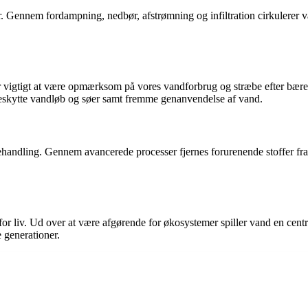
. Gennem fordampning, nedbør, afstrømning og infiltration cirkulerer vand
r vigtigt at være opmærksom på vores vandforbrug og stræbe efter bæred
eskytte vandløb og søer samt fremme genanvendelse af vand.
handling. Gennem avancerede processer fjernes forurenende stoffer fra va
for liv. Ud over at være afgørende for økosystemer spiller vand en cen
e generationer.