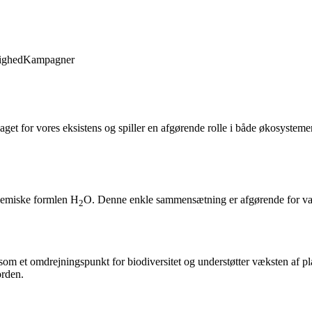
ighed
Kampagner
dlaget for vores eksistens og spiller en afgørende rolle i både økosyste
 kemiske formlen H
O. Denne enkle sammensætning er afgørende for vand
2
 som et omdrejningspunkt for biodiversitet og understøtter væksten af pl
orden.