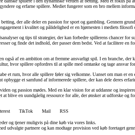
agere danske spillere i den dynamiske verden af betting. Med et fokus p
egyndere og erfarne spillere. Mediet fungerer som en bro mellem informa
r betting, der alle deler en passion for sport og gambling. Gennem grund
gagement i kvalitet og pålidelighed er en hjørnesten i mediets filosofi o
analyser og tips til strategier, der kan forbedre spillerens chancer for 
resser og finde det indhold, der passer dem bedst. Ved at facilitere en f
n også af en ambition om at fremme ansvarligt spil. I en branche, der k
ltur, hvor spillere opfordres til at spille med omtanke og tage ansvar fo
e et rum, hvor alle spillere føler sig velkomne. Uanset om man er en erfa
l at opbygge et samfund af informerede spillere, der kan dele deres erfari
viden og passion mødes. Med en klar vision for at uddanne og inspirere s
t blive en uundgåelig ressource for alle, der ønsker at udforske og for
terest
TikTok
Mail
RSS
er og tjener muligvis på dine køb via vores links.
med udvalgte partnere og kan modtage provision ved køb foretaget gennem