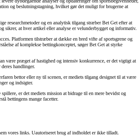
å at levere dybdegående analyser og opdateringer om sportsbegivenheder,
tion og beslutningstagning, hvilket gør det muligt for brugerne at
ige researchmetoder og en analytisk tilgang stræber Bet Get efter at
g sikrer, at hver artikel eller analyse er velunderbygget og informativ.
succes. Platformen tilstræber at dække en bred vifte af sportsgrene og
orståelse af komplekse bettingkonceptet, søger Bet Get at styrke
an være præget af hastighed og intensiv konkurrence, er det vigtigt at
r deres handlinger.
ren bettor eller ny til scenen, er mediets tilgang designet til at være
nger og indsigter.
pillere, er det mediets mission at bidrage til en mere bevidst og
stå bettingens mange facetter.
 vores links. Uautoriseret brug af indholdet er ikke tilladt.