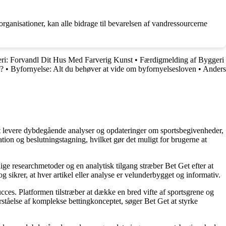
organisationer, kan alle bidrage til bevarelsen af vandressourcerne
ri: Forvandl Dit Hus Med Farverig Kunst
•
Færdigmelding af Byggeri
r?
•
Byfornyelse: Alt du behøver at vide om byfornyelsesloven
•
Anders
å at levere dybdegående analyser og opdateringer om sportsbegivenheder,
tion og beslutningstagning, hvilket gør det muligt for brugerne at
ige researchmetoder og en analytisk tilgang stræber Bet Get efter at
g sikrer, at hver artikel eller analyse er velunderbygget og informativ.
succes. Platformen tilstræber at dække en bred vifte af sportsgrene og
orståelse af komplekse bettingkonceptet, søger Bet Get at styrke