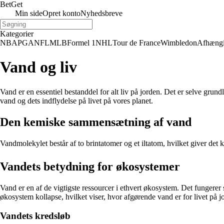
Bet
Get
Min side
Opret konto
Nyhedsbreve
Kategorier
NBA
PGA
NFL
MLB
Formel 1
NHL
Tour de France
Wimbledon
Afhæng
Vand og liv
Vand er en essentiel bestanddel for alt liv på jorden. Det er selve grun
vand og dets indflydelse på livet på vores planet.
Den kemiske sammensætning af vand
Vandmolekylet består af to brintatomer og et iltatom, hvilket giver det
Vandets betydning for økosystemer
Vand er en af de vigtigste ressourcer i ethvert økosystem. Det fungerer
økosystem kollapse, hvilket viser, hvor afgørende vand er for livet på j
Vandets kredsløb