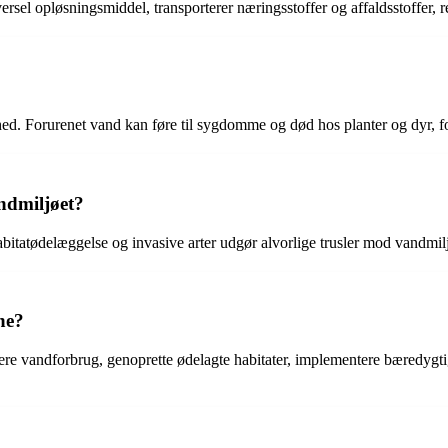
ersel opløsningsmiddel, transporterer næringsstoffer og affaldsstoffer, 
ed. Forurenet vand kan føre til sygdomme og død hos planter og dyr, fo
andmiljøet?
bitatødelæggelse og invasive arter udgør alvorlige trusler mod vandmilj
ne?
lere vandforbrug, genoprette ødelagte habitater, implementere bæredyg