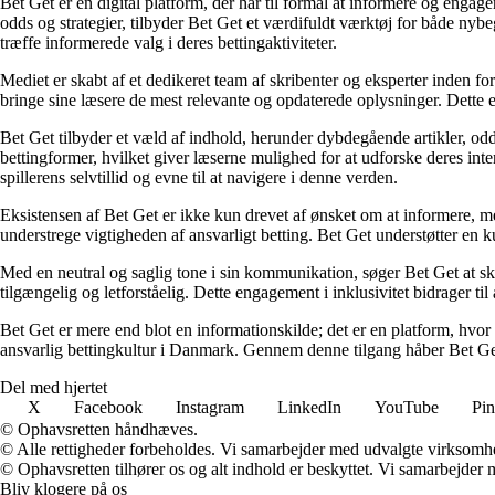
Bet Get er en digital platform, der har til formål at informere og eng
odds og strategier, tilbyder Bet Get et værdifuldt værktøj for både nyb
træffe informerede valg i deres bettingaktiviteter.
Mediet er skabt af et dedikeret team af skribenter og eksperter inden fo
bringe sine læsere de mest relevante og opdaterede oplysninger. Dette en
Bet Get tilbyder et væld af indhold, herunder dybdegående artikler, odds
bettingformer, hvilket giver læserne mulighed for at udforske deres inte
spillerens selvtillid og evne til at navigere i denne verden.
Eksistensen af Bet Get er ikke kun drevet af ønsket om at informere, me
understrege vigtigheden af ansvarligt betting. Bet Get understøtter en ku
Med en neutral og saglig tone i sin kommunikation, søger Bet Get at skab
tilgængelig og letforståelig. Dette engagement i inklusivitet bidrager ti
Bet Get er mere end blot en informationskilde; det er en platform, hvor 
ansvarlig bettingkultur i Danmark. Gennem denne tilgang håber Bet Get a
Del med hjertet
X
Facebook
Instagram
LinkedIn
YouTube
Pin
© Ophavsretten håndhæves.
© Alle rettigheder forbeholdes. Vi samarbejder med udvalgte virksomhed
© Ophavsretten tilhører os og alt indhold er beskyttet. Vi samarbejder 
Bliv klogere på os