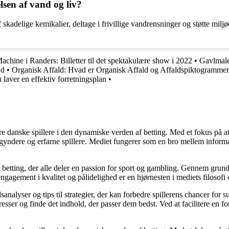
elsen af vand og liv?
skadelige kemikalier, deltage i frivillige vandrensninger og støtte miljø
chine i Randers: Billetter til det spektakulære show i 2022
•
Gavlmale
Ud
•
Organisk Affald: Hvad er Organisk Affald og Affaldspiktogramme
aver en effektiv forretningsplan
•
agere danske spillere i den dynamiske verden af betting. Med et fokus p
egyndere og erfarne spillere. Mediet fungerer som en bro mellem informa
r betting, der alle deler en passion for sport og gambling. Gennem grund
gagement i kvalitet og pålidelighed er en hjørnesten i mediets filosofi o
analyser og tips til strategier, der kan forbedre spillerens chancer for 
resser og finde det indhold, der passer dem bedst. Ved at facilitere en f