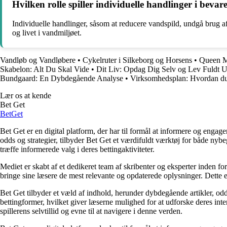
Hvilken rolle spiller individuelle handlinger i bevar
Individuelle handlinger, såsom at reducere vandspild, undgå brug af 
og livet i vandmiljøet.
Vandløb og Vandløbere
•
Cykelruter i Silkeborg og Horsens
•
Queen Ma
Skabelon: Alt Du Skal Vide
•
Dit Liv: Opdag Dig Selv og Lev Fuldt 
Bundgaard: En Dybdegående Analyse
•
Virksomhedsplan: Hvordan du l
Lær os at kende
Bet Get
Bet
Get
Bet Get er en digital platform, der har til formål at informere og eng
odds og strategier, tilbyder Bet Get et værdifuldt værktøj for både nyb
træffe informerede valg i deres bettingaktiviteter.
Mediet er skabt af et dedikeret team af skribenter og eksperter inden fo
bringe sine læsere de mest relevante og opdaterede oplysninger. Dette en
Bet Get tilbyder et væld af indhold, herunder dybdegående artikler, odds
bettingformer, hvilket giver læserne mulighed for at udforske deres inte
spillerens selvtillid og evne til at navigere i denne verden.