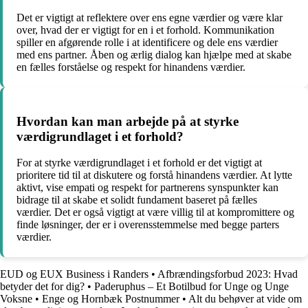
Det er vigtigt at reflektere over ens egne værdier og være klar
over, hvad der er vigtigt for en i et forhold. Kommunikation
spiller en afgørende rolle i at identificere og dele ens værdier
med ens partner. Åben og ærlig dialog kan hjælpe med at skabe
en fælles forståelse og respekt for hinandens værdier.
Hvordan kan man arbejde på at styrke
værdigrundlaget i et forhold?
For at styrke værdigrundlaget i et forhold er det vigtigt at
prioritere tid til at diskutere og forstå hinandens værdier. At lytte
aktivt, vise empati og respekt for partnerens synspunkter kan
bidrage til at skabe et solidt fundament baseret på fælles
værdier. Det er også vigtigt at være villig til at kompromittere og
finde løsninger, der er i overensstemmelse med begge parters
værdier.
EUD og EUX Business i Randers
•
Afbrændingsforbud 2023: Hvad
betyder det for dig?
•
Paderuphus – Et Botilbud for Unge og Unge
Voksne
•
Enge og Hornbæk Postnummer
•
Alt du behøver at vide om