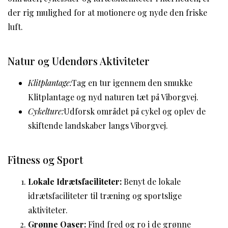
der rig mulighed for at motionere og nyde den friske
luft.
Natur og Udendørs Aktiviteter
Klitplantage:
Tag en tur igennem den smukke
Klitplantage og nyd naturen tæt på Viborgvej.
Cykelture:
Udforsk området på cykel og oplev de
skiftende landskaber langs Viborgvej.
Fitness og Sport
Lokale Idrætsfaciliteter:
Benyt de lokale
idrætsfaciliteter til træning og sportslige
aktiviteter.
Grønne Oaser:
Find fred og ro i de grønne