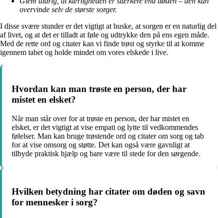
Glem aldrig, at kærligheden er stærkere end døden – den kan
overvinde selv de største sorger.
I disse svære stunder er det vigtigt at huske, at sorgen er en naturlig del
af livet, og at det er tilladt at føle og udtrykke den på ens egen måde.
Med de rette ord og citater kan vi finde trøst og styrke til at komme
igennem tabet og holde mindet om vores elskede i live.
Hvordan kan man trøste en person, der har
mistet en elsket?
Når man står over for at trøste en person, der har mistet en
elsket, er det vigtigt at vise empati og lytte til vedkommendes
følelser. Man kan bruge trøstende ord og citater om sorg og tab
for at vise omsorg og støtte. Det kan også være gavnligt at
tilbyde praktisk hjælp og bare være til stede for den sørgende.
Hvilken betydning har citater om døden og savn
for mennesker i sorg?