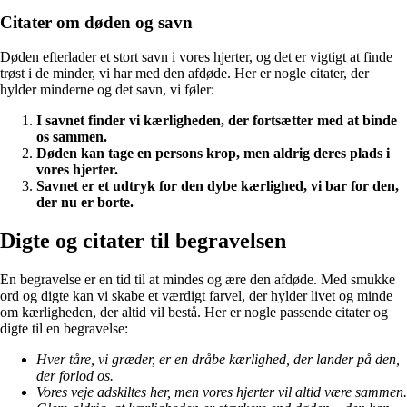
Citater om døden og savn
Døden efterlader et stort savn i vores hjerter, og det er vigtigt at finde
trøst i de minder, vi har med den afdøde. Her er nogle citater, der
hylder minderne og det savn, vi føler:
I savnet finder vi kærligheden, der fortsætter med at binde
os sammen.
Døden kan tage en persons krop, men aldrig deres plads i
vores hjerter.
Savnet er et udtryk for den dybe kærlighed, vi bar for den,
der nu er borte.
Digte og citater til begravelsen
En begravelse er en tid til at mindes og ære den afdøde. Med smukke
ord og digte kan vi skabe et værdigt farvel, der hylder livet og minde
om kærligheden, der altid vil bestå. Her er nogle passende citater og
digte til en begravelse:
Hver tåre, vi græder, er en dråbe kærlighed, der lander på den,
der forlod os.
Vores veje adskiltes her, men vores hjerter vil altid være sammen.