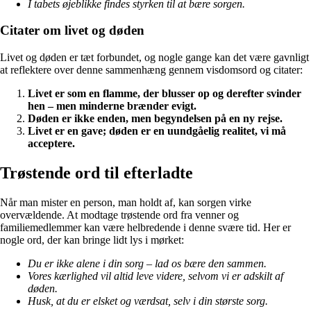
I tabets øjeblikke findes styrken til at bære sorgen.
Citater om livet og døden
Livet og døden er tæt forbundet, og nogle gange kan det være gavnligt
at reflektere over denne sammenhæng gennem visdomsord og citater:
Livet er som en flamme, der blusser op og derefter svinder
hen – men minderne brænder evigt.
Døden er ikke enden, men begyndelsen på en ny rejse.
Livet er en gave; døden er en uundgåelig realitet, vi må
acceptere.
Trøstende ord til efterladte
Når man mister en person, man holdt af, kan sorgen virke
overvældende. At modtage trøstende ord fra venner og
familiemedlemmer kan være helbredende i denne svære tid. Her er
nogle ord, der kan bringe lidt lys i mørket:
Du er ikke alene i din sorg – lad os bære den sammen.
Vores kærlighed vil altid leve videre, selvom vi er adskilt af
døden.
Husk, at du er elsket og værdsat, selv i din største sorg.