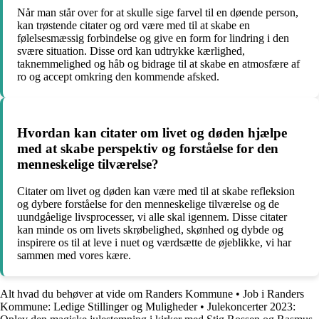
Når man står over for at skulle sige farvel til en døende person,
kan trøstende citater og ord være med til at skabe en
følelsesmæssig forbindelse og give en form for lindring i den
svære situation. Disse ord kan udtrykke kærlighed,
taknemmelighed og håb og bidrage til at skabe en atmosfære af
ro og accept omkring den kommende afsked.
Hvordan kan citater om livet og døden hjælpe
med at skabe perspektiv og forståelse for den
menneskelige tilværelse?
Citater om livet og døden kan være med til at skabe refleksion
og dybere forståelse for den menneskelige tilværelse og de
uundgåelige livsprocesser, vi alle skal igennem. Disse citater
kan minde os om livets skrøbelighed, skønhed og dybde og
inspirere os til at leve i nuet og værdsætte de øjeblikke, vi har
sammen med vores kære.
Alt hvad du behøver at vide om Randers Kommune
•
Job i Randers
Kommune: Ledige Stillinger og Muligheder
•
Julekoncerter 2023: