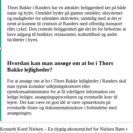
Thors Bakke i Randers har en attraktiv beliggenhed tæt på både
natur og byliv. Området byder på grønne områder, stisystemer
og muligheder for udendørs aktiviteter, samtidig med at det er
nemt at komme til centrum af Randers med offentlig transport
eller cykel. Den centrale beliggenhed gør det let for beboerne at
have adgang til butikker, restauranter, kulturtilbud og andre
faciliteter i byen.
Hvordan kan man ansøge om at bo i Thors
Bakke lejligheder?
For at ansøge om at bo i Thors Bakke lejligheder i Randers skal
man typisk kontakte udlejningskontoret eller
ejendomsadministrator for at få yderligere information om
ledige boliger, ansøgningsproceduren og eventuelle krav til
lejere. Det kan være en god idé at være opmærksom på
eventuelle frister og dokumentationskrav i forbindelse med
ansøgningen.
Kenneth Koed Nielsen – En dygtig økonomichef for Nielsen Børn
•