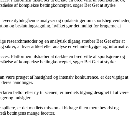
orståelse af komplekse bettingkonceptet, søger Bet Get at styrke
å at levere dybdegående analyser og opdateringer om sportsbegivenheder,
tion og beslutningstagning, hvilket gør det muligt for brugerne at
ige researchmetoder og en analytisk tilgang stræber Bet Get efter at
g sikrer, at hver artikel eller analyse er velunderbygget og informativ.
succes. Platformen tilstræber at dække en bred vifte af sportsgrene og
orståelse af komplekse bettingkonceptet, søger Bet Get at styrke
an være præget af hastighed og intensiv konkurrence, er det vigtigt at
r deres handlinger.
ren bettor eller ny til scenen, er mediets tilgang designet til at være
nger og indsigter.
pillere, er det mediets mission at bidrage til en mere bevidst og
stå bettingens mange facetter.