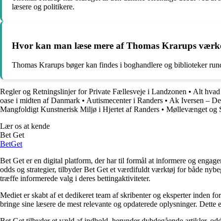
læsere og politikere.
Hvor kan man læse mere af Thomas Krarups værk
Thomas Krarups bøger kan findes i boghandlere og biblioteker rundt
Regler og Retningslinjer for Private Fællesveje i Landzonen
•
Alt hvad
oase i midten af Danmark
•
Autismecenter i Randers
•
Ak Iversen – D
Mangfoldigt Kunstnerisk Miljø i Hjertet af Randers
•
Møllevænget og S
Lær os at kende
Bet Get
Bet
Get
Bet Get er en digital platform, der har til formål at informere og eng
odds og strategier, tilbyder Bet Get et værdifuldt værktøj for både nyb
træffe informerede valg i deres bettingaktiviteter.
Mediet er skabt af et dedikeret team af skribenter og eksperter inden fo
bringe sine læsere de mest relevante og opdaterede oplysninger. Dette en
Bet Get tilbyder et væld af indhold, herunder dybdegående artikler, odds