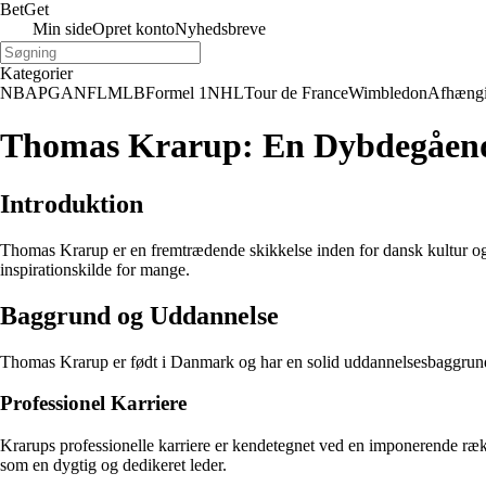
Bet
Get
Min side
Opret konto
Nyhedsbreve
Kategorier
NBA
PGA
NFL
MLB
Formel 1
NHL
Tour de France
Wimbledon
Afhæng
Thomas Krarup: En Dybdegåend
Introduktion
Thomas Krarup er en fremtrædende skikkelse inden for dansk kultur og s
inspirationskilde for mange.
Baggrund og Uddannelse
Thomas Krarup er født i Danmark og har en solid uddannelsesbaggrund. 
Professionel Karriere
Krarups professionelle karriere er kendetegnet ved en imponerende række
som en dygtig og dedikeret leder.