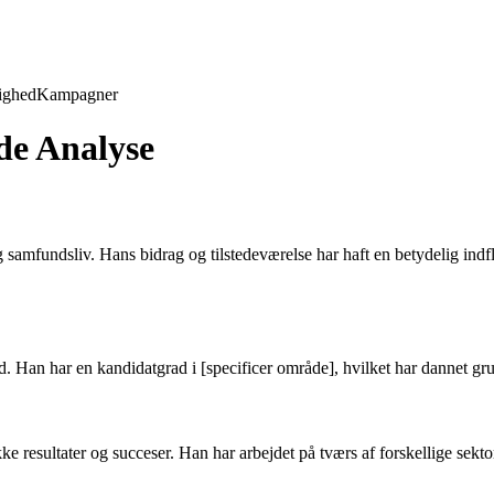
ighed
Kampagner
e Analyse
amfundsliv. Hans bidrag og tilstedeværelse har haft en betydelig indfl
Han har en kandidatgrad i [specificer område], hvilket har dannet grun
 resultater og succeser. Han har arbejdet på tværs af forskellige sekto