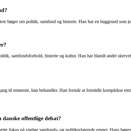
nd?
flere bøger om politik, samfund og historie. Han har en baggrund som jo
er?
ik, samfundsforhold, historie og kultur. Han har blandt andet skrevet o
gang til emnerne, han behandler. Han formår at formidle komplekse emn
 danske offentlige debat?
ætte fokus på vigtige samfunds- og politikrelaterede emner. Hans bøger o