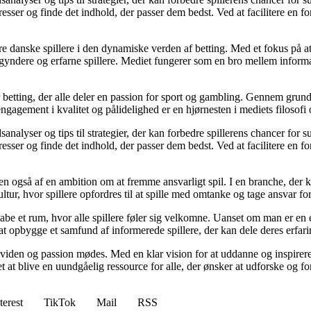
resser og finde det indhold, der passer dem bedst. Ved at facilitere en f
agere danske spillere i den dynamiske verden af betting. Med et fokus p
egyndere og erfarne spillere. Mediet fungerer som en bro mellem informa
r betting, der alle deler en passion for sport og gambling. Gennem grund
gagement i kvalitet og pålidelighed er en hjørnesten i mediets filosofi o
analyser og tips til strategier, der kan forbedre spillerens chancer for 
resser og finde det indhold, der passer dem bedst. Ved at facilitere en f
n også af en ambition om at fremme ansvarligt spil. I en branche, der k
ltur, hvor spillere opfordres til at spille med omtanke og tage ansvar fo
e et rum, hvor alle spillere føler sig velkomne. Uanset om man er en erfa
l at opbygge et samfund af informerede spillere, der kan dele deres erfari
viden og passion mødes. Med en klar vision for at uddanne og inspirere s
t blive en uundgåelig ressource for alle, der ønsker at udforske og for
terest
TikTok
Mail
RSS