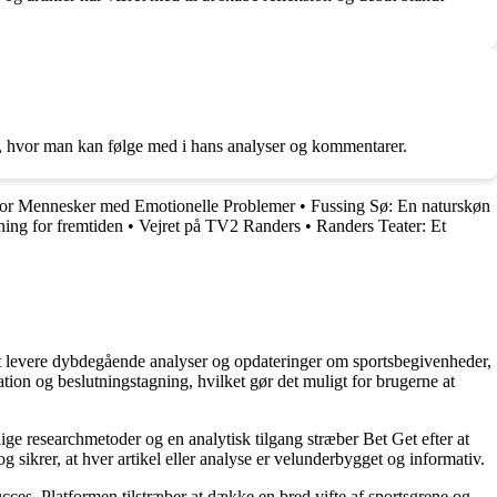
er, hvor man kan følge med i hans analyser og kommentarer.
 for Mennesker med Emotionelle Problemer
•
Fussing Sø: En naturskøn
ing for fremtiden
•
Vejret på TV2 Randers
•
Randers Teater: Et
å at levere dybdegående analyser og opdateringer om sportsbegivenheder,
tion og beslutningstagning, hvilket gør det muligt for brugerne at
ige researchmetoder og en analytisk tilgang stræber Bet Get efter at
g sikrer, at hver artikel eller analyse er velunderbygget og informativ.
succes. Platformen tilstræber at dække en bred vifte af sportsgrene og