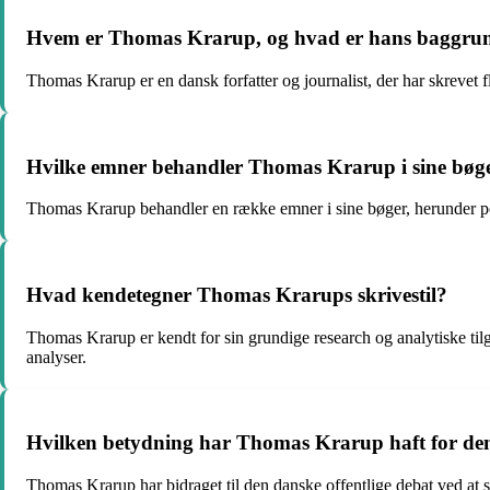
Hvem er Thomas Krarup, og hvad er hans baggru
Thomas Krarup er en dansk forfatter og journalist, der har skrevet 
Hvilke emner behandler Thomas Krarup i sine bøg
Thomas Krarup behandler en række emner i sine bøger, herunder polit
Hvad kendetegner Thomas Krarups skrivestil?
Thomas Krarup er kendt for sin grundige research og analytiske til
analyser.
Hvilken betydning har Thomas Krarup haft for den
Thomas Krarup har bidraget til den danske offentlige debat ved at s