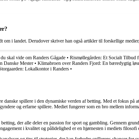
er?
 om i landet. Derudover skriver han også artikler til forskellige medi
 du skal vide om Randers Gågade
•
Rismøllegården: Et Socialt Tilbud
en Danske Mester
•
Klimabroen over Randers Fjord: En bæredygtig løsn
torgaarden: Lokalkontor i Randers
•
agere danske spillere i den dynamiske verden af betting. Med et fokus p
egyndere og erfarne spillere. Mediet fungerer som en bro mellem informa
r betting, der alle deler en passion for sport og gambling. Gennem grund
gagement i kvalitet og pålidelighed er en hjørnesten i mediets filosofi o
analyser og tips til strategier, der kan forbedre spillerens chancer for 