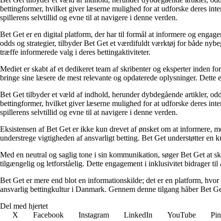
bettingformer, hvilket giver læserne mulighed for at udforske deres inte
spillerens selvtillid og evne til at navigere i denne verden.
Bet Get er en digital platform, der har til formål at informere og eng
odds og strategier, tilbyder Bet Get et værdifuldt værktøj for både nyb
træffe informerede valg i deres bettingaktiviteter.
Mediet er skabt af et dedikeret team af skribenter og eksperter inden fo
bringe sine læsere de mest relevante og opdaterede oplysninger. Dette en
Bet Get tilbyder et væld af indhold, herunder dybdegående artikler, odds
bettingformer, hvilket giver læserne mulighed for at udforske deres inte
spillerens selvtillid og evne til at navigere i denne verden.
Eksistensen af Bet Get er ikke kun drevet af ønsket om at informere, me
understrege vigtigheden af ansvarligt betting. Bet Get understøtter en ku
Med en neutral og saglig tone i sin kommunikation, søger Bet Get at skab
tilgængelig og letforståelig. Dette engagement i inklusivitet bidrager ti
Bet Get er mere end blot en informationskilde; det er en platform, hvor 
ansvarlig bettingkultur i Danmark. Gennem denne tilgang håber Bet Get a
Del med hjertet
X
Facebook
Instagram
LinkedIn
YouTube
Pin