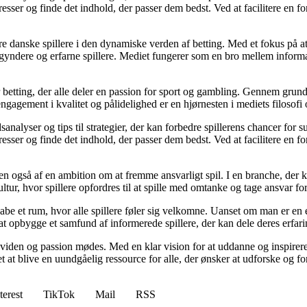
resser og finde det indhold, der passer dem bedst. Ved at facilitere en f
agere danske spillere i den dynamiske verden af betting. Med et fokus p
egyndere og erfarne spillere. Mediet fungerer som en bro mellem informa
r betting, der alle deler en passion for sport og gambling. Gennem grund
gagement i kvalitet og pålidelighed er en hjørnesten i mediets filosofi o
analyser og tips til strategier, der kan forbedre spillerens chancer for 
resser og finde det indhold, der passer dem bedst. Ved at facilitere en f
n også af en ambition om at fremme ansvarligt spil. I en branche, der k
ltur, hvor spillere opfordres til at spille med omtanke og tage ansvar fo
e et rum, hvor alle spillere føler sig velkomne. Uanset om man er en erfa
l at opbygge et samfund af informerede spillere, der kan dele deres erfari
viden og passion mødes. Med en klar vision for at uddanne og inspirere s
t blive en uundgåelig ressource for alle, der ønsker at udforske og for
terest
TikTok
Mail
RSS