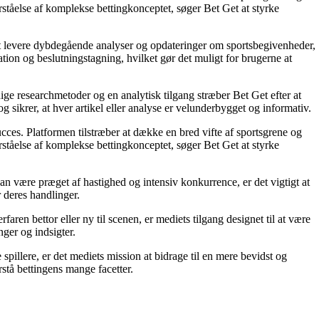
orståelse af komplekse bettingkonceptet, søger Bet Get at styrke
å at levere dybdegående analyser og opdateringer om sportsbegivenheder,
tion og beslutningstagning, hvilket gør det muligt for brugerne at
ige researchmetoder og en analytisk tilgang stræber Bet Get efter at
g sikrer, at hver artikel eller analyse er velunderbygget og informativ.
succes. Platformen tilstræber at dække en bred vifte af sportsgrene og
orståelse af komplekse bettingkonceptet, søger Bet Get at styrke
an være præget af hastighed og intensiv konkurrence, er det vigtigt at
r deres handlinger.
ren bettor eller ny til scenen, er mediets tilgang designet til at være
nger og indsigter.
pillere, er det mediets mission at bidrage til en mere bevidst og
stå bettingens mange facetter.