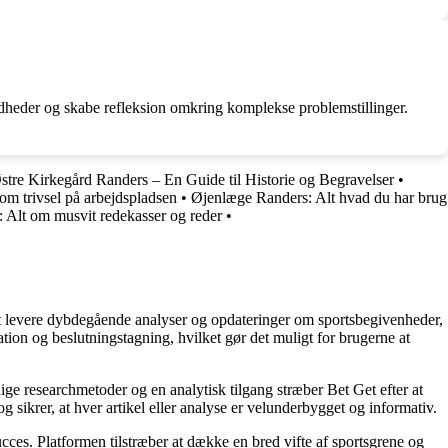
andheder og skabe refleksion omkring komplekse problemstillinger.
stre Kirkegård Randers – En Guide til Historie og Begravelser
•
 om trivsel på arbejdspladsen
•
Øjenlæge Randers: Alt hvad du har brug
: Alt om musvit redekasser og reder
•
å at levere dybdegående analyser og opdateringer om sportsbegivenheder,
tion og beslutningstagning, hvilket gør det muligt for brugerne at
ige researchmetoder og en analytisk tilgang stræber Bet Get efter at
g sikrer, at hver artikel eller analyse er velunderbygget og informativ.
succes. Platformen tilstræber at dække en bred vifte af sportsgrene og