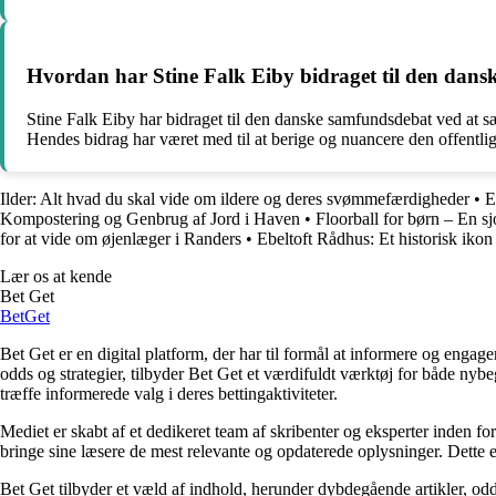
Hvordan har Stine Falk Eiby bidraget til den dan
Stine Falk Eiby har bidraget til den danske samfundsdebat ved at s
Hendes bidrag har været med til at berige og nuancere den offentli
Ilder: Alt hvad du skal vide om ildere og deres svømmefærdigheder
•
E
Kompostering og Genbrug af Jord i Haven
•
Floorball for børn – En sj
for at vide om øjenlæger i Randers
•
Ebeltoft Rådhus: Et historisk ikon
Lær os at kende
Bet Get
Bet
Get
Bet Get er en digital platform, der har til formål at informere og eng
odds og strategier, tilbyder Bet Get et værdifuldt værktøj for både nyb
træffe informerede valg i deres bettingaktiviteter.
Mediet er skabt af et dedikeret team af skribenter og eksperter inden fo
bringe sine læsere de mest relevante og opdaterede oplysninger. Dette en
Bet Get tilbyder et væld af indhold, herunder dybdegående artikler, odds