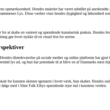
hedens opmærksomhed. Hendes malerier har været udstillet på anerkendte
Drømmenes Lys. Disse værker viser hendes dygtighed og følsomhed som
r for at skabe en varieret og spændende kunstnerisk praksis. Hendes bru
ning gør hvert stykke til en visuel fest for seerne.
rspektiver
 Hendes tilstedeværelse på sociale medier og online platforme har gjort
emtid lys ud, og hun har potentiale til at blive en af Danmarks mest fej
kab for kunsten skinner igennem i hvert værk, hun skaber. Hendes unikke
følge med i Stine Falk Eibys spændende rejse ind i kunstens verden.