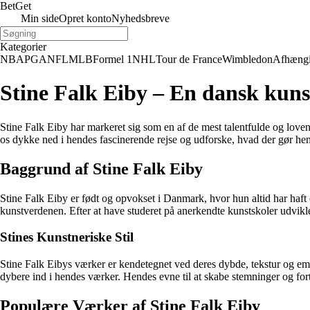
Bet
Get
Min side
Opret konto
Nyhedsbreve
Kategorier
NBA
PGA
NFL
MLB
Formel 1
NHL
Tour de France
Wimbledon
Afhæng
Stine Falk Eiby – En dansk kuns
Stine Falk Eiby har markeret sig som en af de mest talentfulde og love
os dykke ned i hendes fascinerende rejse og udforske, hvad der gør hende
Baggrund af Stine Falk Eiby
Stine Falk Eiby er født og opvokset i Danmark, hvor hun altid har haft 
kunstverdenen. Efter at have studeret på anerkendte kunstskoler udvikle
Stines Kunstneriske Stil
Stine Falk Eibys værker er kendetegnet ved deres dybde, tekstur og em
dybere ind i hendes værker. Hendes evne til at skabe stemninger og for
Populære Værker af Stine Falk Eiby