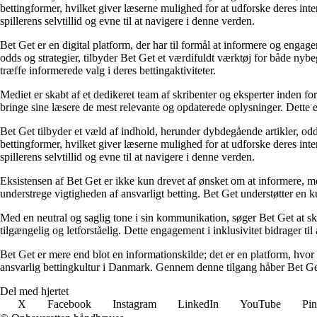
bettingformer, hvilket giver læserne mulighed for at udforske deres inte
spillerens selvtillid og evne til at navigere i denne verden.
Bet Get er en digital platform, der har til formål at informere og eng
odds og strategier, tilbyder Bet Get et værdifuldt værktøj for både nyb
træffe informerede valg i deres bettingaktiviteter.
Mediet er skabt af et dedikeret team af skribenter og eksperter inden fo
bringe sine læsere de mest relevante og opdaterede oplysninger. Dette en
Bet Get tilbyder et væld af indhold, herunder dybdegående artikler, odds
bettingformer, hvilket giver læserne mulighed for at udforske deres inte
spillerens selvtillid og evne til at navigere i denne verden.
Eksistensen af Bet Get er ikke kun drevet af ønsket om at informere, me
understrege vigtigheden af ansvarligt betting. Bet Get understøtter en ku
Med en neutral og saglig tone i sin kommunikation, søger Bet Get at skab
tilgængelig og letforståelig. Dette engagement i inklusivitet bidrager ti
Bet Get er mere end blot en informationskilde; det er en platform, hvor 
ansvarlig bettingkultur i Danmark. Gennem denne tilgang håber Bet Get a
Del med hjertet
X
Facebook
Instagram
LinkedIn
YouTube
Pin