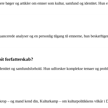
 flere bøger og artikler om emner som kultur, samfund og identitet. Hun e
nuancerede analyser og en personlig tilgang til emnerne, hun beskæftige
it forfatterskab?
identitet og samfundsforhold. Hun udforsker komplekse temaer og problem
 krop – og mand kend din, Kulturkamp – om kulturpolitikkens vilkår i 