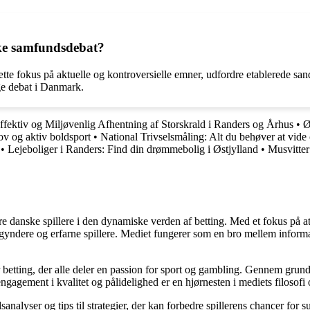
ske samfundsdebat?
ætte fokus på aktuelle og kontroversielle emner, udfordre etablerede s
ge debat i Danmark.
ffektiv og Miljøvenlig Afhentning af Storskrald i Randers og Århus
•
Ø
ov og aktiv boldsport
•
National Trivselsmåling: Alt du behøver at vide
•
Lejeboliger i Randers: Find din drømmebolig i Østjylland
•
Musvitter
agere danske spillere i den dynamiske verden af betting. Med et fokus p
egyndere og erfarne spillere. Mediet fungerer som en bro mellem informa
r betting, der alle deler en passion for sport og gambling. Gennem grund
gagement i kvalitet og pålidelighed er en hjørnesten i mediets filosofi o
analyser og tips til strategier, der kan forbedre spillerens chancer for 