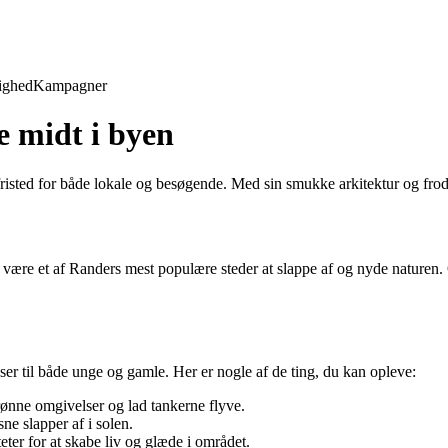
ighed
Kampagner
e midt i byen
 fristed for både lokale og besøgende. Med sin smukke arkitektur og fro
 være et af Randers mest populære steder at slappe af og nyde naturen. 
sser til både unge og gamle. Her er nogle af de ting, du kan opleve:
nne omgivelser og lad tankerne flyve.
e slapper af i solen.
eter for at skabe liv og glæde i området.