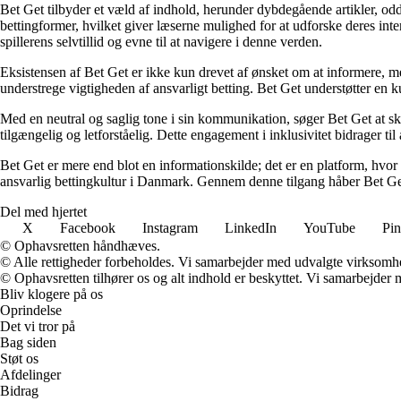
Bet Get tilbyder et væld af indhold, herunder dybdegående artikler, odds
bettingformer, hvilket giver læserne mulighed for at udforske deres inte
spillerens selvtillid og evne til at navigere i denne verden.
Eksistensen af Bet Get er ikke kun drevet af ønsket om at informere, me
understrege vigtigheden af ansvarligt betting. Bet Get understøtter en ku
Med en neutral og saglig tone i sin kommunikation, søger Bet Get at skab
tilgængelig og letforståelig. Dette engagement i inklusivitet bidrager ti
Bet Get er mere end blot en informationskilde; det er en platform, hvor 
ansvarlig bettingkultur i Danmark. Gennem denne tilgang håber Bet Get a
Del med hjertet
X
Facebook
Instagram
LinkedIn
YouTube
Pin
© Ophavsretten håndhæves.
© Alle rettigheder forbeholdes. Vi samarbejder med udvalgte virksomhed
© Ophavsretten tilhører os og alt indhold er beskyttet. Vi samarbejder 
Bliv klogere på os
Oprindelse
Det vi tror på
Bag siden
Støt os
Afdelinger
Bidrag