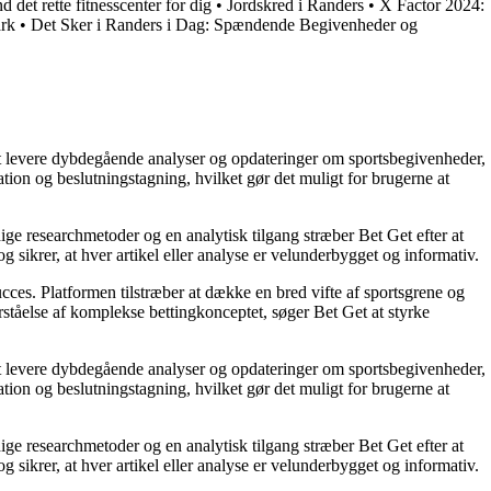
 det rette fitnesscenter for dig
•
Jordskred i Randers
•
X Factor 2024:
ark
•
Det Sker i Randers i Dag: Spændende Begivenheder og
å at levere dybdegående analyser og opdateringer om sportsbegivenheder,
tion og beslutningstagning, hvilket gør det muligt for brugerne at
ige researchmetoder og en analytisk tilgang stræber Bet Get efter at
g sikrer, at hver artikel eller analyse er velunderbygget og informativ.
succes. Platformen tilstræber at dække en bred vifte af sportsgrene og
orståelse af komplekse bettingkonceptet, søger Bet Get at styrke
å at levere dybdegående analyser og opdateringer om sportsbegivenheder,
tion og beslutningstagning, hvilket gør det muligt for brugerne at
ige researchmetoder og en analytisk tilgang stræber Bet Get efter at
g sikrer, at hver artikel eller analyse er velunderbygget og informativ.