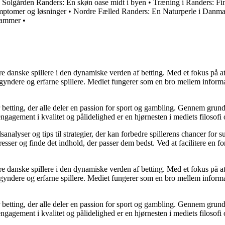
•
Solgården Randers: En skøn oase midt i byen
•
Træning i Randers: Find
mptomer og løsninger
•
Nordre Fælled Randers: En Naturperle i Danm
 Rammer
•
agere danske spillere i den dynamiske verden af betting. Med et fokus p
egyndere og erfarne spillere. Mediet fungerer som en bro mellem informa
r betting, der alle deler en passion for sport og gambling. Gennem grund
gagement i kvalitet og pålidelighed er en hjørnesten i mediets filosofi o
analyser og tips til strategier, der kan forbedre spillerens chancer for 
resser og finde det indhold, der passer dem bedst. Ved at facilitere en f
agere danske spillere i den dynamiske verden af betting. Med et fokus p
egyndere og erfarne spillere. Mediet fungerer som en bro mellem informa
r betting, der alle deler en passion for sport og gambling. Gennem grund
gagement i kvalitet og pålidelighed er en hjørnesten i mediets filosofi o