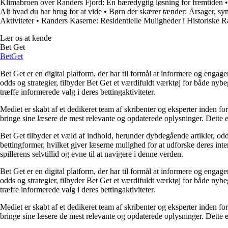
Klimabroen over Randers Fjord: En bæredygtig løsning for fremtiden
Alt hvad du har brug for at vide
•
Børn der skærer tænder: Årsager, sy
Aktiviteter
•
Randers Kaserne: Residentielle Muligheder i Historiske
Lær os at kende
Bet Get
Bet
Get
Bet Get er en digital platform, der har til formål at informere og eng
odds og strategier, tilbyder Bet Get et værdifuldt værktøj for både nyb
træffe informerede valg i deres bettingaktiviteter.
Mediet er skabt af et dedikeret team af skribenter og eksperter inden fo
bringe sine læsere de mest relevante og opdaterede oplysninger. Dette en
Bet Get tilbyder et væld af indhold, herunder dybdegående artikler, odds
bettingformer, hvilket giver læserne mulighed for at udforske deres inte
spillerens selvtillid og evne til at navigere i denne verden.
Bet Get er en digital platform, der har til formål at informere og eng
odds og strategier, tilbyder Bet Get et værdifuldt værktøj for både nyb
træffe informerede valg i deres bettingaktiviteter.
Mediet er skabt af et dedikeret team af skribenter og eksperter inden fo
bringe sine læsere de mest relevante og opdaterede oplysninger. Dette en