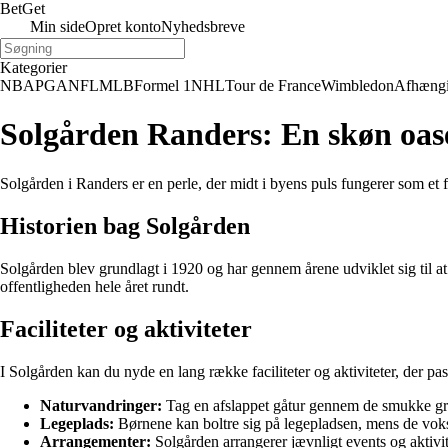
Bet
Get
Min side
Opret konto
Nyhedsbreve
Kategorier
NBA
PGA
NFL
MLB
Formel 1
NHL
Tour de France
Wimbledon
Afhæng
Solgården Randers: En skøn oas
Solgården i Randers er en perle, der midt i byens puls fungerer som et
Historien bag Solgården
Solgården blev grundlagt i 1920 og har gennem årene udviklet sig til at
offentligheden hele året rundt.
Faciliteter og aktiviteter
I Solgården kan du nyde en lang række faciliteter og aktiviteter, der pa
Naturvandringer:
Tag en afslappet gåtur gennem de smukke grø
Legeplads:
Børnene kan boltre sig på legepladsen, mens de voksn
Arrangementer:
Solgården arrangerer jævnligt events og aktivit