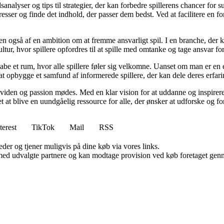
analyser og tips til strategier, der kan forbedre spillerens chancer for 
resser og finde det indhold, der passer dem bedst. Ved at facilitere en f
n også af en ambition om at fremme ansvarligt spil. I en branche, der k
ltur, hvor spillere opfordres til at spille med omtanke og tage ansvar fo
e et rum, hvor alle spillere føler sig velkomne. Uanset om man er en erfa
l at opbygge et samfund af informerede spillere, der kan dele deres erfari
viden og passion mødes. Med en klar vision for at uddanne og inspirere s
t blive en uundgåelig ressource for alle, der ønsker at udforske og for
terest
TikTok
Mail
RSS
er og tjener muligvis på dine køb via vores links.
med udvalgte partnere og kan modtage provision ved køb foretaget gennem