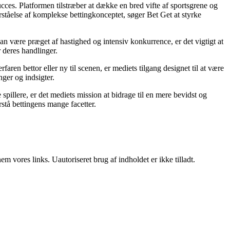
succes. Platformen tilstræber at dække en bred vifte af sportsgrene og
orståelse af komplekse bettingkonceptet, søger Bet Get at styrke
an være præget af hastighed og intensiv konkurrence, er det vigtigt at
r deres handlinger.
ren bettor eller ny til scenen, er mediets tilgang designet til at være
nger og indsigter.
pillere, er det mediets mission at bidrage til en mere bevidst og
stå bettingens mange facetter.
 vores links. Uautoriseret brug af indholdet er ikke tilladt.