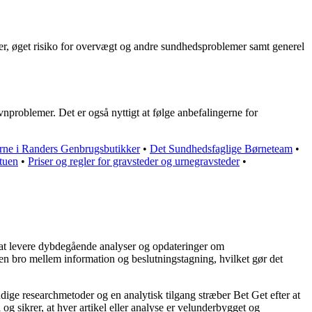
r, øget risiko for overvægt og andre sundhedsproblemer samt generel
vnproblemer. Det er også nyttigt at følge anbefalingerne for
rne i Randers Genbrugsbutikker
•
Det Sundhedsfaglige Børneteam
•
tuen
•
Priser og regler for gravsteder og urnegravsteder
•
på at levere dybdegående analyser og opdateringer om
 en bro mellem information og beslutningstagning, hvilket gør det
ndige researchmetoder og en analytisk tilgang stræber Bet Get efter at
og sikrer, at hver artikel eller analyse er velunderbygget og