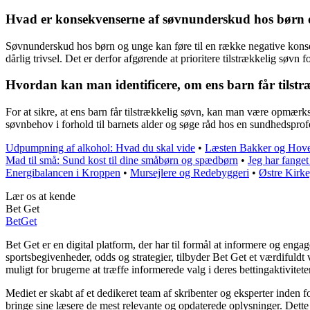
Hvad er konsekvenserne af søvnunderskud hos børn
Søvnunderskud hos børn og unge kan føre til en række negative konse
dårlig trivsel. Det er derfor afgørende at prioritere tilstrækkelig søvn
Hvordan kan man identificere, om ens barn får tilstr
For at sikre, at ens barn får tilstrækkelig søvn, kan man være opmærks
søvnbehov i forhold til barnets alder og søge råd hos en sundhedspro
Udpumpning af alkohol: Hvad du skal vide
•
Læsten Bakker og Hove
Mad til små: Sund kost til dine småbørn og spædbørn
•
Jeg har fange
Energibalancen i Kroppen
•
Mursejlere og Redebyggeri
•
Østre Kirke
Lær os at kende
Bet Get
Bet
Get
Bet Get er en digital platform, der har til formål at informere og en
sportsbegivenheder, odds og strategier, tilbyder Bet Get et værdifuld
muligt for brugerne at træffe informerede valg i deres bettingaktiviteter
Mediet er skabt af et dedikeret team af skribenter og eksperter inden 
bringe sine læsere de mest relevante og opdaterede oplysninger. Dette e