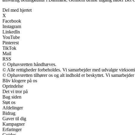
Del med hjertet
X
Facebook
Instagram
LinkedIn
YouTube
Pinterest
TikTok
Mail
RSS
© Ophavsretten håndhæves.
© Alle rettigheder forbeholdes. Vi samarbejder med udvalgte virksomh
© Ophavsretten tilhører os og alt indhold er beskyttet. Vi samarbejder
Bliv klogere på os
Oprindelse
Det vi tror på
Bag siden
Støt os
Afdelinger
Bidrag
Gaver til dig
Kampagner
Erfaringer
Guides