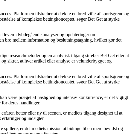
 succes. Platformen tilstræber at dække en bred vifte af sportsgrene og
forståelse af komplekse bettingkonceptet, søger Bet Get at styrke
på at levere dybdegående analyser og opdateringer om
 en bro mellem information og beslutningstagning, hvilket gør det
ndige researchmetoder og en analytisk tilgang stræber Bet Get efter at
og sikrer, at hver artikel eller analyse er velunderbygget og
 succes. Platformen tilstræber at dække en bred vifte af sportsgrene og
forståelse af komplekse bettingkonceptet, søger Bet Get at styrke
kan være præget af hastighed og intensiv konkurrence, er det vigtigt
r for deres handlinger.
aren bettor eller ny til scenen, er mediets tilgang designet til at
 erfaringer og indsigter.
 spillere, er det mediets mission at bidrage til en mere bevidst og
rstå bettingens mange facetter.