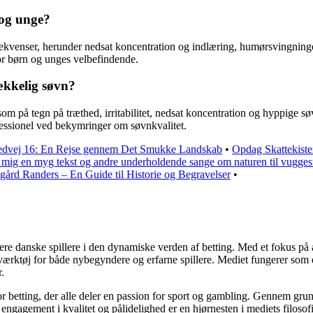
 og unge?
kvenser, herunder nedsat koncentration og indlæring, humørsvingninge
 for børn og unges velbefindende.
ækkelig søvn?
om på tegn på træthed, irritabilitet, nedsat koncentration og hyppige sø
fessionel ved bekymringer om søvnkvalitet.
dvej 16: En Rejse gennem Det Smukke Landskab
•
Opdag Skattekiste
t mig en myg tekst og andre underholdende sange om naturen til vugges
gård Randers – En Guide til Historie og Begravelser
•
gagere danske spillere i den dynamiske verden af betting. Med et fokus 
t værktøj for både nybegyndere og erfarne spillere. Mediet fungerer som
.
for betting, der alle deler en passion for sport og gambling. Gennem gru
ngagement i kvalitet og pålidelighed er en hjørnesten i mediets filosofi 