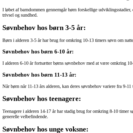
I løbet af barndommen gennemgår børn forskellige udviklingsstadier, og
trivsel og sundhed.
Søvnbehov hos børn 3-5 år:
Børn i alderen 3-5 år har brug for omkring 10-13 timers søvn om natten
Søvnbehov hos børn 6-10 år:
I alderen 6-10 år fortsætter børns søvnbehov med at være omkring 10-1
Søvnbehov hos børn 11-13 år:
Når børn når 11-13 års alderen, kan deres søvnbehov variere fra 9-11 tim
Søvnbehov hos teenagere:
Teenagere i alderen 14-17 år har stadig brug for omkring 8-10 timer sø
generelle velbefindende.
Søvnbehov hos unge voksne: