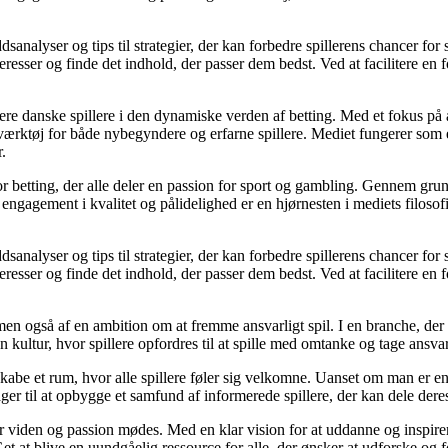
sanalyser og tips til strategier, der kan forbedre spillerens chancer for
eresser og finde det indhold, der passer dem bedst. Ved at facilitere en 
gagere danske spillere i den dynamiske verden af betting. Med et fokus 
t værktøj for både nybegyndere og erfarne spillere. Mediet fungerer som
.
for betting, der alle deler en passion for sport og gambling. Gennem gru
ngagement i kvalitet og pålidelighed er en hjørnesten i mediets filosofi 
sanalyser og tips til strategier, der kan forbedre spillerens chancer for
eresser og finde det indhold, der passer dem bedst. Ved at facilitere en 
men også af en ambition om at fremme ansvarligt spil. I en branche, der 
n kultur, hvor spillere opfordres til at spille med omtanke og tage ansva
be et rum, hvor alle spillere føler sig velkomne. Uanset om man er en erf
ger til at opbygge et samfund af informerede spillere, der kan dele deres
r viden og passion mødes. Med en klar vision for at uddanne og inspirere
 at blive en uundgåelig ressource for alle, der ønsker at udforske og fo