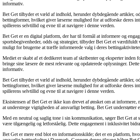
informativ.
Bet Get tilbyder et væld af indhold, herunder dybdegående artikler, odd
bettingformer, hvilket giver læserne mulighed for at udforske deres int
spillerens selvtillid og evne til at navigere i denne verden.
Bet Get er en digital platform, der har til formål at informere og en
sportsbegivenheder, odds og strategier, tilbyder Bet Get et værdifuld
muligt for brugerne at træffe informerede valg i deres bettingaktiviteter
Mediet er skabt af et dedikeret team af skribenter og eksperter inden 
bringe sine læsere de mest relevante og opdaterede oplysninger. Dette e
informativ.
Bet Get tilbyder et væld af indhold, herunder dybdegående artikler, odd
bettingformer, hvilket giver læserne mulighed for at udforske deres int
spillerens selvtillid og evne til at navigere i denne verden.
Eksistensen af Bet Get er ikke kun drevet af ønsket om at informere, 
at understrege vigtigheden af ansvarligt betting. Bet Get understøtter e
Med en neutral og saglig tone i sin kommunikation, søger Bet Get at ska
være tilgængelig og letforståelig. Dette engagement i inklusivitet bidra
Bet Get er mere end blot en informationskilde; det er en platform, hvo
ansvarlig bettingkultur i Danmark. Gennem denne tilgang håber Bet Get