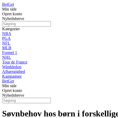
Bet
Get
Min side
Opret konto
Nyhedsbreve
Kategorier
NBA
PGA
NFL
MLB
Formel 1
NHL
Tour de France
Wimbledon
Afhængighed
Kampagner
Bet
Get
Min side
Opret konto
Nyhedsbreve
Søvnbehov hos børn i forskellig