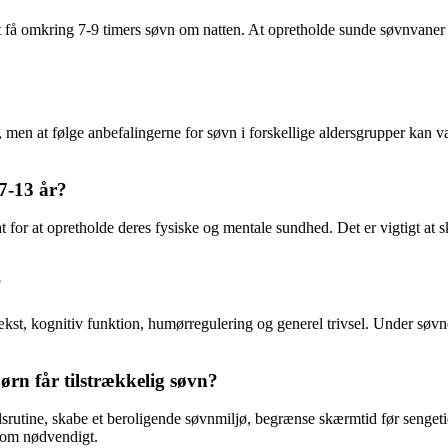
at få omkring 7-9 timers søvn om natten. At opretholde sunde søvnvaner 
id, men at følge anbefalingerne for søvn i forskellige aldersgrupper kan 
7-13 år?
 for at opretholde deres fysiske og mentale sundhed. Det er vigtigt at s
?
l vækst, kognitiv funktion, humørregulering og generel trivsel. Under s
ørn får tilstrækkelig søvn?
srutine, skabe et beroligende søvnmiljø, begrænse skærmtid før sengeti
 om nødvendigt.