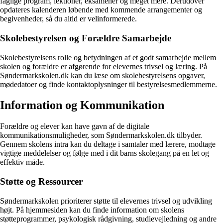
faglige program, lektioner, eksamener og meget mere. Derudover
opdateres kalenderen løbende med kommende arrangementer og
begivenheder, så du altid er velinformerede.
Skolebestyrelsen og Forældre Samarbejde
Skolebestyrelsens rolle og betydningen af et godt samarbejde mellem
skolen og forældre er afgørende for elevernes trivsel og læring. På
Søndermarkskolen.dk kan du læse om skolebestyrelsens opgaver,
mødedatoer og finde kontaktoplysninger til bestyrelsesmedlemmerne.
Information og Kommunikation
Forældre og elever kan have gavn af de digitale
kommunikationsmuligheder, som Søndermarkskolen.dk tilbyder.
Gennem skolens intra kan du deltage i samtaler med lærere, modtage
vigtige meddelelser og følge med i dit barns skolegang på en let og
effektiv måde.
Støtte og Ressourcer
Søndermarkskolen prioriterer støtte til elevernes trivsel og udvikling
højt. På hjemmesiden kan du finde information om skolens
støtteprogrammer, psykologisk rådgivning, studievejledning og andre