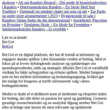
skolerne
•
Alt om Randers Biograf – Din guide til biografoplevelser
i Randers
•
Østervangsskolen Randers – En Skole Med Stor
Tradition
•
Trøstende og smukke citater om sorg og tab
•
Zar Paulo
og andre store arrangementer i 2023
•
Byggegrunde til salg i
Randers: Sådan finder du din drømmegrund
•
Insekthotel: Placering
og Bygning
•
Tirsdalens Skole – En Skole for Fremtiden
•
Søndermarkskolen Randers – Et overblik
•
Lær os at kende
Bet Get
Bet
Get
Bet Get er en digital platform, der har til formål at informere og
engagere danske spillere i den dynamiske verden af betting. Med et
fokus på at levere dybdegående analyser og opdateringer om
sportsbegivenheder, odds og strategier, tilbyder Bet Get et værdifuldt
værktøj for både nybegyndere og erfarne spillere. Mediet fungerer
som en bro mellem information og beslutningstagning, hvilket gør
det muligt for brugerne at træffe informerede valg i deres
bettingaktiviteter.
Mediet er skabt af et dedikeret team af skribenter og eksperter inden
for betting, der alle deler en passion for sport og gambling. Gennem
grundige researchmetoder og en analytisk tilgang stræber Bet Get
efter at bringe sine læsere de mest relevante og opdaterede