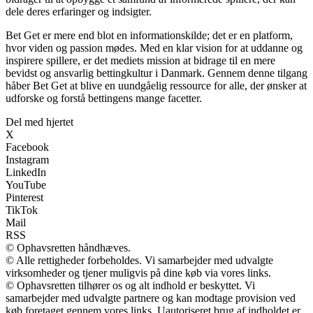
dele deres erfaringer og indsigter.
Bet Get er mere end blot en informationskilde; det er en platform,
hvor viden og passion mødes. Med en klar vision for at uddanne og
inspirere spillere, er det mediets mission at bidrage til en mere
bevidst og ansvarlig bettingkultur i Danmark. Gennem denne tilgang
håber Bet Get at blive en uundgåelig ressource for alle, der ønsker at
udforske og forstå bettingens mange facetter.
Del med hjertet
X
Facebook
Instagram
LinkedIn
YouTube
Pinterest
TikTok
Mail
RSS
© Ophavsretten håndhæves.
© Alle rettigheder forbeholdes. Vi samarbejder med udvalgte
virksomheder og tjener muligvis på dine køb via vores links.
© Ophavsretten tilhører os og alt indhold er beskyttet. Vi
samarbejder med udvalgte partnere og kan modtage provision ved
køb foretaget gennem vores links. Uautoriseret brug af indholdet er