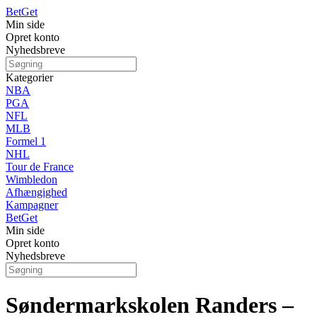
Bet
Get
Min side
Opret konto
Nyhedsbreve
Kategorier
NBA
PGA
NFL
MLB
Formel 1
NHL
Tour de France
Wimbledon
Afhængighed
Kampagner
Bet
Get
Min side
Opret konto
Nyhedsbreve
Søndermarkskolen Randers –