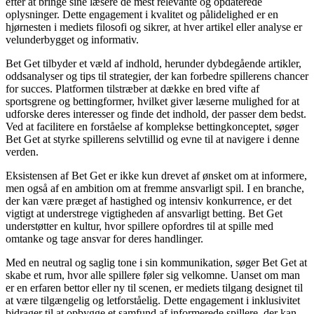
efter at bringe sine læsere de mest relevante og opdaterede
oplysninger. Dette engagement i kvalitet og pålidelighed er en
hjørnesten i mediets filosofi og sikrer, at hver artikel eller analyse er
velunderbygget og informativ.
Bet Get tilbyder et væld af indhold, herunder dybdegående artikler,
oddsanalyser og tips til strategier, der kan forbedre spillerens chancer
for succes. Platformen tilstræber at dække en bred vifte af
sportsgrene og bettingformer, hvilket giver læserne mulighed for at
udforske deres interesser og finde det indhold, der passer dem bedst.
Ved at facilitere en forståelse af komplekse bettingkonceptet, søger
Bet Get at styrke spillerens selvtillid og evne til at navigere i denne
verden.
Eksistensen af Bet Get er ikke kun drevet af ønsket om at informere,
men også af en ambition om at fremme ansvarligt spil. I en branche,
der kan være præget af hastighed og intensiv konkurrence, er det
vigtigt at understrege vigtigheden af ansvarligt betting. Bet Get
understøtter en kultur, hvor spillere opfordres til at spille med
omtanke og tage ansvar for deres handlinger.
Med en neutral og saglig tone i sin kommunikation, søger Bet Get at
skabe et rum, hvor alle spillere føler sig velkomne. Uanset om man
er en erfaren bettor eller ny til scenen, er mediets tilgang designet til
at være tilgængelig og letforståelig. Dette engagement i inklusivitet
bidrager til at opbygge et samfund af informerede spillere, der kan