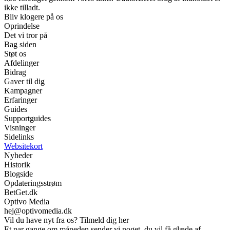
ikke tilladt.
Bliv klogere på os
Oprindelse
Det vi tror på
Bag siden
Støt os
Afdelinger
Bidrag
Gaver til dig
Kampagner
Erfaringer
Guides
Supportguides
Visninger
Sidelinks
Websitekort
Nyheder
Historik
Blogside
Opdateringsstrøm
BetGet.dk
Optivo Media
hej@optivomedia.dk
Vil du have nyt fra os? Tilmeld dig her
Et par gange om måneden sender vi noget, du vil få glæde af.