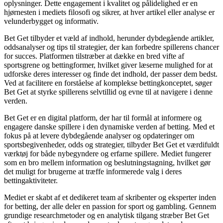
oplysninger. Dette engagement i kvalitet og pålidelighed er en
hjørnesten i mediets filosofi og sikrer, at hver artikel eller analyse er
velunderbygget og informativ.
Bet Get tilbyder et væld af indhold, herunder dybdegående artikler,
oddsanalyser og tips til strategier, der kan forbedre spillerens chancer
for succes. Platformen tilstræber at dække en bred vifte af
sportsgrene og bettingformer, hvilket giver læserne mulighed for at
udforske deres interesser og finde det indhold, der passer dem bedst.
Ved at facilitere en forståelse af komplekse bettingkonceptet, søger
Bet Get at styrke spillerens selvtillid og evne til at navigere i denne
verden.
Bet Get er en digital platform, der har til formål at informere og
engagere danske spillere i den dynamiske verden af betting. Med et
fokus på at levere dybdegående analyser og opdateringer om
sportsbegivenheder, odds og strategier, tilbyder Bet Get et værdifuldt
værktøj for både nybegyndere og erfarne spillere. Mediet fungerer
som en bro mellem information og beslutningstagning, hvilket gør
det muligt for brugerne at træffe informerede valg i deres
bettingaktiviteter.
Mediet er skabt af et dedikeret team af skribenter og eksperter inden
for betting, der alle deler en passion for sport og gambling. Gennem
grundige researchmetoder og en analytisk tilgang stræber Bet Get