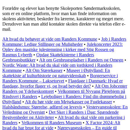
Forældre og elever kan benytte Skoleporten Søndermarksskolen,
som er en online platform, hvor man kan finde information om
skolens aktiviteter, beskeder fra lærerne, karakterer og meget mere.
Derudover kan man altid kontakte skolen direkte via telefon eller e-
mail.
Alt hvad du behøver at vide om Randers Kommune
•
Job i Randers
Kommune: Ledige Stillinger og Muligheder
•
Julekoncerter 2023:
Oplev den magiske julestemning i kirker med Stig Rossen og
Rasmus Lyberth
•
Opdag Skattekisterne i Randers
Genbrugsbutikker
•
Alt om Genbrugspladser i Randers og Omegn
•
Nordic Waste: Alt hvad du skal vide om jordskred i Randers
Kommune
•
Alt Om Stærekasser
•
Museer i Østjylland: En
skattekiste af kulturhistorie og naturvidenskab
•
Borgerservice i
Randers Kommune – Laksetorvet
•
Flagdage i Danmark: Hvad er
flagdage, hvorfor flager vi, og hvad betyder det?
•
Alt Om Jobcenter
Randers og Ydelseskontoret
•
Velkommen til Nyvang Plejehjem på
Rindsvej i Randers
•
Lejeboliger i Randers: Find din drømmebolig i
Østjylland
•
Alt du bør vide om Mejsekasser og Fuglekasser
•
Halsbåndsmus: Størrelse, adfærd og levevis
•
Vestervangsskolen: En
Vejledning og Oversigt
•
Det Sker i Randers i Dag: Spændende
Begivenheder og Aktiviteter
•
Alt hvad du skal vide om parkering i
Randers
•
Velkommen til Randers Museum
•
X Factor 2024: Alt
hvad du har brug for at vide
•
Nørrevangsskolen – En guide til