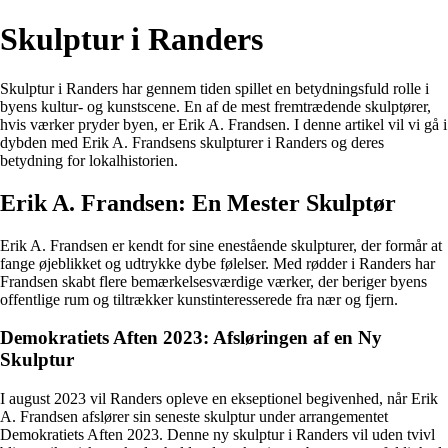
Skulptur i Randers
Skulptur i Randers har gennem tiden spillet en betydningsfuld rolle i
byens kultur- og kunstscene. En af de mest fremtrædende skulptører,
hvis værker pryder byen, er Erik A. Frandsen. I denne artikel vil vi gå i
dybden med Erik A. Frandsens skulpturer i Randers og deres
betydning for lokalhistorien.
Erik A. Frandsen: En Mester Skulptør
Erik A. Frandsen er kendt for sine enestående skulpturer, der formår at
fange øjeblikket og udtrykke dybe følelser. Med rødder i Randers har
Frandsen skabt flere bemærkelsesværdige værker, der beriger byens
offentlige rum og tiltrækker kunstinteresserede fra nær og fjern.
Demokratiets Aften 2023: Afsløringen af en Ny
Skulptur
I august 2023 vil Randers opleve en ekseptionel begivenhed, når Erik
A. Frandsen afslører sin seneste skulptur under arrangementet
Demokratiets Aften 2023. Denne ny skulptur i Randers vil uden tvivl