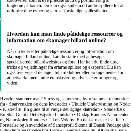
soloøvelser som at øve præcise skud og positionering af
kuglerne på banen. Du kan også spille mod andre spillere for at
udfordre dine evner og lære af forskellige spillestilarter.
Hvordan kan man finde pålidelige ressourcer og
information om skomager billard online?
Når du leder efter pålidelige ressourcer og information om
skomager billard online, kan du starte med at besøge
specialiserede billardwebsites og fora. Her kan du finde tips,
tricks og vejledninger fra erfarne spillere og eksperter. Du kan
også overveje at deltage i billardklubber eller arrangementer for
at netværke med andre entusiaster og udveksle erfaringer og
viden.
Hvorfor stammer man? Stress og stammen – hvor stammer mennesker
fra
•
Sparveuglen og dens levesteder
•
Ukulele Undervisning og Noder
•
Klatretårn: En guide til at vælge det rigtige klatretårn
•
Sønderbæk –
En Skat Gemt i Det Østjyske Landskab
•
Opdag Randers Naturcenter
og Naturskolen Randers
•
Jakob Voldby: En dansk mester i sit felt
•
Forståelse og Anvendelse af Sanseprofil Skema til Dansk Pædagogisk
Udviklingsbeskrivelse hos Børn
•
Danefæ Findeløn: Alt du skal vide