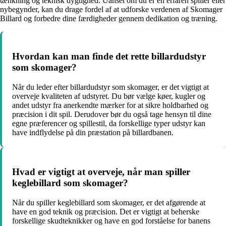
tænkning og teknisk dygtighed. Uanset om du er en erfaren spiller eller
nybegynder, kan du drage fordel af at udforske verdenen af Skomager
Billard og forbedre dine færdigheder gennem dedikation og træning.
Hvordan kan man finde det rette billardudstyr
som skomager?
Når du leder efter billardudstyr som skomager, er det vigtigt at
overveje kvaliteten af udstyret. Du bør vælge køer, kugler og
andet udstyr fra anerkendte mærker for at sikre holdbarhed og
præcision i dit spil. Derudover bør du også tage hensyn til dine
egne præferencer og spillestil, da forskellige typer udstyr kan
have indflydelse på din præstation på billardbanen.
Hvad er vigtigt at overveje, når man spiller
keglebillard som skomager?
Når du spiller keglebillard som skomager, er det afgørende at
have en god teknik og præcision. Det er vigtigt at beherske
forskellige skudteknikker og have en god forståelse for banens