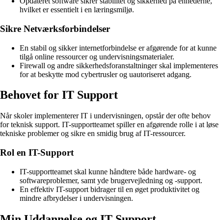
Opdateret software sikrer stabilitet og sikkerhed på enhederne,
hvilket er essentielt i en læringsmiljø.
Sikre Netværksforbindelser
En stabil og sikker internetforbindelse er afgørende for at kunne
tilgå online ressourcer og undervisningsmaterialer.
Firewall og andre sikkerhedsforanstaltninger skal implementeres
for at beskytte mod cybertrusler og uautoriseret adgang.
Behovet for IT Support
Når skoler implementerer IT i undervisningen, opstår der ofte behov
for teknisk support. IT-supportteamet spiller en afgørende rolle i at løse
tekniske problemer og sikre en smidig brug af IT-ressourcer.
Rol en IT-Support
IT-supportteamet skal kunne håndtere både hardware- og
softwareproblemer, samt yde brugervejledning og -support.
En effektiv IT-support bidrager til en øget produktivitet og
mindre afbrydelser i undervisningen.
Min Uddannelse og IT Support