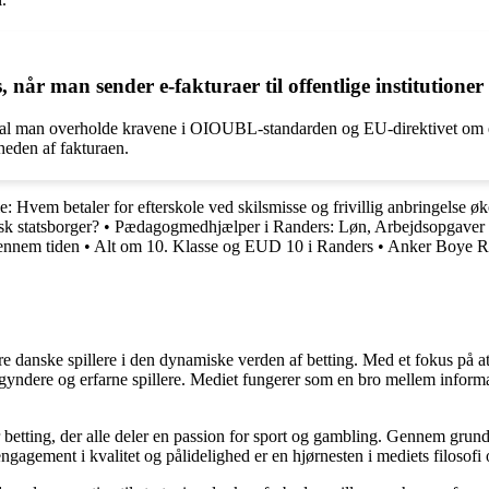
, når man sender e-fakturaer til offentlige institution
skal man overholde kravene i OIOUBL-standarden og EU-direktivet om elek
gheden af fakturaen.
: Hvem betaler for efterskole ved skilsmisse og frivillig anbringelse 
sk statsborger?
•
Pædagogmedhjælper i Randers: Løn, Arbejdsopgaver 
ennem tiden
•
Alt om 10. Klasse og EUD 10 i Randers
•
Anker Boye Ra
agere danske spillere i den dynamiske verden af betting. Med et fokus p
egyndere og erfarne spillere. Mediet fungerer som en bro mellem informa
r betting, der alle deler en passion for sport og gambling. Gennem grund
gagement i kvalitet og pålidelighed er en hjørnesten i mediets filosofi o