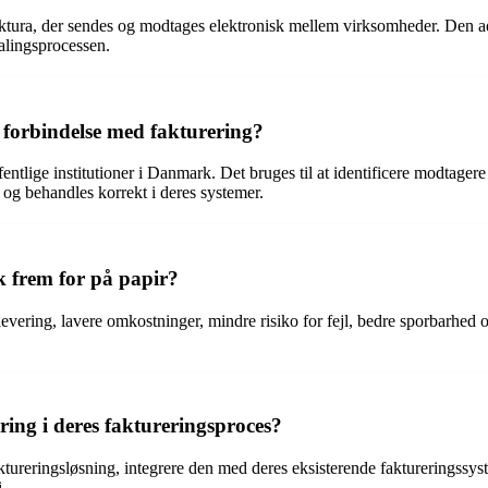
aktura, der sendes og modtages elektronisk mellem virksomheder. Den adsk
alingsprocessen.
 forbindelse med fakturering?
tlige institutioner i Danmark. Det bruges til at identificere modtagere 
 og behandles korrekt i deres systemer.
k frem for på papir?
e levering, lavere omkostninger, mindre risiko for fejl, bedre sporbarh
ng i deres faktureringsproces?
ureringsløsning, integrere den med deres eksisterende faktureringssyste
.