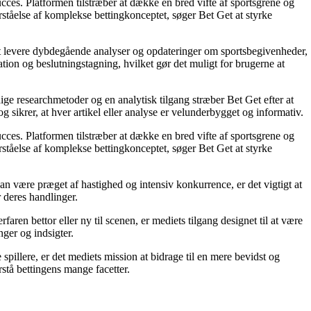
succes. Platformen tilstræber at dække en bred vifte af sportsgrene og
orståelse af komplekse bettingkonceptet, søger Bet Get at styrke
å at levere dybdegående analyser og opdateringer om sportsbegivenheder,
tion og beslutningstagning, hvilket gør det muligt for brugerne at
ige researchmetoder og en analytisk tilgang stræber Bet Get efter at
g sikrer, at hver artikel eller analyse er velunderbygget og informativ.
succes. Platformen tilstræber at dække en bred vifte af sportsgrene og
orståelse af komplekse bettingkonceptet, søger Bet Get at styrke
an være præget af hastighed og intensiv konkurrence, er det vigtigt at
r deres handlinger.
ren bettor eller ny til scenen, er mediets tilgang designet til at være
nger og indsigter.
pillere, er det mediets mission at bidrage til en mere bevidst og
stå bettingens mange facetter.