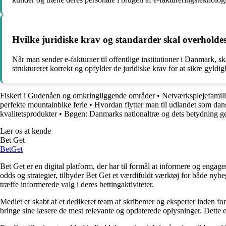
Hvilke juridiske krav og standarder skal overholdes
Når man sender e-fakturaer til offentlige institutioner i Danmark, 
struktureret korrekt og opfylder de juridiske krav for at sikre gyldi
Fiskeri i Gudenåen og omkringliggende områder
•
Netværksplejefamilie
perfekte mountainbike ferie
•
Hvordan flytter man til udlandet som dan
kvalitetsprodukter
•
Bøgen: Danmarks nationaltræ og dets betydning g
Lær os at kende
Bet Get
Bet
Get
Bet Get er en digital platform, der har til formål at informere og eng
odds og strategier, tilbyder Bet Get et værdifuldt værktøj for både nyb
træffe informerede valg i deres bettingaktiviteter.
Mediet er skabt af et dedikeret team af skribenter og eksperter inden fo
bringe sine læsere de mest relevante og opdaterede oplysninger. Dette en