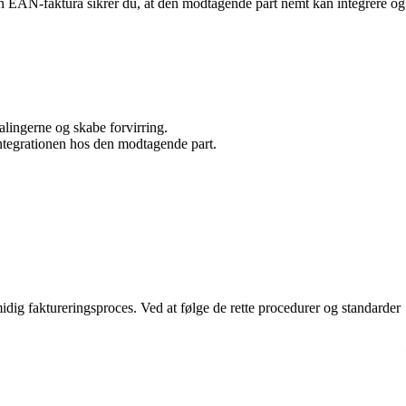
n EAN-faktura sikrer du, at den modtagende part nemt kan integrere og
alingerne og skabe forvirring.
ntegrationen hos den modtagende part.
idig faktureringsproces. Ved at følge de rette procedurer og standarder