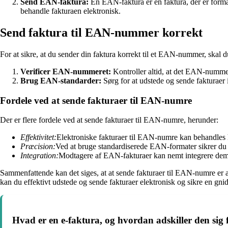
Send EAN-faktura:
En EAN-faktura er en faktura, der er form
behandle fakturaen elektronisk.
Send faktura til EAN-nummer korrekt
For at sikre, at du sender din faktura korrekt til et EAN-nummer, skal du
Verificer EAN-nummeret:
Kontroller altid, at det EAN-nummer, 
Brug EAN-standarder:
Sørg for at udstede og sende fakturaer
Fordele ved at sende fakturaer til EAN-numre
Der er flere fordele ved at sende fakturaer til EAN-numre, herunder:
Effektivitet:
Elektroniske fakturaer til EAN-numre kan behandles hu
Præcision:
Ved at bruge standardiserede EAN-formater sikrer du n
Integration:
Modtagere af EAN-fakturaer kan nemt integrere dem 
Sammenfattende kan det siges, at at sende fakturaer til EAN-numre er af
kan du effektivt udstede og sende fakturaer elektronisk og sikre en gnid
Hvad er en e-faktura, og hvordan adskiller den sig 