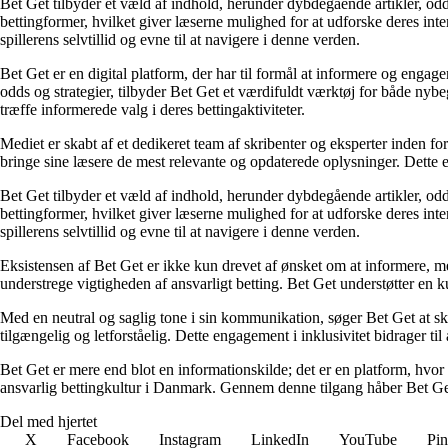
Bet Get tilbyder et væld af indhold, herunder dybdegående artikler, odds
bettingformer, hvilket giver læserne mulighed for at udforske deres inte
spillerens selvtillid og evne til at navigere i denne verden.
Bet Get er en digital platform, der har til formål at informere og eng
odds og strategier, tilbyder Bet Get et værdifuldt værktøj for både nyb
træffe informerede valg i deres bettingaktiviteter.
Mediet er skabt af et dedikeret team af skribenter og eksperter inden fo
bringe sine læsere de mest relevante og opdaterede oplysninger. Dette en
Bet Get tilbyder et væld af indhold, herunder dybdegående artikler, odds
bettingformer, hvilket giver læserne mulighed for at udforske deres inte
spillerens selvtillid og evne til at navigere i denne verden.
Eksistensen af Bet Get er ikke kun drevet af ønsket om at informere, me
understrege vigtigheden af ansvarligt betting. Bet Get understøtter en ku
Med en neutral og saglig tone i sin kommunikation, søger Bet Get at skab
tilgængelig og letforståelig. Dette engagement i inklusivitet bidrager ti
Bet Get er mere end blot en informationskilde; det er en platform, hvor 
ansvarlig bettingkultur i Danmark. Gennem denne tilgang håber Bet Get a
Del med hjertet
X
Facebook
Instagram
LinkedIn
YouTube
Pin