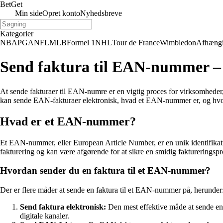
Bet
Get
Min side
Opret konto
Nyhedsbreve
Kategorier
NBA
PGA
NFL
MLB
Formel 1
NHL
Tour de France
Wimbledon
Afhæng
Send faktura til EAN-nummer – E
At sende fakturaer til EAN-numre er en vigtig proces for virksomheder, 
kan sende EAN-fakturaer elektronisk, hvad et EAN-nummer er, og hvor
Hvad er et EAN-nummer?
Et EAN-nummer, eller European Article Number, er en unik identifikatio
fakturering og kan være afgørende for at sikre en smidig faktureringspr
Hvordan sender du en faktura til et EAN-nummer?
Der er flere måder at sende en faktura til et EAN-nummer på, herunder
Send faktura elektronisk:
Den mest effektive måde at sende en 
digitale kanaler.