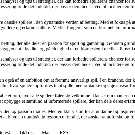
analyser og tips til strategier, der kan forbedre spillerens chancer for 
resser og finde det indhold, der passer dem bedst. Ved at facilitere en f
agere danske spillere i den dynamiske verden af betting. Med et fokus p
egyndere og erfarne spillere. Mediet fungerer som en bro mellem informa
r betting, der alle deler en passion for sport og gambling. Gennem grund
gagement i kvalitet og pålidelighed er en hjørnesten i mediets filosofi o
analyser og tips til strategier, der kan forbedre spillerens chancer for 
resser og finde det indhold, der passer dem bedst. Ved at facilitere en f
n også af en ambition om at fremme ansvarligt spil. I en branche, der k
ltur, hvor spillere opfordres til at spille med omtanke og tage ansvar fo
e et rum, hvor alle spillere føler sig velkomne. Uanset om man er en erfa
l at opbygge et samfund af informerede spillere, der kan dele deres erfari
viden og passion mødes. Med en klar vision for at uddanne og inspirere s
t blive en uundgåelig ressource for alle, der ønsker at udforske og for
terest
TikTok
Mail
RSS