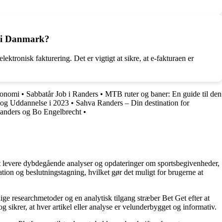
er i Danmark?
tronisk fakturering. Det er vigtigt at sikre, at e-fakturaen er
økonomi
•
Sabbatår Job i Randers
•
MTB ruter og baner: En guide til den
og Uddannelse i 2023
•
Sahva Randers – Din destination for
nders og Bo Engelbrecht
•
å at levere dybdegående analyser og opdateringer om sportsbegivenheder,
tion og beslutningstagning, hvilket gør det muligt for brugerne at
ige researchmetoder og en analytisk tilgang stræber Bet Get efter at
g sikrer, at hver artikel eller analyse er velunderbygget og informativ.