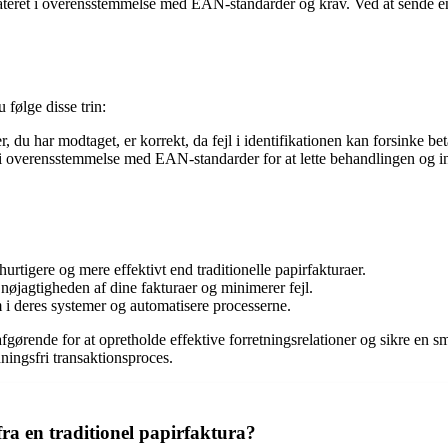
ateret i overensstemmelse med EAN-standarder og krav. Ved at sende e
 følge disse trin:
du har modtaget, er korrekt, da fejl i identifikationen kan forsinke bet
 i overensstemmelse med EAN-standarder for at lette behandlingen og i
rtigere og mere effektivt end traditionelle papirfakturaer.
øjagtigheden af dine fakturaer og minimerer fejl.
i deres systemer og automatisere processerne.
gørende for at opretholde effektive forretningsrelationer og sikre en sm
ningsfri transaktionsproces.
fra en traditionel papirfaktura?