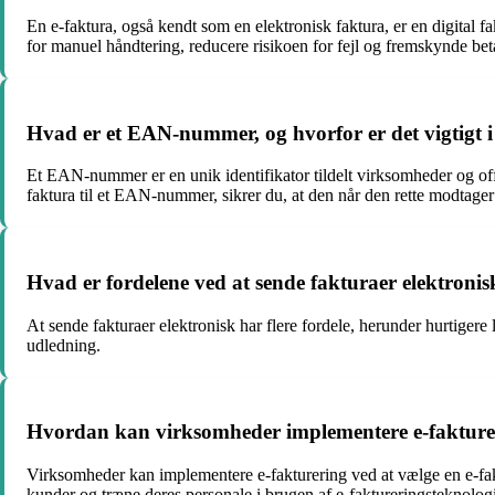
En e-faktura, også kendt som en elektronisk faktura, er en digital f
for manuel håndtering, reducere risikoen for fejl og fremskynde bet
Hvad er et EAN-nummer, og hvorfor er det vigtigt i
Et EAN-nummer er en unik identifikator tildelt virksomheder og offen
faktura til et EAN-nummer, sikrer du, at den når den rette modtager
Hvad er fordelene ved at sende fakturaer elektronis
At sende fakturaer elektronisk har flere fordele, herunder hurtiger
udledning.
Hvordan kan virksomheder implementere e-faktureri
Virksomheder kan implementere e-fakturering ved at vælge en e-fakt
kunder og træne deres personale i brugen af e-faktureringsteknologi