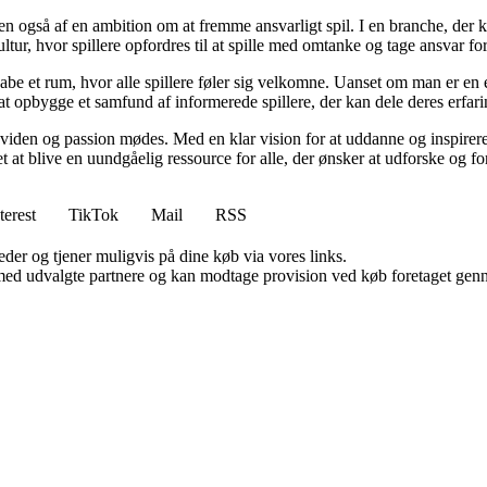
n også af en ambition om at fremme ansvarligt spil. I en branche, der k
ltur, hvor spillere opfordres til at spille med omtanke og tage ansvar fo
e et rum, hvor alle spillere føler sig velkomne. Uanset om man er en erfa
l at opbygge et samfund af informerede spillere, der kan dele deres erfari
viden og passion mødes. Med en klar vision for at uddanne og inspirere s
t blive en uundgåelig ressource for alle, der ønsker at udforske og for
terest
TikTok
Mail
RSS
er og tjener muligvis på dine køb via vores links.
med udvalgte partnere og kan modtage provision ved køb foretaget gennem