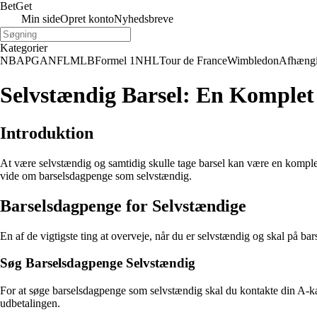
Bet
Get
Min side
Opret konto
Nyhedsbreve
Kategorier
NBA
PGA
NFL
MLB
Formel 1
NHL
Tour de France
Wimbledon
Afhæng
Selvstændig Barsel: En Komplet 
Introduktion
At være selvstændig og samtidig skulle tage barsel kan være en kompleks
vide om barselsdagpenge som selvstændig.
Barselsdagpenge for Selvstændige
En af de vigtigste ting at overveje, når du er selvstændig og skal på bar
Søg Barselsdagpenge Selvstændig
For at søge barselsdagpenge som selvstændig skal du kontakte din A-k
udbetalingen.