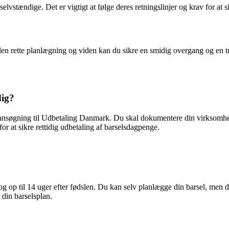
vstændige. Det er vigtigt at følge deres retningslinjer og krav for at si
n rette planlægning og viden kan du sikre en smidig overgang og en try
dig?
ansøgning til Udbetaling Danmark. Du skal dokumentere din virksomhe
or at sikre rettidig udbetaling af barselsdagpenge.
 og op til 14 uger efter fødslen. Du kan selv planlægge din barsel, men de
din barselsplan.