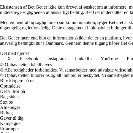
Eksistensen af Bet Get er ikke kun drevet af ønsket om at informere, me
understrege vigtigheden af ansvarligt betting. Bet Get understøtter en ku
Med en neutral og saglig tone i sin kommunikation, søger Bet Get at skab
tilgængelig og letforståelig. Dette engagement i inklusivitet bidrager ti
Bet Get er mere end blot en informationskilde; det er en platform, hvor 
ansvarlig bettingkultur i Danmark. Gennem denne tilgang håber Bet Get a
Del med hjertet
X
Facebook
Instagram
LinkedIn
YouTube
Pin
© Ophavsretten håndhæves.
© Alle rettigheder forbeholdes. Vi samarbejder med udvalgte virksomhed
© Ophavsretten tilhører os og alt indhold er beskyttet. Vi samarbejder 
Bliv klogere på os
Oprindelse
Det vi tror på
Bag siden
Støt os
Afdelinger
Bidrag
Gaver til dig
Kampagner
Erfaringer