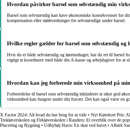
Hvordan påvirker barsel som selvstændig min vir
Barsel som selvstændig kan have økonomiske konsekvenser for din 
kompensation eller støtteordninger for selvstændige under barsel.
Hvilke regler gælder for barsel som selvstændig og
Hvis du er både selvstændig og lønmodtager, har du ret til barsel 
vigtigt at koordinere med både din A-kasse og arbejdsgiver for at si
Hvordan kan jeg forberede min virksomhed på min 
Forberedelse til barsel som selvstændig inkluderer at sikre god øko
virksomhed kan fungere under din fravær. Det kan også være en go
X Factor 2024: Alt hvad du har brug for at vide
•
Nyt Kørekort Pris: A
Trekløverskolen og Firkløverskolen i Randers: Et overblik over de pop
Placering og Bygning
•
Udbyhøj Havn: En skat ved havet
•
Albæk San