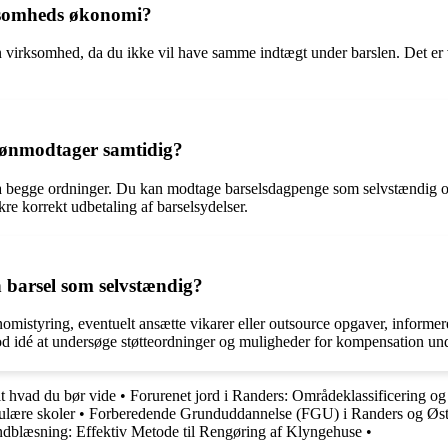
ksomheds økonomi?
virksomhed, da du ikke vil have samme indtægt under barslen. Det er 
 lønmodtager samtidig?
fra begge ordninger. Du kan modtage barselsdagpenge som selvstændig og
kre korrekt udbetaling af barselsydelser.
barsel som selvstændig?
nomistyring, eventuelt ansætte vikarer eller outsource opgaver, informe
d idé at undersøge støtteordninger og muligheder for kompensation und
lt hvad du bør vide
•
Forurenet jord i Randers: Områdeklassificering o
ulære skoler
•
Forberedende Grunduddannelse (FGU) i Randers og Øst
dblæsning: Effektiv Metode til Rengøring af Klyngehuse
•