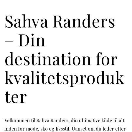
Sahva Randers
– Din
destination for
kvalitetsproduk
ter
Velkommen til Sahva Randers, din ultimative kilde til alt
inden for mode, sko og livsstil. Uanset om du leder efter