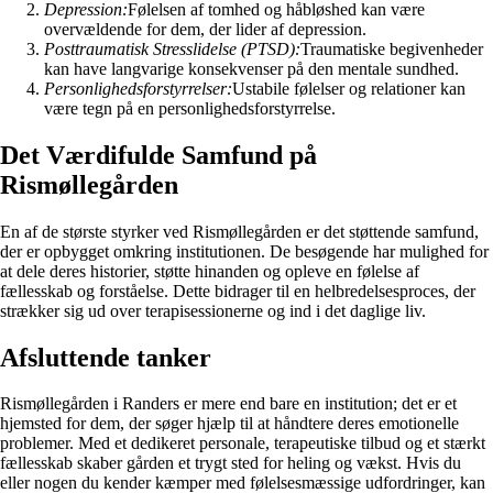
Depression:
Følelsen af tomhed og håbløshed kan være
overvældende for dem, der lider af depression.
Posttraumatisk Stresslidelse (PTSD):
Traumatiske begivenheder
kan have langvarige konsekvenser på den mentale sundhed.
Personlighedsforstyrrelser:
Ustabile følelser og relationer kan
være tegn på en personlighedsforstyrrelse.
Det Værdifulde Samfund på
Rismøllegården
En af de største styrker ved Rismøllegården er det støttende samfund,
der er opbygget omkring institutionen. De besøgende har mulighed for
at dele deres historier, støtte hinanden og opleve en følelse af
fællesskab og forståelse. Dette bidrager til en helbredelsesproces, der
strækker sig ud over terapisessionerne og ind i det daglige liv.
Afsluttende tanker
Rismøllegården i Randers er mere end bare en institution; det er et
hjemsted for dem, der søger hjælp til at håndtere deres emotionelle
problemer. Med et dedikeret personale, terapeutiske tilbud og et stærkt
fællesskab skaber gården et trygt sted for heling og vækst. Hvis du
eller nogen du kender kæmper med følelsesmæssige udfordringer, kan