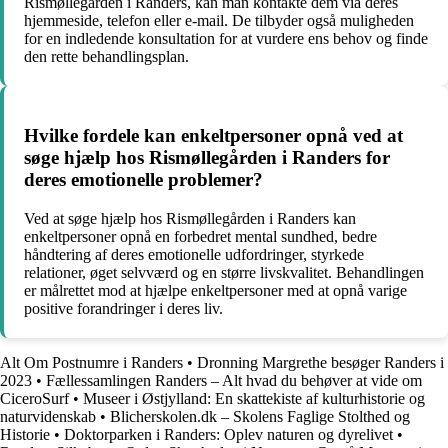
Rismøllegården i Randers, kan man kontakte dem via deres
hjemmeside, telefon eller e-mail. De tilbyder også muligheden
for en indledende konsultation for at vurdere ens behov og finde
den rette behandlingsplan.
Hvilke fordele kan enkeltpersoner opnå ved at
søge hjælp hos Rismøllegården i Randers for
deres emotionelle problemer?
Ved at søge hjælp hos Rismøllegården i Randers kan
enkeltpersoner opnå en forbedret mental sundhed, bedre
håndtering af deres emotionelle udfordringer, styrkede
relationer, øget selvværd og en større livskvalitet. Behandlingen
er målrettet mod at hjælpe enkeltpersoner med at opnå varige
positive forandringer i deres liv.
Alt Om Postnumre i Randers
•
Dronning Margrethe besøger Randers i
2023
•
Fællessamlingen Randers – Alt hvad du behøver at vide om
CiceroSurf
•
Museer i Østjylland: En skattekiste af kulturhistorie og
naturvidenskab
•
Blicherskolen.dk – Skolens Faglige Stolthed og
Historie
•
Doktorparken i Randers: Oplev naturen og dyrelivet
•