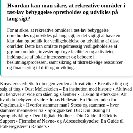
Hvordan kan man sikre, at rekreative områder i
tæt-lav bebyggelse opretholdes og udvikles på
lang sigt?
For at sikre, at rekreative områder i tæt-lav bebyggelse
opretholdes og udvikles på lang sigt, er det vigtigt at have en
klar plan og politik for vedligeholdelse og udvikling af disse
områder. Dette kan omfatte regelmæssig vedligeholdelse af
grønne områder, investering i nye faciliteter og aktiviteter,
inddragelse af lokale interessenter og beboere i
beslutningsprocessen, samt sikring af tilstrækkelige ressourcer
og finansiering til drift og udvikling.
Kreaværksted: Skab din egen verden af kreativitet
•
Kreative ting og
salg af ting
•
Oust Mølleskolen – En institution med historie
•
Alt hvad
du behøver at vide om slåen og slåenbær
•
Tilskud til efterskole: Alt
hvad du behøver at vide
•
Jonas Hellesøe: En Pioner inden for
Orgelmusik
•
Hvorfor stammer man? Stress og stammen – hvor
stammer mennesker fra
•
Sprogpakken DK: Din løsning til
sprogudvikling
•
Den Digitale Hotline – Din Guide til Effektiv
Support
•
Fjernelse af Navne- og Adressebeskyttelse: En Guide til
Folkeregisteret i Randers
•