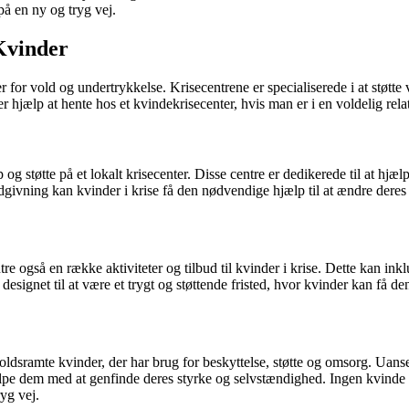
på en ny og tryg vej.
Kvinder
ver for vold og undertrykkelse. Krisecentrene er specialiserede i at st
er hjælp at hente hos et kvindekrisecenter, hvis man er i en voldelig rela
 og støtte på et lokalt krisecenter. Disse centre er dedikerede til at hj
ivning kan kvinder i krise få den nødvendige hjælp til at ændre deres li
e også en række aktiviteter og tilbud til kvinder i krise. Dette kan ink
designet til at være et trygt og støttende fristed, hvor kvinder kan få de
 voldsramte kvinder, der har brug for beskyttelse, støtte og omsorg. Uanse
ælpe dem med at genfinde deres styrke og selvstændighed. Ingen kvinde ska
ryg vej.