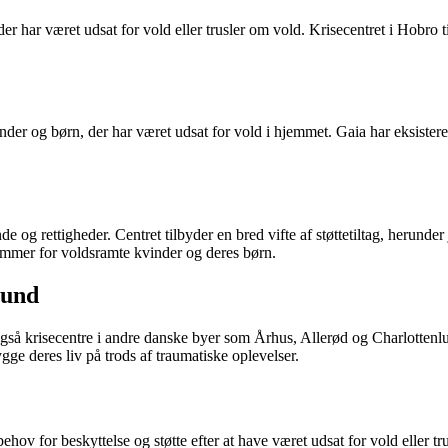
der har været udsat for vold eller trusler om vold. Krisecentret i Hobro
vinder og børn, der har været udsat for vold i hjemmet. Gaia har eksister
de og rettigheder. Centret tilbyder en bred vifte af støttetiltag, herunde
 rammer for voldsramte kvinder og deres børn.
lund
så krisecentre i andre danske byer som Århus, Allerød og Charlottenlun
e deres liv på trods af traumatiske oplevelser.
ehov for beskyttelse og støtte efter at have været udsat for vold eller tr