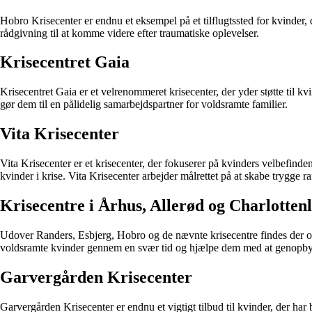
Hobro Krisecenter er endnu et eksempel på et tilflugtssted for kvinder, 
rådgivning til at komme videre efter traumatiske oplevelser.
Krisecentret Gaia
Krisecentret Gaia er et velrenommeret krisecenter, der yder støtte til k
gør dem til en pålidelig samarbejdspartner for voldsramte familier.
Vita Krisecenter
Vita Krisecenter er et krisecenter, der fokuserer på kvinders velbefinden
kvinder i krise. Vita Krisecenter arbejder målrettet på at skabe trygge
Krisecentre i Århus, Allerød og Charlotten
Udover Randers, Esbjerg, Hobro og de nævnte krisecentre findes der og
voldsramte kvinder gennem en svær tid og hjælpe dem med at genopbygg
Garvergården Krisecenter
Garvergården Krisecenter er endnu et vigtigt tilbud til kvinder, der har b