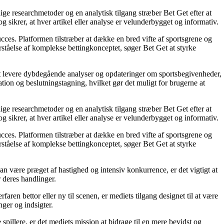
ige researchmetoder og en analytisk tilgang stræber Bet Get efter at
g sikrer, at hver artikel eller analyse er velunderbygget og informativ.
succes. Platformen tilstræber at dække en bred vifte af sportsgrene og
orståelse af komplekse bettingkonceptet, søger Bet Get at styrke
å at levere dybdegående analyser og opdateringer om sportsbegivenheder,
tion og beslutningstagning, hvilket gør det muligt for brugerne at
ige researchmetoder og en analytisk tilgang stræber Bet Get efter at
g sikrer, at hver artikel eller analyse er velunderbygget og informativ.
succes. Platformen tilstræber at dække en bred vifte af sportsgrene og
orståelse af komplekse bettingkonceptet, søger Bet Get at styrke
an være præget af hastighed og intensiv konkurrence, er det vigtigt at
r deres handlinger.
ren bettor eller ny til scenen, er mediets tilgang designet til at være
nger og indsigter.
pillere, er det mediets mission at bidrage til en mere bevidst og