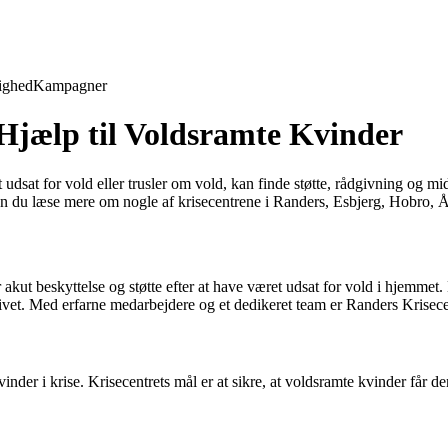
ighed
Kampagner
 Hjælp til Voldsramte Kvinder
et udsat for vold eller trusler om vold, kan finde støtte, rådgivning og m
kan du læse mere om nogle af krisecentrene i Randers, Esbjerg, Hobro, 
 akut beskyttelse og støtte efter at have været udsat for vold i hjemmet. 
livet. Med erfarne medarbejdere og et dedikeret team er Randers Krisecen
 kvinder i krise. Krisecentrets mål er at sikre, at voldsramte kvinder får 