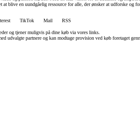
t blive en uundgåelig ressource for alle, der ønsker at udforske og for
terest
TikTok
Mail
RSS
er og tjener muligvis på dine køb via vores links.
med udvalgte partnere og kan modtage provision ved køb foretaget gennem