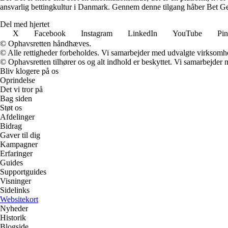
ansvarlig bettingkultur i Danmark. Gennem denne tilgang håber Bet Get a
Del med hjertet
X
Facebook
Instagram
LinkedIn
YouTube
Pin
© Ophavsretten håndhæves.
© Alle rettigheder forbeholdes. Vi samarbejder med udvalgte virksomhed
© Ophavsretten tilhører os og alt indhold er beskyttet. Vi samarbejder 
Bliv klogere på os
Oprindelse
Det vi tror på
Bag siden
Støt os
Afdelinger
Bidrag
Gaver til dig
Kampagner
Erfaringer
Guides
Supportguides
Visninger
Sidelinks
Websitekort
Nyheder
Historik
Blogside