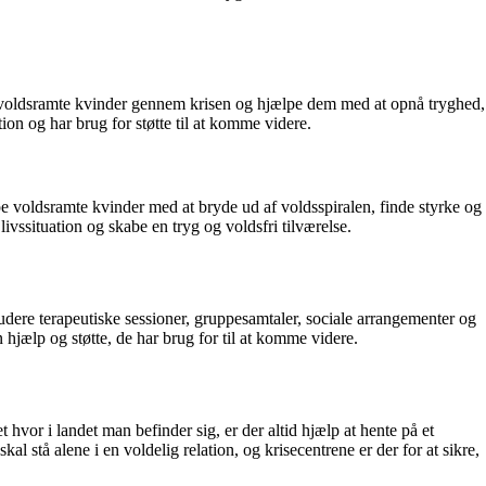
øtte voldsramte kvinder gennem krisen og hjælpe dem med at opnå tryghed,
tion og har brug for støtte til at komme videre.
ælpe voldsramte kvinder med at bryde ud af voldsspiralen, finde styrke og
vssituation og skabe en tryg og voldsfri tilværelse.
ludere terapeutiske sessioner, gruppesamtaler, sociale arrangementer og
n hjælp og støtte, de har brug for til at komme videre.
t hvor i landet man befinder sig, er der altid hjælp at hente på et
l stå alene i en voldelig relation, og krisecentrene er der for at sikre,