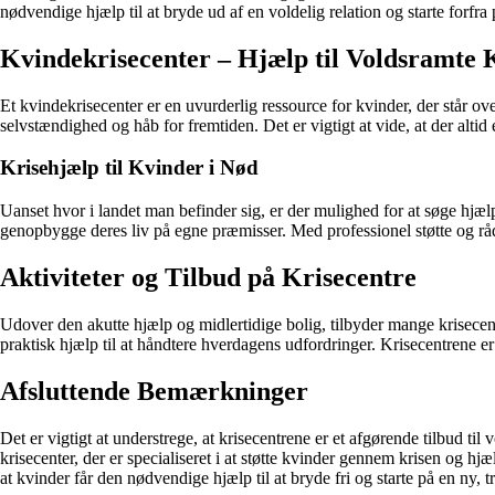
nødvendige hjælp til at bryde ud af en voldelig relation og starte forfra 
Kvindekrisecenter – Hjælp til Voldsramte 
Et kvindekrisecenter er en uvurderlig ressource for kvinder, der står o
selvstændighed og håb for fremtiden. Det er vigtigt at vide, at der altid 
Krisehjælp til Kvinder i Nød
Uanset hvor i landet man befinder sig, er der mulighed for at søge hjælp
genopbygge deres liv på egne præmisser. Med professionel støtte og rådg
Aktiviteter og Tilbud på Krisecentre
Udover den akutte hjælp og midlertidige bolig, tilbyder mange krisecentr
praktisk hjælp til at håndtere hverdagens udfordringer. Krisecentrene er 
Afsluttende Bemærkninger
Det er vigtigt at understrege, at krisecentrene er et afgørende tilbud til
krisecenter, der er specialiseret i at støtte kvinder gennem krisen og hj
at kvinder får den nødvendige hjælp til at bryde fri og starte på en ny, t