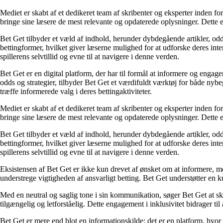
Mediet er skabt af et dedikeret team af skribenter og eksperter inden fo
bringe sine læsere de mest relevante og opdaterede oplysninger. Dette en
Bet Get tilbyder et væld af indhold, herunder dybdegående artikler, odds
bettingformer, hvilket giver læserne mulighed for at udforske deres inte
spillerens selvtillid og evne til at navigere i denne verden.
Bet Get er en digital platform, der har til formål at informere og eng
odds og strategier, tilbyder Bet Get et værdifuldt værktøj for både nyb
træffe informerede valg i deres bettingaktiviteter.
Mediet er skabt af et dedikeret team af skribenter og eksperter inden fo
bringe sine læsere de mest relevante og opdaterede oplysninger. Dette en
Bet Get tilbyder et væld af indhold, herunder dybdegående artikler, odds
bettingformer, hvilket giver læserne mulighed for at udforske deres inte
spillerens selvtillid og evne til at navigere i denne verden.
Eksistensen af Bet Get er ikke kun drevet af ønsket om at informere, me
understrege vigtigheden af ansvarligt betting. Bet Get understøtter en ku
Med en neutral og saglig tone i sin kommunikation, søger Bet Get at skab
tilgængelig og letforståelig. Dette engagement i inklusivitet bidrager ti
Bet Get er mere end blot en informationskilde; det er en platform, hvor 