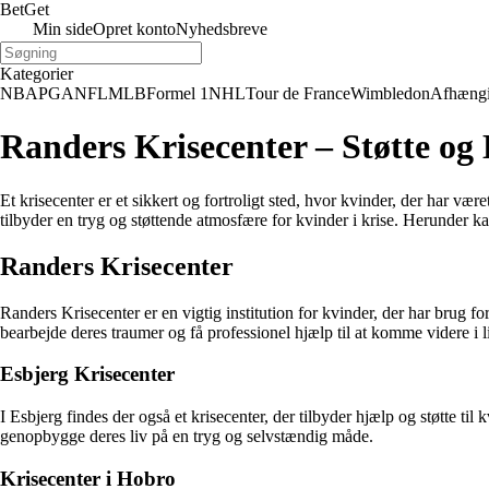
Bet
Get
Min side
Opret konto
Nyhedsbreve
Kategorier
NBA
PGA
NFL
MLB
Formel 1
NHL
Tour de France
Wimbledon
Afhæng
Randers Krisecenter – Støtte og
Et krisecenter er et sikkert og fortroligt sted, hvor kvinder, der har vær
tilbyder en tryg og støttende atmosfære for kvinder i krise. Herunder 
Randers Krisecenter
Randers Krisecenter er en vigtig institution for kvinder, der har brug for
bearbejde deres traumer og få professionel hjælp til at komme videre i 
Esbjerg Krisecenter
I Esbjerg findes der også et krisecenter, der tilbyder hjælp og støtte til
genopbygge deres liv på en tryg og selvstændig måde.
Krisecenter i Hobro