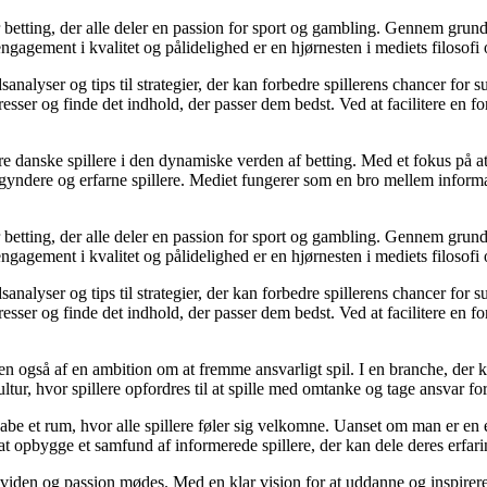
r betting, der alle deler en passion for sport og gambling. Gennem grund
gagement i kvalitet og pålidelighed er en hjørnesten i mediets filosofi o
analyser og tips til strategier, der kan forbedre spillerens chancer for 
resser og finde det indhold, der passer dem bedst. Ved at facilitere en f
agere danske spillere i den dynamiske verden af betting. Med et fokus p
egyndere og erfarne spillere. Mediet fungerer som en bro mellem informa
r betting, der alle deler en passion for sport og gambling. Gennem grund
gagement i kvalitet og pålidelighed er en hjørnesten i mediets filosofi o
analyser og tips til strategier, der kan forbedre spillerens chancer for 
resser og finde det indhold, der passer dem bedst. Ved at facilitere en f
n også af en ambition om at fremme ansvarligt spil. I en branche, der k
ltur, hvor spillere opfordres til at spille med omtanke og tage ansvar fo
e et rum, hvor alle spillere føler sig velkomne. Uanset om man er en erfa
l at opbygge et samfund af informerede spillere, der kan dele deres erfari
viden og passion mødes. Med en klar vision for at uddanne og inspirere s