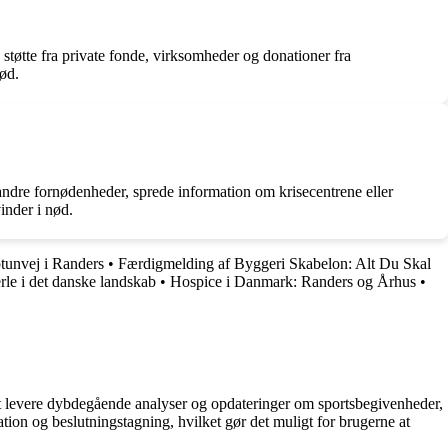
støtte fra private fonde, virksomheder og donationer fra
nød.
r andre fornødenheder, sprede information om krisecentrene eller
inder i nød.
tunvej i Randers
•
Færdigmelding af Byggeri Skabelon: Alt Du Skal
erle i det danske landskab
•
Hospice i Danmark: Randers og Århus
•
å at levere dybdegående analyser og opdateringer om sportsbegivenheder,
tion og beslutningstagning, hvilket gør det muligt for brugerne at