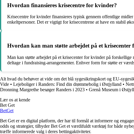
Hvordan finansieres krisecentre for kvinder?
Krisecentre for kvinder finansieres typisk gennem offentlige midler
enkeltpersoner. Det er vigtigt for krisecentrene at have en stabil øk
Hvordan kan man støtte arbejdet på et krisecenter 
Man kan støtte arbejdet på et krisecenter for kvinder på forskellige
deltage i fundraising-arrangementer. Enhver form for støtte er værdsa
Alt hvad du behøver at vide om det blå sygesikringskort og EU-sygesi
Vide
•
Lejeboliger i Randers: Find din drømmebolig i Østjylland
•
Nett
Dronning Margrethe besøger Randers i 2023
•
Grenå Museum i Østjyl
Lær os at kende
Bet Get
Bet
Get
Bet Get er en digital platform, der har til formål at informere og eng
odds og strategier, tilbyder Bet Get et værdifuldt værktøj for både nyb
træffe informerede valg i deres bettingaktiviteter.