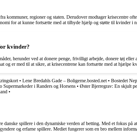
 fra kommuner, regioner og staten. Derudover modtager krisecentre ofte 
onomi for at kunne fortsætte med at tilbyde hjælp og støtte til kvinder i 
for kvinder?
 måder, herunder ved at donere penge, frivilligt arbejde, donere tøj elle
t og er med til at sikre, at krisecentrene kan fortsætte med at hjælpe kv
kringskort
•
Lene Bredahls Gade – Boligerne.bosted.net
•
Bostedet Nep
o Supermarkeder i Randers og Horsens
•
Øster Bjerregrav: En skjult p
land
•
agere danske spillere i den dynamiske verden af betting. Med et fokus p
egyndere og erfarne spillere. Mediet fungerer som en bro mellem informa