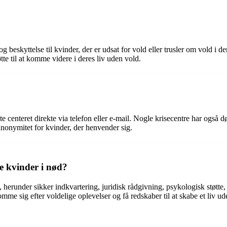
e og beskyttelse til kvinder, der er udsat for vold eller trusler om vold i
tte til at komme videre i deres liv uden vold.
kte centeret direkte via telefon eller e-mail. Nogle krisecentre har også
g anonymitet for kvinder, der henvender sig.
re kvinder i nød?
nød, herunder sikker indkvartering, juridisk rådgivning, psykologisk støt
mme sig efter voldelige oplevelser og få redskaber til at skabe et liv ud