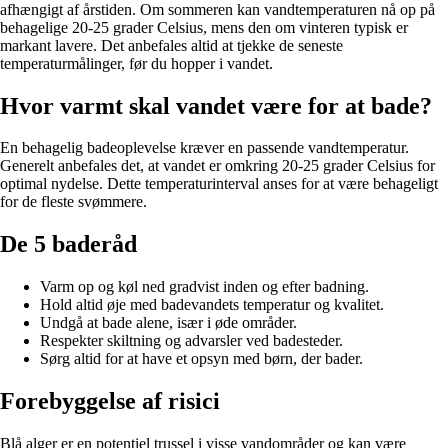
afhængigt af årstiden. Om sommeren kan vandtemperaturen nå op på
behagelige 20-25 grader Celsius, mens den om vinteren typisk er
markant lavere. Det anbefales altid at tjekke de seneste
temperaturmålinger, før du hopper i vandet.
Hvor varmt skal vandet være for at bade?
En behagelig badeoplevelse kræver en passende vandtemperatur.
Generelt anbefales det, at vandet er omkring 20-25 grader Celsius for
optimal nydelse. Dette temperaturinterval anses for at være behageligt
for de fleste svømmere.
De 5 baderåd
Varm op og køl ned gradvist inden og efter badning.
Hold altid øje med badevandets temperatur og kvalitet.
Undgå at bade alene, især i øde områder.
Respekter skiltning og advarsler ved badesteder.
Sørg altid for at have et opsyn med børn, der bader.
Forebyggelse af risici
Blå alger er en potentiel trussel i visse vandområder og kan være