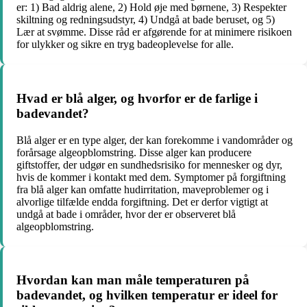
er: 1) Bad aldrig alene, 2) Hold øje med børnene, 3) Respekter
skiltning og redningsudstyr, 4) Undgå at bade beruset, og 5)
Lær at svømme. Disse råd er afgørende for at minimere risikoen
for ulykker og sikre en tryg badeoplevelse for alle.
Hvad er blå alger, og hvorfor er de farlige i
badevandet?
Blå alger er en type alger, der kan forekomme i vandområder og
forårsage algeopblomstring. Disse alger kan producere
giftstoffer, der udgør en sundhedsrisiko for mennesker og dyr,
hvis de kommer i kontakt med dem. Symptomer på forgiftning
fra blå alger kan omfatte hudirritation, maveproblemer og i
alvorlige tilfælde endda forgiftning. Det er derfor vigtigt at
undgå at bade i områder, hvor der er observeret blå
algeopblomstring.
Hvordan kan man måle temperaturen på
badevandet, og hvilken temperatur er ideel for