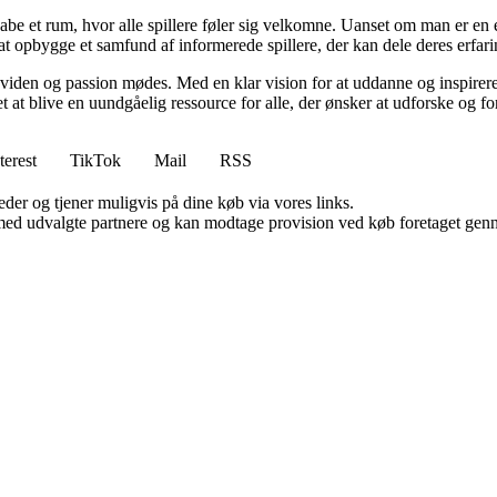
e et rum, hvor alle spillere føler sig velkomne. Uanset om man er en erfa
l at opbygge et samfund af informerede spillere, der kan dele deres erfari
viden og passion mødes. Med en klar vision for at uddanne og inspirere s
t blive en uundgåelig ressource for alle, der ønsker at udforske og for
terest
TikTok
Mail
RSS
er og tjener muligvis på dine køb via vores links.
med udvalgte partnere og kan modtage provision ved køb foretaget gennem