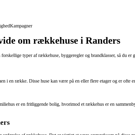
ighed
Kampagner
vide om rækkehuse i Randers
skellige typer af rækkehuse, byggeregler og brandklasser, så du er godt 
n i en række. Disse huse kan være på en eller flere etager og er ofte en
nfamiliehus er en fritliggende bolig, hvorimod et rækkehus er en samm
ers