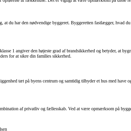
 opførelse af rækkehuse. Det er vigtigt at være opmærksom på disse regle
ig, at du har den nødvendige byggeret. Byggeretten fastlægger, hvad du 
klasse 1 angiver den højeste grad af brandsikkerhed og betyder, at bygn
ers for at sikre din families sikkerhed.
liggenhed tæt på byens centrum og samtidig tilbyder et hus med have o
ombination af privatliv og fællesskab. Ved at være opmærksom på bygger
lsen