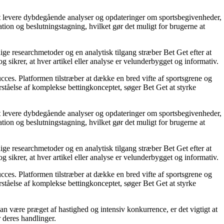
å at levere dybdegående analyser og opdateringer om sportsbegivenheder,
tion og beslutningstagning, hvilket gør det muligt for brugerne at
ige researchmetoder og en analytisk tilgang stræber Bet Get efter at
g sikrer, at hver artikel eller analyse er velunderbygget og informativ.
succes. Platformen tilstræber at dække en bred vifte af sportsgrene og
orståelse af komplekse bettingkonceptet, søger Bet Get at styrke
å at levere dybdegående analyser og opdateringer om sportsbegivenheder,
tion og beslutningstagning, hvilket gør det muligt for brugerne at
ige researchmetoder og en analytisk tilgang stræber Bet Get efter at
g sikrer, at hver artikel eller analyse er velunderbygget og informativ.
succes. Platformen tilstræber at dække en bred vifte af sportsgrene og
orståelse af komplekse bettingkonceptet, søger Bet Get at styrke
an være præget af hastighed og intensiv konkurrence, er det vigtigt at
r deres handlinger.