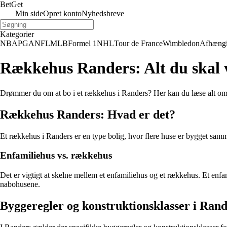
Bet
Get
Min side
Opret konto
Nyhedsbreve
Kategorier
NBA
PGA
NFL
MLB
Formel 1
NHL
Tour de France
Wimbledon
Afhæng
Rækkehus Randers: Alt du skal 
Drømmer du om at bo i et rækkehus i Randers? Her kan du læse alt om for
Rækkehus Randers: Hvad er det?
Et rækkehus i Randers er en type bolig, hvor flere huse er bygget samme
Enfamiliehus vs. rækkehus
Det er vigtigt at skelne mellem et enfamiliehus og et rækkehus. Et e
nabohusene.
Byggeregler og konstruktionsklasser i Rand