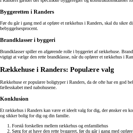
I Randers gælder der specifikke byggeregler og konstruktionsklasser for
Byggeretten i Randers
Før du går i gang med at opføre et rækkehus i Randers, skal du sikre d
bebyggelsesprocent.
Brandklasser i byggeri
Brandklasser spiller en afgørende rolle i byggeriet af rækkehuse. Brand
vigtigt at vælge den rette brandklasse, når du opfører et rækkehus i Rand
Rækkehuse i Randers: Populære valg
Rækkehuse er populære boligtyper i Randers, da de ofte har en god be
fællesskabet med nabohusene.
Konklusion
Et rækkehus i Randers kan være et ideelt valg for dig, der ønsker en k
og sikker bolig for dig og din familie.
Forstå forskellen mellem rækkehus og enfamiliehus
Sørg for at have den rette byggeret, før du går i gang med opføre