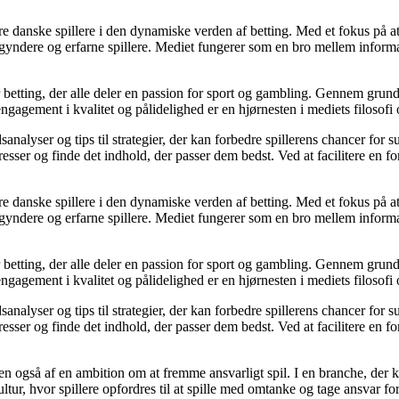
agere danske spillere i den dynamiske verden af betting. Med et fokus p
egyndere og erfarne spillere. Mediet fungerer som en bro mellem informa
r betting, der alle deler en passion for sport og gambling. Gennem grund
gagement i kvalitet og pålidelighed er en hjørnesten i mediets filosofi o
analyser og tips til strategier, der kan forbedre spillerens chancer for 
resser og finde det indhold, der passer dem bedst. Ved at facilitere en f
agere danske spillere i den dynamiske verden af betting. Med et fokus p
egyndere og erfarne spillere. Mediet fungerer som en bro mellem informa
r betting, der alle deler en passion for sport og gambling. Gennem grund
gagement i kvalitet og pålidelighed er en hjørnesten i mediets filosofi o
analyser og tips til strategier, der kan forbedre spillerens chancer for 
resser og finde det indhold, der passer dem bedst. Ved at facilitere en f
n også af en ambition om at fremme ansvarligt spil. I en branche, der k
ltur, hvor spillere opfordres til at spille med omtanke og tage ansvar fo