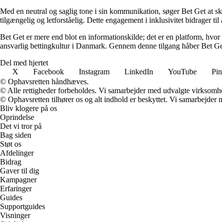
Med en neutral og saglig tone i sin kommunikation, søger Bet Get at skab
tilgængelig og letforståelig. Dette engagement i inklusivitet bidrager ti
Bet Get er mere end blot en informationskilde; det er en platform, hvor 
ansvarlig bettingkultur i Danmark. Gennem denne tilgang håber Bet Get a
Del med hjertet
X
Facebook
Instagram
LinkedIn
YouTube
Pin
© Ophavsretten håndhæves.
© Alle rettigheder forbeholdes. Vi samarbejder med udvalgte virksomhed
© Ophavsretten tilhører os og alt indhold er beskyttet. Vi samarbejder 
Bliv klogere på os
Oprindelse
Det vi tror på
Bag siden
Støt os
Afdelinger
Bidrag
Gaver til dig
Kampagner
Erfaringer
Guides
Supportguides
Visninger