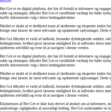
Bet
Get
Bet Get er en digital platform, der har til formål at informere og eng
odds og strategier, tilbyder Bet Get et værdifuldt værktøj for både nyb
træffe informerede valg i deres bettingaktiviteter.
Mediet er skabt af et dedikeret team af skribenter og eksperter inden fo
bringe sine læsere de mest relevante og opdaterede oplysninger. Dette en
Bet Get tilbyder et væld af indhold, herunder dybdegående artikler, odds
bettingformer, hvilket giver læserne mulighed for at udforske deres inte
spillerens selvtillid og evne til at navigere i denne verden.
Bet Get er en digital platform, der har til formål at informere og eng
odds og strategier, tilbyder Bet Get et værdifuldt værktøj for både nyb
træffe informerede valg i deres bettingaktiviteter.
Mediet er skabt af et dedikeret team af skribenter og eksperter inden fo
bringe sine læsere de mest relevante og opdaterede oplysninger. Dette en
Bet Get tilbyder et væld af indhold, herunder dybdegående artikler, odds
bettingformer, hvilket giver læserne mulighed for at udforske deres inte
spillerens selvtillid og evne til at navigere i denne verden.
Eksistensen af Bet Get er ikke kun drevet af ønsket om at informere, me
understrege vigtigheden af ansvarligt betting. Bet Get understøtter en ku