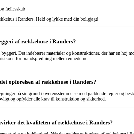
og fællesskab
rækkehus i Randers. Held og lykke med din boligjagt!
byggeri af rækkehuse i Randers?
i byggeri. Det indebærer materialer og konstruktioner, der har en høj mo
 risikoen for brandspredning mellem enhederne.
det opførelsen af rækkehuse i Randers?
re bygninger på sin grund i overensstemmelse med gældende regler og bes
ovligt og opfylder alle krav til konstruktion og sikkerhed.
virker det kvaliteten af rækkehuse i Randers?
nens styrke og holdbarhed. Når det gælder opførelsen af rækkehuse i Ra