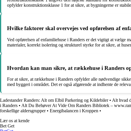
opfylder konstruktionsklasse 1 for at sikre, at bygningerne er stabil
Hvilke faktorer skal overvejes ved opførelsen af en
Ved opførelsen af enfamiliehuse i Randers er det vigtigt at vælge ma
materialer, korrekt isolering og strukturel styrke for at sikre, at hu
Hvordan kan man sikre, at rækkehuse i Randers op
For at sikre, at rækkehuse i Randers opfylder alle nødvendige sikker
med byggeri i området. Det er også afgørende at indhente de relevante
Ladestander Randers: Alt om Elbil Parkering og Kildebiler
•
Alt hvad 
i Randers
•
Alt Du Behøver At Vide Om Randers Bibliotek – www.ran
forskellige aldersgrupper
•
Energibalancen i Kroppen
•
Lær os at kende
Bet Get