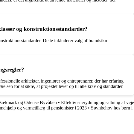
dklasser og konstruktionsstandarder?
onstruktionsstandarder. Dette inkluderer valg af brandsikre
ngsregler?
ssionelle arkitekter, ingeniører og entreprenører, der har erfaring
lsen for at sikre, at projektet lever op til alle krav og standarder.
Bækmark og Odense Byvåben
•
Effektiv snerydning og saltning af veje
mehjælp og varmetillæg til pensionister i 2023
•
Søvnbehov hos børn i