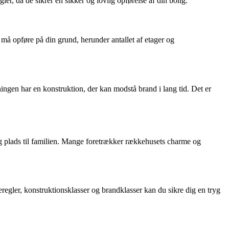
r, da de sikrer en sikker og lovlig opførelse af din bolig.
må opføre på din grund, herunder antallet af etager og
ingen har en konstruktion, der kan modstå brand i lang tid. Det er
g plads til familien. Mange foretrækker rækkehusets charme og
egler, konstruktionsklasser og brandklasser kan du sikre dig en tryg