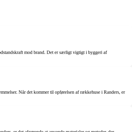
dstandskraft mod brand. Det er særligt vigtigt i byggeri af
temmelser. Når det kommer til opførelsen af rækkehuse i Randers, er
nders, er det afgørende at anvende materialer og metoder, der