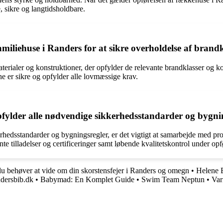
e, sikre og langtidsholdbare.
familiehuse i Randers for at sikre overholdelse af bran
terialer og konstruktioner, der opfylder de relevante brandklasser og k
sene er sikre og opfylder alle lovmæssige krav.
fylder alle nødvendige sikkerhedsstandarder og bygni
hedsstandarder og bygningsregler, er det vigtigt at samarbejde med profe
 tilladelser og certificeringer samt løbende kvalitetskontrol under opføre
du behøver at vide om din skorstensfejer i Randers og omegn
•
Helene 
dersbib.dk
•
Babymad: En Komplet Guide
•
Swim Team Neptun
•
Var