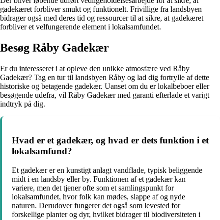
Der bliver løbende udført vedligeholdelsesarbejde for at sikre, at
gadekæret forbliver smukt og funktionelt. Frivillige fra landsbyen
bidrager også med deres tid og ressourcer til at sikre, at gadekæret
forbliver et velfungerende element i lokalsamfundet.
Besøg Råby Gadekær
Er du interesseret i at opleve den unikke atmosfære ved Råby
Gadekær? Tag en tur til landsbyen Råby og lad dig fortrylle af dette
historiske og betagende gadekær. Uanset om du er lokalbeboer eller
besøgende udefra, vil Råby Gadekær med garanti efterlade et varigt
indtryk på dig.
Hvad er et gadekær, og hvad er dets funktion i et
lokalsamfund?
Et gadekær er en kunstigt anlagt vandflade, typisk beliggende
midt i en landsby eller by. Funktionen af et gadekær kan
variere, men det tjener ofte som et samlingspunkt for
lokalsamfundet, hvor folk kan mødes, slappe af og nyde
naturen. Derudover fungerer det også som levested for
forskellige planter og dyr, hvilket bidrager til biodiversiteten i