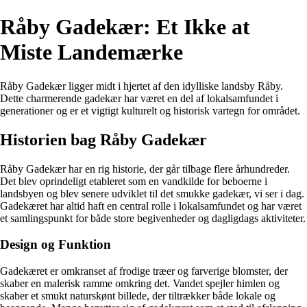
Råby Gadekær: Et Ikke at
Miste Landemærke
Råby Gadekær ligger midt i hjertet af den idylliske landsby Råby.
Dette charmerende gadekær har været en del af lokalsamfundet i
generationer og er et vigtigt kulturelt og historisk vartegn for området.
Historien bag Råby Gadekær
Råby Gadekær har en rig historie, der går tilbage flere århundreder.
Det blev oprindeligt etableret som en vandkilde for beboerne i
landsbyen og blev senere udviklet til det smukke gadekær, vi ser i dag.
Gadekæret har altid haft en central rolle i lokalsamfundet og har været
et samlingspunkt for både store begivenheder og dagligdags aktiviteter.
Design og Funktion
Gadekæret er omkranset af frodige træer og farverige blomster, der
skaber en malerisk ramme omkring det. Vandet spejler himlen og
skaber et smukt naturskønt billede, der tiltrækker både lokale og