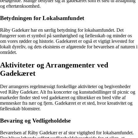
besøgende. Mange benytter sig af gadekæret som et sted til afslapning
og eftertænksomhed.
Betydningen for Lokalsamfundet
Råby Gadekær har en særlig betydning for lokalsamfundet. Det
fungerer som et symbol på samhørighed og fællesskab og minder os
om vores rødder og historie. Gadekæret er også et vigtigt levested for
lokalt dyreliv, og dets eksistens er afgørende for bevarelsen af naturen i
området.
Aktiviteter og Arrangementer ved
Gadekæret
Der arrangeres regelmæssigt forskellige aktiviteter og begivenheder
ved Råby Gadekær. Alt fra koncerter og kunstudstillinger til picnic og
markeder finder sted ved gadekæret og tiltrækker en bred vifte af
mennesker fra nær og fjern. Gadekæret er et sted, hvor kreativitet og
fællesskab blomstrer.
Bevaring og Vedligeholdelse
Bevarelsen af Råby Gadekær er af stor vigtighed for lokalsamfundet.