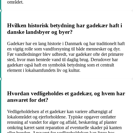
området.
Hvilken historisk betydning har gadekær haft i
danske landsbyer og byer?
Gadekær har en lang historie i Danmark og har traditionelt haft
en vigtig rolle som vandforsyning til både mennesker og dyr.
Før vandledninger blev udbredt, var gadekær ofte det primære
sted, hvor man hentede vand til daglig brug. Derudover har
gadekær også haft en symbolsk betydning som et centralt
element i lokalsamfundets liv og kultur.
Hvordan vedligeholdes et gadekær, og hvem har
ansvaret for det?
Vedligeholdelsen af et gadekær kan variere afhængigt af
lokalområdet og ejerforholdene. Typiske opgaver omfatter
rensning af vandet for alger og affald, beskæring af planter
omkring kæret samt reparation af eventuelle skader på kanten
eller bunden. Ansvaret for vedligeholdelsen kan ligge hos