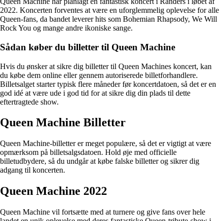
Queen Machine har planlagt en fantastisk koncert i Randers i løbet af
2022. Koncerten forventes at være en uforglemmelig oplevelse for alle
Queen-fans, da bandet leverer hits som Bohemian Rhapsody, We Will
Rock You og mange andre ikoniske sange.
Sådan køber du billetter til Queen Machine
Hvis du ønsker at sikre dig billetter til Queen Machines koncert, kan
du købe dem online eller gennem autoriserede billetforhandlere.
Billetsalget starter typisk flere måneder før koncertdatoen, så det er en
god idé at være ude i god tid for at sikre dig din plads til dette
eftertragtede show.
Queen Machine Billetter
Queen Machine-billetter er meget populære, så det er vigtigt at være
opmærksom på billetsalgsdatoen. Hold øje med officielle
billetudbydere, så du undgår at købe falske billetter og sikrer dig
adgang til koncerten.
Queen Machine 2022
Queen Machine vil fortsætte med at turnere og give fans over hele
landet en unik oplevelse med deres fantastiske Queen-tribute-show i