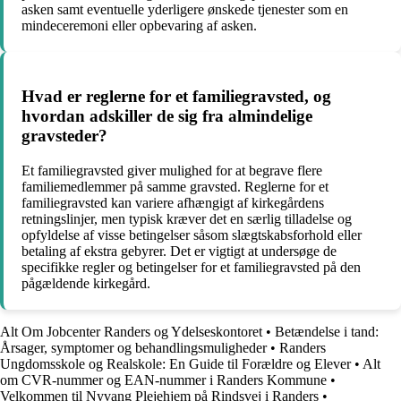
asken samt eventuelle yderligere ønskede tjenester som en
mindeceremoni eller opbevaring af asken.
Hvad er reglerne for et familiegravsted, og
hvordan adskiller de sig fra almindelige
gravsteder?
Et familiegravsted giver mulighed for at begrave flere
familiemedlemmer på samme gravsted. Reglerne for et
familiegravsted kan variere afhængigt af kirkegårdens
retningslinjer, men typisk kræver det en særlig tilladelse og
opfyldelse af visse betingelser såsom slægtskabsforhold eller
betaling af ekstra gebyrer. Det er vigtigt at undersøge de
specifikke regler og betingelser for et familiegravsted på den
pågældende kirkegård.
Alt Om Jobcenter Randers og Ydelseskontoret
•
Betændelse i tand:
Årsager, symptomer og behandlingsmuligheder
•
Randers
Ungdomsskole og Realskole: En Guide til Forældre og Elever
•
Alt
om CVR-nummer og EAN-nummer i Randers Kommune
•
Velkommen til Nyvang Plejehjem på Rindsvej i Randers
•