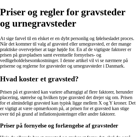
Priser og regler for gravsteder
og urnegravsteder
At sige farvel til en elsket er en dybt personlig og følelsesladet proces.
Når det kommer til valg af gravsted eller urnegravsted, er der mange
praktiske overvejelser at tage højde for. En af de vigtigste faktorer er
prisen på gravpladsen samt eventuelle fornyelses- og
vedligeholdelsesomkostninger. I denne artikel vil vi se nærmere på
priserne og reglerne for gravsteder og urnegravsteder i Danmark.
Hvad koster et gravsted?
Prisen på et gravsted kan variere afhængigt af flere faktorer, herunder
placering, størrelse og hvilken type gravsted det drejer sig om. Prisen
for et almindeligt gravsted kan typisk ligge mellem X og Y kroner. Det
er vigtigt at være opmærksom på, at prisen for et gravsted kan stige
over tid på grund af inflationsjusteringer eller andre faktorer.
Priser på fornyelse og forlængelse af gravsteder