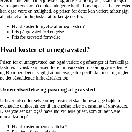
Hvis du allerede har et gravsted og ønsker at forny det, skal du også
være opmærksom på omkostningerne hertil. Forlængelse af et gravsted
kan også være en mulighed, og prisen for dette kan variere afhængigt
af antallet af år du ønsker at forlænge det for.
Hvad koster fornyelse af urnegravsted?
Pris på gravsted forlængelse
Pris for gravsted fornyelse
Hvad koster et urnegravsted?
Prisen for et urnegravsted kan også variere og afhænger af forskellige
faktorer. Typisk kan prisen for et urnegravsted i 10 år ligge mellem A
og B kroner. Det er vigtigt at undersøge de specifikke priser og regler
på det pågældende kirkegårdskontor.
Urnenedsættelse og pasning af gravsted
Udover prisen for selve urnegravstedet skal du også tage højde for
eventuelle omkostninger til urnenedsættelse og pasning af gravstedet.
Disse ydelser kan også have individuelle priser, som du bør være
opmærksom på.
Hvad koster urnenedsættelse?
Pasning af gravsted pris