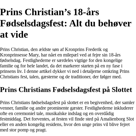
Prins Christian’s 18-års
Fødselsdagsfest: Alt du behøver
at vide
Prins Christian, den ældste søn af Kronprins Frederik og
Kronprinsesse Mary, har nået en milepæl ved at fejre sin 18-års
fødselsdag. Festlighederne er særdeles vigtige for den kongelige
familie og for hele landet, da det markerer starten på en ny fase i
prinsens liv. I denne artikel dykker vi ned i detaljerne omkring Prins
Christians fest, talen, gæsterne og de traditioner, der følger med.
Prins Christians Fødselsdagsfest på Slottet
Prins Christians fødselsdagsfest på slottet er en begivenhed, der samler
venner, familie og andre prominente gæster. Festlighederne inkluderer
ofte en ceremoniel tale, musikalske indslag og en overdådig
festmiddag. Det forventes, at festen vil finde sted på Amalienborg Slot
eller en anden kongelig residens, hvor den unge prins vil blive fejret
med stor pomp og pragt.