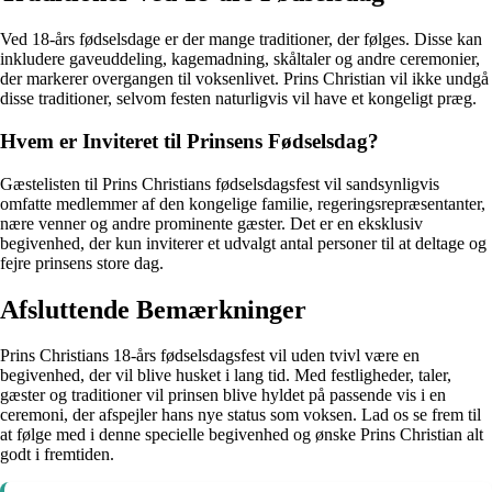
Ved 18-års fødselsdage er der mange traditioner, der følges. Disse kan
inkludere gaveuddeling, kagemadning, skåltaler og andre ceremonier,
der markerer overgangen til voksenlivet. Prins Christian vil ikke undgå
disse traditioner, selvom festen naturligvis vil have et kongeligt præg.
Hvem er Inviteret til Prinsens Fødselsdag?
Gæstelisten til Prins Christians fødselsdagsfest vil sandsynligvis
omfatte medlemmer af den kongelige familie, regeringsrepræsentanter,
nære venner og andre prominente gæster. Det er en eksklusiv
begivenhed, der kun inviterer et udvalgt antal personer til at deltage og
fejre prinsens store dag.
Afsluttende Bemærkninger
Prins Christians 18-års fødselsdagsfest vil uden tvivl være en
begivenhed, der vil blive husket i lang tid. Med festligheder, taler,
gæster og traditioner vil prinsen blive hyldet på passende vis i en
ceremoni, der afspejler hans nye status som voksen. Lad os se frem til
at følge med i denne specielle begivenhed og ønske Prins Christian alt
godt i fremtiden.