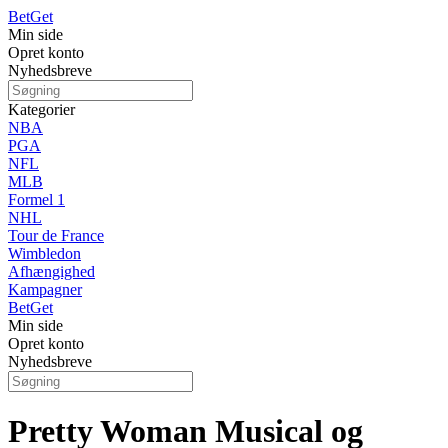
Bet
Get
Min side
Opret konto
Nyhedsbreve
Kategorier
NBA
PGA
NFL
MLB
Formel 1
NHL
Tour de France
Wimbledon
Afhængighed
Kampagner
Bet
Get
Min side
Opret konto
Nyhedsbreve
Pretty Woman Musical og