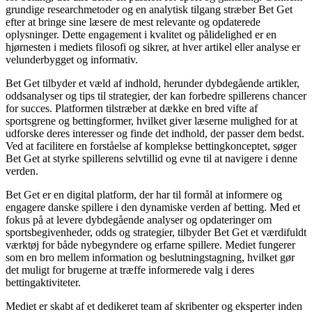
grundige researchmetoder og en analytisk tilgang stræber Bet Get
efter at bringe sine læsere de mest relevante og opdaterede
oplysninger. Dette engagement i kvalitet og pålidelighed er en
hjørnesten i mediets filosofi og sikrer, at hver artikel eller analyse er
velunderbygget og informativ.
Bet Get tilbyder et væld af indhold, herunder dybdegående artikler,
oddsanalyser og tips til strategier, der kan forbedre spillerens chancer
for succes. Platformen tilstræber at dække en bred vifte af
sportsgrene og bettingformer, hvilket giver læserne mulighed for at
udforske deres interesser og finde det indhold, der passer dem bedst.
Ved at facilitere en forståelse af komplekse bettingkonceptet, søger
Bet Get at styrke spillerens selvtillid og evne til at navigere i denne
verden.
Bet Get er en digital platform, der har til formål at informere og
engagere danske spillere i den dynamiske verden af betting. Med et
fokus på at levere dybdegående analyser og opdateringer om
sportsbegivenheder, odds og strategier, tilbyder Bet Get et værdifuldt
værktøj for både nybegyndere og erfarne spillere. Mediet fungerer
som en bro mellem information og beslutningstagning, hvilket gør
det muligt for brugerne at træffe informerede valg i deres
bettingaktiviteter.
Mediet er skabt af et dedikeret team af skribenter og eksperter inden