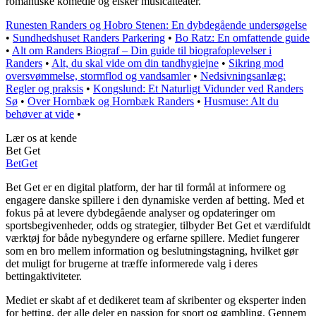
romantiske komedie og elsker musicalteater.
Runesten Randers og Hobro Stenen: En dybdegående undersøgelse
•
Sundhedshuset Randers Parkering
•
Bo Ratz: En omfattende guide
•
Alt om Randers Biograf – Din guide til biografoplevelser i
Randers
•
Alt, du skal vide om din tandhygiejne
•
Sikring mod
oversvømmelse, stormflod og vandsamler
•
Nedsivningsanlæg:
Regler og praksis
•
Kongslund: Et Naturligt Vidunder ved Randers
Sø
•
Over Hornbæk og Hornbæk Randers
•
Husmuse: Alt du
behøver at vide
•
Lær os at kende
Bet Get
Bet
Get
Bet Get er en digital platform, der har til formål at informere og
engagere danske spillere i den dynamiske verden af betting. Med et
fokus på at levere dybdegående analyser og opdateringer om
sportsbegivenheder, odds og strategier, tilbyder Bet Get et værdifuldt
værktøj for både nybegyndere og erfarne spillere. Mediet fungerer
som en bro mellem information og beslutningstagning, hvilket gør
det muligt for brugerne at træffe informerede valg i deres
bettingaktiviteter.
Mediet er skabt af et dedikeret team af skribenter og eksperter inden
for betting, der alle deler en passion for sport og gambling. Gennem