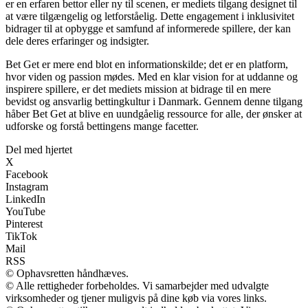
er en erfaren bettor eller ny til scenen, er mediets tilgang designet til
at være tilgængelig og letforståelig. Dette engagement i inklusivitet
bidrager til at opbygge et samfund af informerede spillere, der kan
dele deres erfaringer og indsigter.
Bet Get er mere end blot en informationskilde; det er en platform,
hvor viden og passion mødes. Med en klar vision for at uddanne og
inspirere spillere, er det mediets mission at bidrage til en mere
bevidst og ansvarlig bettingkultur i Danmark. Gennem denne tilgang
håber Bet Get at blive en uundgåelig ressource for alle, der ønsker at
udforske og forstå bettingens mange facetter.
Del med hjertet
X
Facebook
Instagram
LinkedIn
YouTube
Pinterest
TikTok
Mail
RSS
© Ophavsretten håndhæves.
© Alle rettigheder forbeholdes. Vi samarbejder med udvalgte
virksomheder og tjener muligvis på dine køb via vores links.