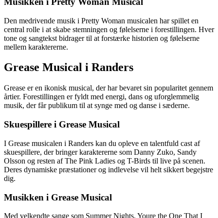
Musikken i Pretty Woman Musical
Den medrivende musik i Pretty Woman musicalen har spillet en
central rolle i at skabe stemningen og følelserne i forestillingen. Hver
tone og sangtekst bidrager til at forstærke historien og følelserne
mellem karaktererne.
Grease Musical i Randers
Grease er en ikonisk musical, der har bevaret sin popularitet gennem
årtier. Forestillingen er fyldt med energi, dans og uforglemmelig
musik, der får publikum til at synge med og danse i sæderne.
Skuespillere i Grease Musical
I Grease musicalen i Randers kan du opleve en talentfuld cast af
skuespillere, der bringer karaktererne som Danny Zuko, Sandy
Olsson og resten af The Pink Ladies og T-Birds til live på scenen.
Deres dynamiske præstationer og indlevelse vil helt sikkert begejstre
dig.
Musikken i Grease Musical
Med velkendte sange som Summer Nights, Youre the One That I