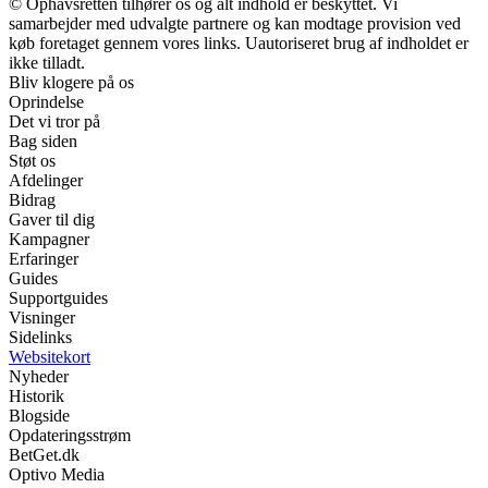
© Ophavsretten tilhører os og alt indhold er beskyttet. Vi
samarbejder med udvalgte partnere og kan modtage provision ved
køb foretaget gennem vores links. Uautoriseret brug af indholdet er
ikke tilladt.
Bliv klogere på os
Oprindelse
Det vi tror på
Bag siden
Støt os
Afdelinger
Bidrag
Gaver til dig
Kampagner
Erfaringer
Guides
Supportguides
Visninger
Sidelinks
Websitekort
Nyheder
Historik
Blogside
Opdateringsstrøm
BetGet.dk
Optivo Media