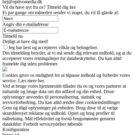
hej@optivomedia.dk
Vil du have nyt fra os? Tilmeld dig her
Et par gange om måneden sender vi noget, du vil få glæde af.
Angiv din e-mailadresse
Tilmeld nu
Dejligt at have dig med!
Jeg har læst og accepterer vilkår og betingelser.
Din tilmelding betyder, at vi må sende dig relevant indhold, og at du
accepterer vores retningslinjer for databeskyttelse. Du kan altid
framelde dig uden problemer.
Cookies giver os mulighed for at tilpasse indhold og forbedre vores
service. Læs mere her.
Ved at bruge vores hjemmeside tillader du os og vores partnere at
indsamle og bruge data om din adfærd og din enhed. Disse
oplysninger anvendes til personalisering, statistik og
serviceforbedring. Du kan altid ændre dine cookieindstillinger
Gem og tilgå oplysninger på enheden. Brug disse til at vælge
skræddersyet reklame og indhold. Opret og brug profiler til
målretning. Mål effektivitet og forstå brugsmønstre gennem
datakilder. Forbedr serviceydelser løbende
Konfiguration
Ingen tak