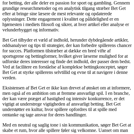
for betting, der alle deler en passion for sport og gambling. Gennem
grundige researchmetoder og en analytisk tilgang stræber Bet Get
efter at bringe sine læsere de mest relevante og opdaterede
oplysninger. Dette engagement i kvalitet og pålidelighed er en
hjørnesten i mediets filosofi og sikrer, at hver artikel eller analyse er
velunderbygget og informativ.
Bet Get tilbyder et væld af indhold, herunder dybdegående artikler,
oddsanalyser og tips til strategier, der kan forbedre spillerens chancer
for succes. Platformen tilstræber at dække en bred vifte af
sportsgrene og bettingformer, hvilket giver læserne mulighed for at
udforske deres interesser og finde det indhold, der passer dem bedst.
Ved at facilitere en forståelse af komplekse bettingkonceptet, søger
Bet Get at styrke spillerens selvtillid og evne til at navigere i denne
verden.
Eksistensen af Bet Get er ikke kun drevet af ønsket om at informere,
men også af en ambition om at fremme ansvarligt spil. I en branche,
der kan være præget af hastighed og intensiv konkurrence, er det
vigtigt at understrege vigtigheden af ansvarligt betting. Bet Get
understøtter en kultur, hvor spillere opfordres til at spille med
omtanke og tage ansvar for deres handlinger.
Med en neutral og saglig tone i sin kommunikation, søger Bet Get at
skabe et rum, hvor alle spillere føler sig velkomne. Uanset om man