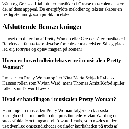
Want og Greased Lightnin, er musikken i Grease musicalen en stor
del af dens apppeal. De energifyldte melodier og tekster skaber en
festlig stemning, som publikum elsker.
Afsluttende Bemærkninger
Uanset om du er fan af Pretty Woman eller Grease, så er musikaler i
Randers en fantastisk oplevelse for enhver teaterelsker. Så tag plads,
lad dig fortrylle og oplev magien på scenen!
Hvem er hovedrolleindehaverne i musicalen Pretty
Woman?
I musicalen Pretty Woman spiller Nina Maria Schjødt Lybæk-
Hansen rollen som Vivian Ward, mens Thomas Ambt Kofod spiller
rollen som Edward Lewis.
Hvad er handlingen i musicalen Pretty Woman?
Handlingen i musicalen Pretty Woman følger den klassiske
kærlighedshistorie mellem den prostituerede Vivian Ward og den
succesfulde forretningsmand Edward Lewis, som mødes under
usædvanlige omstændigheder og finder kærligheden på trods af