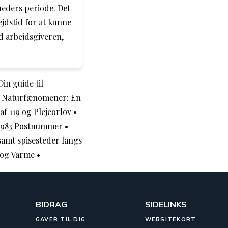
neders periode. Det
ejdstid for at kunne
ed arbejdsgiveren,
in guide til
•
Naturfænomener: En
af 119 og Plejeorlov
•
 8983 Postnummer
•
samt spisesteder langs
 og Varme
•
BIDRAG
SIDELINKS
GAVER TIL DIG
WEBSITEKORT