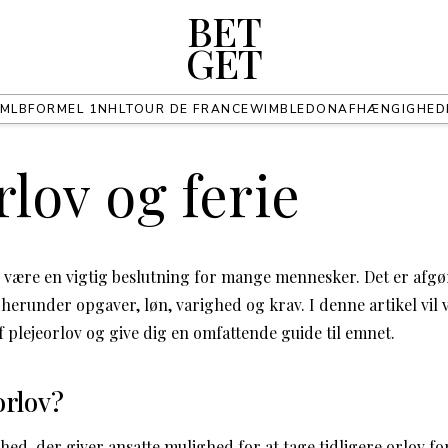
BET
GET
MLB
FORMEL 1
NHL
TOUR DE FRANCE
WIMBLEDON
AFHÆNGIGHED
rlov og ferie
n være en vigtig beslutning for mange mennesker. Det er afgø
herunder opgaver, løn, varighed og krav. I denne artikel vil v
f plejeorlov og give dig en omfattende guide til emnet.
orlov?
ghed, der giver ansatte mulighed for at tage tidligere orlov for