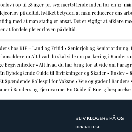
orlov i op til 28 uger pr. syg nærtstående inden for en 12-må
lejeorlov på deltid, hvilket betyder, at man reducerer ens arb
tidig med at man stadig er ansat. Det er vigtigt at afklare m
 at fordele plejeorloven på deltid.
nders hos KIF – Land og Fritid
•
Seniorjob og Seniorordning: D
erlønsalderen
•
Alt hvad du skal vide om parkering i Randers
ge Begivenheder
•
Alt hvad du har brug for at vide om Paragr
En Dybdegående Guide til Bivirkninger og Skader
•
Enslev –
Et Spændende Rollespil for Voksne
•
Veje og gader i Randers 
aner i Randers og Fjernvarme: En Guide til Energibesparelse
BLIV KLOGERE PÅ OS
OPRINDELSE