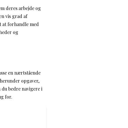
lem deres arbejde og
en vis grad af
gt at forhandle med
gheder og
passe en nærtstående
, herunder opgaver,
 du bedre navigere i
g for.