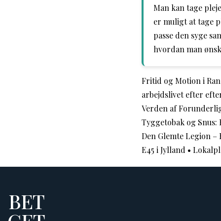
Man kan tage pleje
er muligt at tage p
passe den syge sam
hvordan man ønsker
Fritid og Motion i Ra
arbejdslivet efter eft
Verden af Forunderli
Tyggetobak og Snus: 
Den Glemte Legion – 
E45 i Jylland
•
Lokalpl
BET
GET