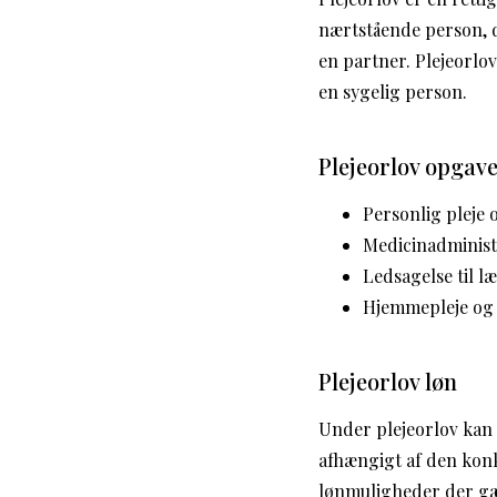
nærtstående person, d
en partner. Plejeorlov
en sygelig person.
Plejeorlov opgav
Personlig pleje 
Medicinadminist
Ledsagelse til 
Hjemmepleje og 
Plejeorlov løn
Under plejeorlov kan m
afhængigt af den konk
lønmuligheder der gæld