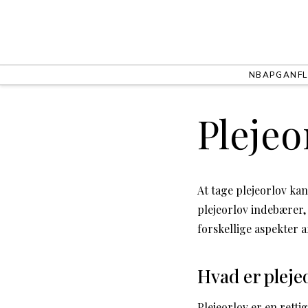
NBA
PGA
NFL
Plejeo
At tage plejeorlov ka
plejeorlov indebærer, 
forskellige aspekter a
Hvad er pleje
Plejeorlov er en retti