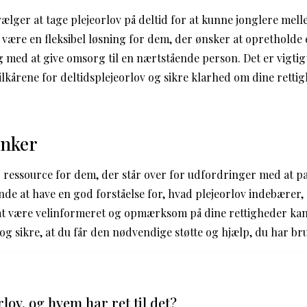
lger at tage plejeorlov på deltid for at kunne jonglere mel
 være en fleksibel løsning for dem, der ønsker at opretholde 
g med at give omsorg til en nærtstående person. Det er vigti
ilkårene for deltidsplejeorlov og sikre klarhed om dine retti
anker
ig ressource for dem, der står over for udfordringer med at 
nde at have en god forståelse for, hvad plejeorlov indebærer
at være velinformeret og opmærksom på dine rettigheder kan
og sikre, at du får den nødvendige støtte og hjælp, du har bru
lov, og hvem har ret til det?