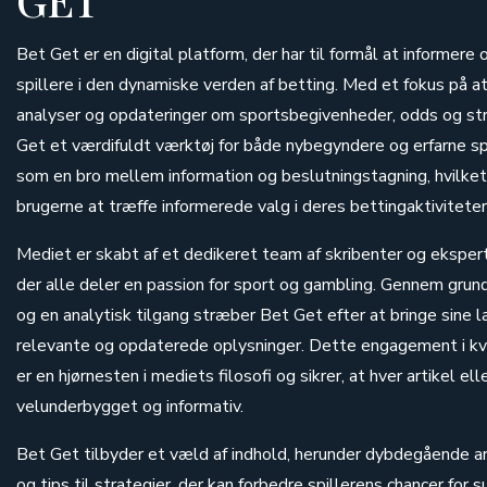
Bet Get er en digital platform, der har til formål at informer
spillere i den dynamiske verden af betting. Med et fokus på 
analyser og opdateringer om sportsbegivenheder, odds og stra
Get et værdifuldt værktøj for både nybegyndere og erfarne sp
som en bro mellem information og beslutningstagning, hvilket
brugerne at træffe informerede valg i deres bettingaktiviteter
Mediet er skabt af et dedikeret team af skribenter og ekspert
der alle deler en passion for sport og gambling. Gennem gru
og en analytisk tilgang stræber Bet Get efter at bringe sine
relevante og opdaterede oplysninger. Dette engagement i kva
er en hjørnesten i mediets filosofi og sikrer, at hver artikel ell
velunderbygget og informativ.
Bet Get tilbyder et væld af indhold, herunder dybdegående ar
og tips til strategier, der kan forbedre spillerens chancer for 