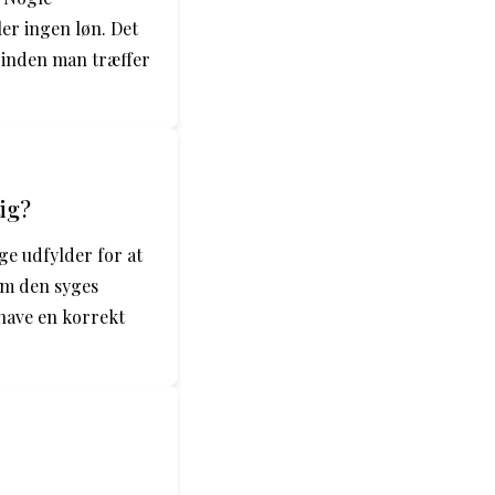
ler ingen løn. Det
v inden man træffer
tig?
e udfylder for at
om den syges
 have en korrekt