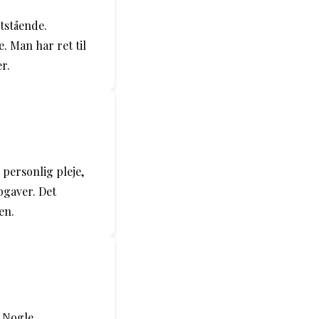
rtstående.
. Man har ret til
r.
personlig pleje,
pgaver. Det
en.
. Nogle