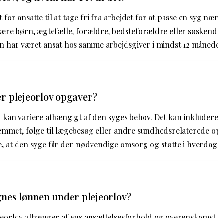
t for ansatte til at tage fri fra arbejdet for at passe en syg næ
re børn, ægtefælle, forældre, bedsteforældre eller søskende
an har været ansat hos samme arbejdsgiver i mindst 12 månede
r plejeorlov opgaver?
 kan variere afhængigt af den syges behov. Det kan inkludere 
jemmet, følge til lægebesøg eller andre sundhedsrelaterede o
kre, at den syge får den nødvendige omsorg og støtte i hverdag
nes lønnen under plejeorlov?
eorlov afhænger af ens ansættelsesforhold og overenskomst