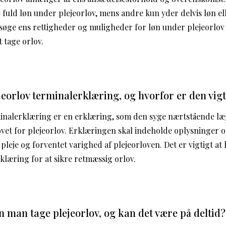
 fuld løn under plejeorlov, mens andre kun yder delvis løn el
rsøge ens rettigheder og muligheder for løn under plejeorlo
 tage orlov.
jeorlov terminalerklæring, og hvorfor er den vig
inalerklæring er en erklæring, som den syge nærtstående læg
et for plejeorlov. Erklæringen skal indeholde oplysninger 
 pleje og forventet varighed af plejeorloven. Det er vigtigt at
klæring for at sikre retmæssig orlov.
 man tage plejeorlov, og kan det være på deltid?