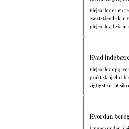
Plejeorlov er en re
Nærtstående kan væ
plejeorlov, hvis m
Hvad indebære
Plejeorlov opgaver
praktisk hjælp i h
vigtigste er at si
Hvordan bereg
Lønnen under plej