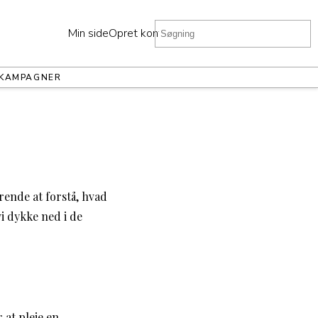
Min side
Opret konto
KAMPAGNER
rende at forstå, hvad
i dykke ned i de
 at pleje en