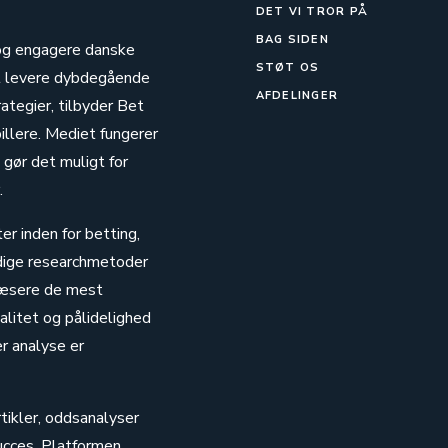
DET VI TROR PÅ
BAG SIDEN
e og engagere danske
STØT OS
at levere dybdegående
AFDELINGER
tegier, tilbyder Bet
illere. Mediet fungerer
 gør det muligt for
.
er inden for betting,
ndige researchmetoder
 læsere de mest
litet og pålidelighed
er analyse er
tikler, oddsanalyser
succes. Platformen