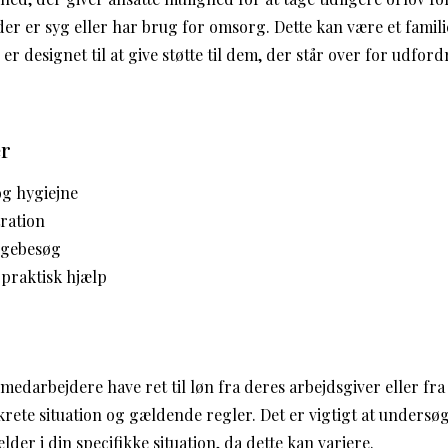
er er syg eller har brug for omsorg. Dette kan være et famil
 er designet til at give støtte til dem, der står over for udfo
er
og hygiejne
ration
lægebesøg
praktisk hjælp
edarbejdere have ret til løn fra deres arbejdsgiver eller fra 
rete situation og gældende regler. Det er vigtigt at undersøg
er i din specifikke situation, da dette kan variere.