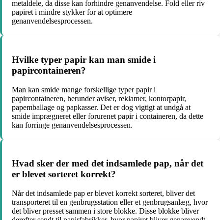
metaldele, da disse kan forhindre genanvendelse. Fold eller riv
papiret i mindre stykker for at optimere
genanvendelsesprocessen.
Hvilke typer papir kan man smide i
papircontaineren?
Man kan smide mange forskellige typer papir i
papircontaineren, herunder aviser, reklamer, kontorpapir,
papemballage og papkasser. Det er dog vigtigt at undgå at
smide imprægneret eller forurenet papir i containeren, da dette
kan forringe genanvendelsesprocessen.
Hvad sker der med det indsamlede pap, når det
er blevet sorteret korrekt?
Når det indsamlede pap er blevet korrekt sorteret, bliver det
transporteret til en genbrugsstation eller et genbrugsanlæg, hvor
det bliver presset sammen i store blokke. Disse blokke bliver
derefter sendt til papirfabrikker, hvor papiret bliver genanvendt