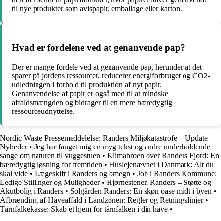
til nye produkter som avispapir, emballage eller karton.
Hvad er fordelene ved at genanvende pap?
Der er mange fordele ved at genanvende pap, herunder at det
sparer på jordens ressourcer, reducerer energiforbruget og CO2-
udledningen i forhold til produktion af nyt papir.
Genanvendelse af papir er også med til at mindske
affaldsmængden og bidrager til en mere bæredygtig
ressourceudnyttelse.
Nordic Waste Pressemeddelelse: Randers Miljøkatastrofe – Update
Nyheder
•
Jeg har fanget mig en myg tekst og andre underholdende
sange om naturen til vuggestuen
•
Klimabroen over Randers Fjord: En
bæredygtig løsning for fremtiden
•
Huslejenævnet i Danmark: Alt du
skal vide
•
Lægeskift i Randers og omegn
•
Job i Randers Kommune:
Ledige Stillinger og Muligheder
•
Hjørnestenen Randers – Støtte og
Akutbolig i Randers
•
Solgården Randers: En skøn oase midt i byen
•
Afbrænding af Haveaffald i Landzonen: Regler og Retningslinjer
•
Tårnfalkekasse: Skab et hjem for tårnfalken i din have
•