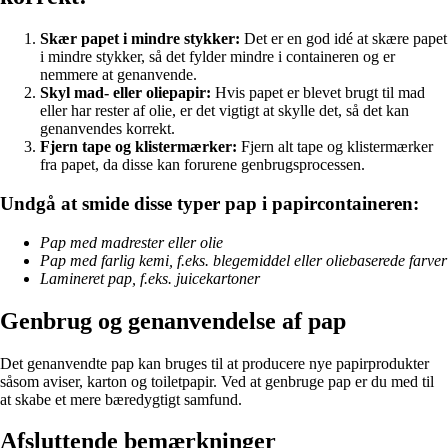
Skær papet i mindre stykker:
Det er en god idé at skære papet
i mindre stykker, så det fylder mindre i containeren og er
nemmere at genanvende.
Skyl mad- eller oliepapir:
Hvis papet er blevet brugt til mad
eller har rester af olie, er det vigtigt at skylle det, så det kan
genanvendes korrekt.
Fjern tape og klistermærker:
Fjern alt tape og klistermærker
fra papet, da disse kan forurene genbrugsprocessen.
Undgå at smide disse typer pap i papircontaineren:
Pap med madrester eller olie
Pap med farlig kemi, f.eks. blegemiddel eller oliebaserede farver
Lamineret pap, f.eks. juicekartoner
Genbrug og genanvendelse af pap
Det genanvendte pap kan bruges til at producere nye papirprodukter
såsom aviser, karton og toiletpapir. Ved at genbruge pap er du med til
at skabe et mere bæredygtigt samfund.
Afsluttende bemærkninger