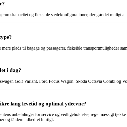
er?
agerumskapacitet og fleksible sædekonfigurationer, der gør det muligt at
ltype?
mere plads til bagage og passagerer, fleksible transportmuligheder sam
et i dag?
lkswagen Golf Variant, Ford Focus Wagon, Skoda Octavia Combi og V
kre lang levetid og optimal ydeevne?
ntens anbefalinger for service og vedligeholdelse, regelmæssigt tjekke
r og få dem udbedret hurtigt.