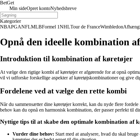
Bet
Get
Min side
Opret konto
Nyhedsbreve
Kategorier
NBA
PGA
NFL
MLB
Formel 1
NHL
Tour de France
Wimbledon
Afhæng
Opnå den ideelle kombination af 
Introduktion til kombination af køretøjer
At vælge den rigtige kombi af køretøjer er afgørende for at opnå optimal 
vil vi udforske forskellige aspekter af køretøjskombinationer og give dig 
Fordelene ved at vælge den rette kombi
Når du sammensætter dine køretøjer korrekt, kan du nyde flere fordele
behov kan du opnå en harmonisk kombination, der passer perfekt til din
Nyttige tips til at skabe den optimale kombination af k
Vurder dine behov:
Start med at analysere, hvad du skal bruge di
køretøjer der er bedst egnet til din situation.