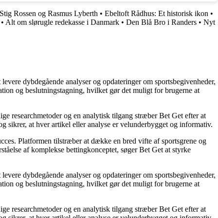
d Stig Rossen og Rasmus Lyberth
•
Ebeltoft Rådhus: Et historisk ikon
•
•
Alt om slørugle redekasse i Danmark
•
Den Blå Bro i Randers
•
Nyt
å at levere dybdegående analyser og opdateringer om sportsbegivenheder,
tion og beslutningstagning, hvilket gør det muligt for brugerne at
ige researchmetoder og en analytisk tilgang stræber Bet Get efter at
g sikrer, at hver artikel eller analyse er velunderbygget og informativ.
succes. Platformen tilstræber at dække en bred vifte af sportsgrene og
orståelse af komplekse bettingkonceptet, søger Bet Get at styrke
å at levere dybdegående analyser og opdateringer om sportsbegivenheder,
tion og beslutningstagning, hvilket gør det muligt for brugerne at
ige researchmetoder og en analytisk tilgang stræber Bet Get efter at
g sikrer, at hver artikel eller analyse er velunderbygget og informativ.