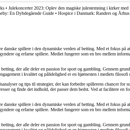
cks
•
Julekoncerter 2023: Oplev den magiske julestemning i kirker me
neby: En Dybdegående Guide
•
Hospice i Danmark: Randers og Århus
agere danske spillere i den dynamiske verden af betting. Med et fokus p
egyndere og erfarne spillere. Mediet fungerer som en bro mellem informa
r betting, der alle deler en passion for sport og gambling. Gennem grund
gagement i kvalitet og pålidelighed er en hjørnesten i mediets filosofi o
analyser og tips til strategier, der kan forbedre spillerens chancer for 
resser og finde det indhold, der passer dem bedst. Ved at facilitere en f
agere danske spillere i den dynamiske verden af betting. Med et fokus p
egyndere og erfarne spillere. Mediet fungerer som en bro mellem informa
r betting, der alle deler en passion for sport og gambling. Gennem grund
gagement i kvalitet og pålidelighed er en hjørnesten i mediets filosofi o