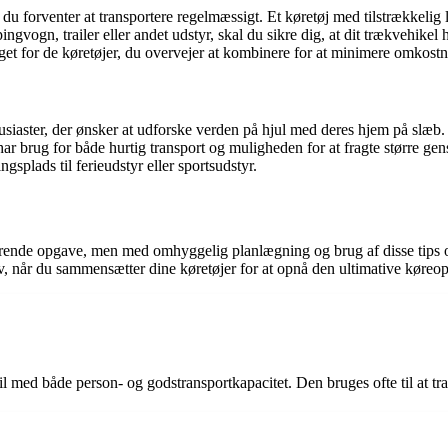
 forventer at transportere regelmæssigt. Et køretøj med tilstrækkelig l
vogn, trailer eller andet udstyr, skal du sikre dig, at dit trækvehikel ha
t for de køretøjer, du overvejer at kombinere for at minimere omkostn
siaster, der ønsker at udforske verden på hjul med deres hjem på slæb.
r brug for både hurtig transport og muligheden for at fragte større gen
gsplads til ferieudstyr eller sportsudstyr.
ende opgave, men med omhyggelig planlægning og brug af disse tips og t
av, når du sammensætter dine køretøjer for at opnå den ultimative køreop
l med både person- og godstransportkapacitet. Den bruges ofte til at tr