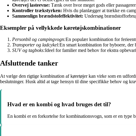
Overvej lasteevne:
Tænk over hvor meget gods eller passagerer du
Kontroller trækstyrken:
Hvis du planlægger at trække en camping
Sammenlign brændstofeffektivitet:
Undersøg brændstofforbruge
Eksempler på vellykkede køretøjskombinationer
Personbil og campingvogn:
En populær kombination for ferieentu
Transporter og ladcykel:
En smart kombination for byboere, der ha
SUV og tagboks:
Ideel for familier med behov for ekstra opbevarin
Afsluttende tanker
At vælge den rigtige kombination af køretøjer kan virke som en udfordr
beslutninger. Husk altid at tage hensyn til dine specifikke behov og kr
Hvad er en kombi og hvad bruges det til?
En kombi er en forkortelse for kombinationsvogn, som er en type bi