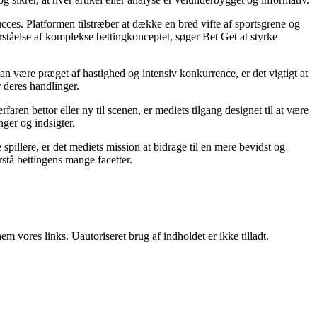
succes. Platformen tilstræber at dække en bred vifte af sportsgrene og
orståelse af komplekse bettingkonceptet, søger Bet Get at styrke
an være præget af hastighed og intensiv konkurrence, er det vigtigt at
r deres handlinger.
ren bettor eller ny til scenen, er mediets tilgang designet til at være
nger og indsigter.
pillere, er det mediets mission at bidrage til en mere bevidst og
stå bettingens mange facetter.
 vores links. Uautoriseret brug af indholdet er ikke tilladt.