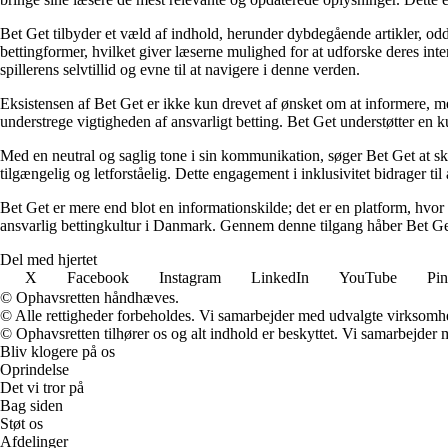
Bet Get tilbyder et væld af indhold, herunder dybdegående artikler, odds
bettingformer, hvilket giver læserne mulighed for at udforske deres inte
spillerens selvtillid og evne til at navigere i denne verden.
Eksistensen af Bet Get er ikke kun drevet af ønsket om at informere, me
understrege vigtigheden af ansvarligt betting. Bet Get understøtter en ku
Med en neutral og saglig tone i sin kommunikation, søger Bet Get at skab
tilgængelig og letforståelig. Dette engagement i inklusivitet bidrager ti
Bet Get er mere end blot en informationskilde; det er en platform, hvor 
ansvarlig bettingkultur i Danmark. Gennem denne tilgang håber Bet Get a
Del med hjertet
X
Facebook
Instagram
LinkedIn
YouTube
Pin
© Ophavsretten håndhæves.
© Alle rettigheder forbeholdes. Vi samarbejder med udvalgte virksomhed
© Ophavsretten tilhører os og alt indhold er beskyttet. Vi samarbejder 
Bliv klogere på os
Oprindelse
Det vi tror på
Bag siden
Støt os
Afdelinger