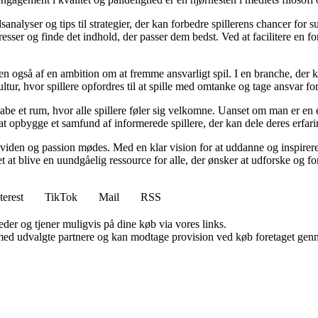
analyser og tips til strategier, der kan forbedre spillerens chancer for 
resser og finde det indhold, der passer dem bedst. Ved at facilitere en f
n også af en ambition om at fremme ansvarligt spil. I en branche, der k
ltur, hvor spillere opfordres til at spille med omtanke og tage ansvar fo
e et rum, hvor alle spillere føler sig velkomne. Uanset om man er en erfa
l at opbygge et samfund af informerede spillere, der kan dele deres erfari
viden og passion mødes. Med en klar vision for at uddanne og inspirere s
t blive en uundgåelig ressource for alle, der ønsker at udforske og for
terest
TikTok
Mail
RSS
er og tjener muligvis på dine køb via vores links.
med udvalgte partnere og kan modtage provision ved køb foretaget gennem