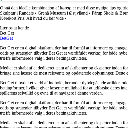
Opnå den ideelle kombination af køretøjer med disse nyttige tips og tri
Skulptur i Randers
•
Grenå Museum i Østjylland
•
Fårup Skole & Bør
Kørekort Pris: Alt hvad du bør vide
•
Lær os at kende
Bet Get
Bet
Get
Bet Get er en digital platform, der har til formål at informere og eng
odds og strategier, tilbyder Bet Get et værdifuldt værktøj for både nyb
træffe informerede valg i deres bettingaktiviteter.
Mediet er skabt af et dedikeret team af skribenter og eksperter inden fo
bringe sine læsere de mest relevante og opdaterede oplysninger. Dette en
Bet Get tilbyder et væld af indhold, herunder dybdegående artikler, odds
bettingformer, hvilket giver læserne mulighed for at udforske deres inte
spillerens selvtillid og evne til at navigere i denne verden.
Bet Get er en digital platform, der har til formål at informere og eng
odds og strategier, tilbyder Bet Get et værdifuldt værktøj for både nyb
træffe informerede valg i deres bettingaktiviteter.
Mediet er skabt af et dedikeret team af skribenter og eksperter inden fo
bringe sine læsere de mest relevante og opdaterede oplysninger. Dette en