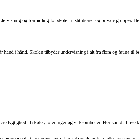
ervisning og formidling for skoler, institutioner og private grupper. He
år hånd i hånd. Skolen tilbyder undervisning i alt fra flora og fauna t
bæredygtighed til skoler, foreninger og virksomheder. Her kan du blive 
pirerende dag i naturens tegn. Uanset om du er barn eller voksen, natur