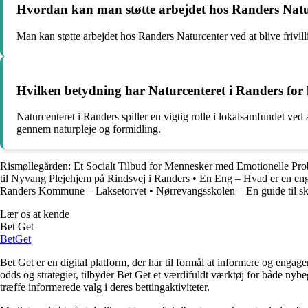
Hvordan kan man støtte arbejdet hos Randers Nat
Man kan støtte arbejdet hos Randers Naturcenter ved at blive frivill
Hvilken betydning har Naturcenteret i Randers for
Naturcenteret i Randers spiller en vigtig rolle i lokalsamfundet ve
gennem naturpleje og formidling.
Rismøllegården: Et Socialt Tilbud for Mennesker med Emotionelle Pr
til Nyvang Plejehjem på Rindsvej i Randers
•
En Eng – Hvad er en en
Randers Kommune – Laksetorvet
•
Nørrevangsskolen – En guide til s
Lær os at kende
Bet Get
Bet
Get
Bet Get er en digital platform, der har til formål at informere og eng
odds og strategier, tilbyder Bet Get et værdifuldt værktøj for både nyb
træffe informerede valg i deres bettingaktiviteter.