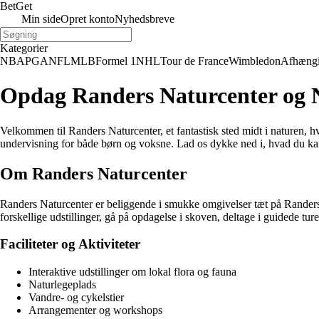
Bet
Get
Min side
Opret konto
Nyhedsbreve
Kategorier
NBA
PGA
NFL
MLB
Formel 1
NHL
Tour de France
Wimbledon
Afhæng
Opdag Randers Naturcenter og 
Velkommen til Randers Naturcenter, et fantastisk sted midt i naturen, 
undervisning for både børn og voksne. Lad os dykke ned i, hvad du ka
Om Randers Naturcenter
Randers Naturcenter er beliggende i smukke omgivelser tæt på Randers F
forskellige udstillinger, gå på opdagelse i skoven, deltage i guidede tu
Faciliteter og Aktiviteter
Interaktive udstillinger om lokal flora og fauna
Naturlegeplads
Vandre- og cykelstier
Arrangementer og workshops