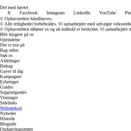
Del med hjertet
X
Facebook
Instagram
LinkedIn
YouTube
Pin
© Ophavsretten håndhæves.
© Alle rettigheder forbeholdes. Vi samarbejder med udvalgte virksomhed
© Ophavsretten tilhører os og alt indhold er beskyttet. Vi samarbejder 
Bliv klogere på os
Oprindelse
Det vi tror på
Bag siden
Støt os
Afdelinger
Bidrag
Gaver til dig
Kampagner
Erfaringer
Guides
Supportguides
Visninger
Sidelinks
Websitekort
Nyheder
Historik
Blogside
Opdateringsstrøm