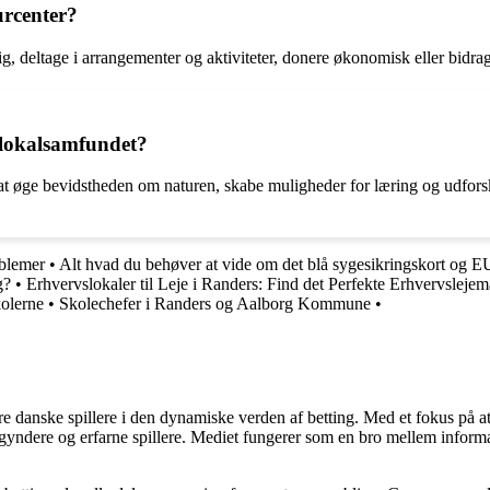
urcenter?
ig, deltage i arrangementer og aktiviteter, donere økonomisk eller bidrag
 lokalsamfundet?
d at øge bevidstheden om naturen, skabe muligheder for læring og udfors
oblemer
•
Alt hvad du behøver at vide om det blå sygesikringskort og E
g?
•
Erhvervslokaler til Leje i Randers: Find det Perfekte Erhvervslejem
kolerne
•
Skolechefer i Randers og Aalborg Kommune
•
agere danske spillere i den dynamiske verden af betting. Med et fokus p
egyndere og erfarne spillere. Mediet fungerer som en bro mellem informa