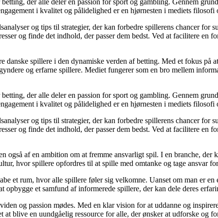
r betting, der alle deler en passion for sport og gambling. Gennem grund
gagement i kvalitet og pålidelighed er en hjørnesten i mediets filosofi o
analyser og tips til strategier, der kan forbedre spillerens chancer for 
resser og finde det indhold, der passer dem bedst. Ved at facilitere en f
agere danske spillere i den dynamiske verden af betting. Med et fokus p
egyndere og erfarne spillere. Mediet fungerer som en bro mellem informa
r betting, der alle deler en passion for sport og gambling. Gennem grund
gagement i kvalitet og pålidelighed er en hjørnesten i mediets filosofi o
analyser og tips til strategier, der kan forbedre spillerens chancer for 
resser og finde det indhold, der passer dem bedst. Ved at facilitere en f
n også af en ambition om at fremme ansvarligt spil. I en branche, der k
ltur, hvor spillere opfordres til at spille med omtanke og tage ansvar fo
e et rum, hvor alle spillere føler sig velkomne. Uanset om man er en erfa
l at opbygge et samfund af informerede spillere, der kan dele deres erfari
viden og passion mødes. Med en klar vision for at uddanne og inspirere s
t blive en uundgåelig ressource for alle, der ønsker at udforske og for