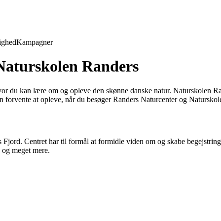
ighed
Kampagner
Naturskolen Randers
hvor du kan lære om og opleve den skønne danske natur. Naturskolen Ran
n forvente at opleve, når du besøger Randers Naturcenter og Natursko
jord. Centret har til formål at formidle viden om og skabe begejstring
re og meget mere.