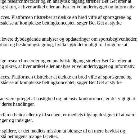
ige researchmetoder og en analytisk tilgang stræber Bet Get efter at
g sikrer, at hver artikel eller analyse er velunderbygget og informativ.
succes. Platformen tilstræber at dække en bred vifte af sportsgrene og
orståelse af komplekse bettingkonceptet, søger Bet Get at styrke
å at levere dybdegående analyser og opdateringer om sportsbegivenheder,
tion og beslutningstagning, hvilket gør det muligt for brugerne at
ige researchmetoder og en analytisk tilgang stræber Bet Get efter at
g sikrer, at hver artikel eller analyse er velunderbygget og informativ.
succes. Platformen tilstræber at dække en bred vifte af sportsgrene og
orståelse af komplekse bettingkonceptet, søger Bet Get at styrke
an være præget af hastighed og intensiv konkurrence, er det vigtigt at
r deres handlinger.
ren bettor eller ny til scenen, er mediets tilgang designet til at være
nger og indsigter.
pillere, er det mediets mission at bidrage til en mere bevidst og
stå bettingens mange facetter.