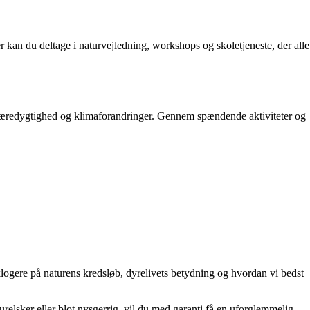
r kan du deltage i naturvejledning, workshops og skoletjeneste, der alle
il bæredygtighed og klimaforandringer. Gennem spændende aktiviteter og
klogere på naturens kredsløb, dyrelivets betydning og hvordan vi bedst
elsker eller blot nysgerrig, vil du med garanti få en uforglemmelig