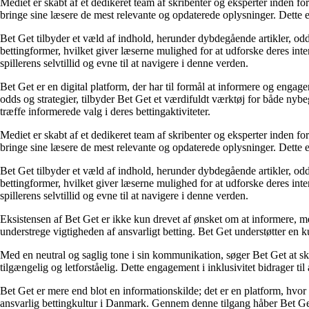
Mediet er skabt af et dedikeret team af skribenter og eksperter inden fo
bringe sine læsere de mest relevante og opdaterede oplysninger. Dette en
Bet Get tilbyder et væld af indhold, herunder dybdegående artikler, odds
bettingformer, hvilket giver læserne mulighed for at udforske deres inte
spillerens selvtillid og evne til at navigere i denne verden.
Bet Get er en digital platform, der har til formål at informere og eng
odds og strategier, tilbyder Bet Get et værdifuldt værktøj for både nyb
træffe informerede valg i deres bettingaktiviteter.
Mediet er skabt af et dedikeret team af skribenter og eksperter inden fo
bringe sine læsere de mest relevante og opdaterede oplysninger. Dette en
Bet Get tilbyder et væld af indhold, herunder dybdegående artikler, odds
bettingformer, hvilket giver læserne mulighed for at udforske deres inte
spillerens selvtillid og evne til at navigere i denne verden.
Eksistensen af Bet Get er ikke kun drevet af ønsket om at informere, me
understrege vigtigheden af ansvarligt betting. Bet Get understøtter en ku
Med en neutral og saglig tone i sin kommunikation, søger Bet Get at skab
tilgængelig og letforståelig. Dette engagement i inklusivitet bidrager ti
Bet Get er mere end blot en informationskilde; det er en platform, hvor 
ansvarlig bettingkultur i Danmark. Gennem denne tilgang håber Bet Get a