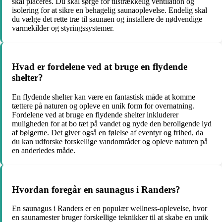
skal placeres. Du skal sørge for tilstrækkelig ventilation og
isolering for at sikre en behagelig saunaoplevelse. Endelig skal
du vælge det rette træ til saunaen og installere de nødvendige
varmekilder og styringssystemer.
Hvad er fordelene ved at bruge en flydende
shelter?
En flydende shelter kan være en fantastisk måde at komme
tættere på naturen og opleve en unik form for overnatning.
Fordelene ved at bruge en flydende shelter inkluderer
muligheden for at bo tæt på vandet og nyde den beroligende lyd
af bølgerne. Det giver også en følelse af eventyr og frihed, da
du kan udforske forskellige vandområder og opleve naturen på
en anderledes måde.
Hvordan foregår en saunagus i Randers?
En saunagus i Randers er en populær wellness-oplevelse, hvor
en saunamester bruger forskellige teknikker til at skabe en unik