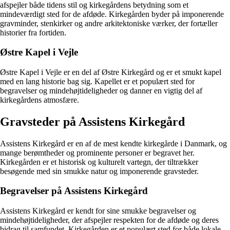
afspejler både tidens stil og kirkegårdens betydning som et
mindeværdigt sted for de afdøde. Kirkegården byder på imponerende
gravminder, stenkirker og andre arkitektoniske værker, der fortæller
historier fra fortiden.
Østre Kapel i Vejle
Østre Kapel i Vejle er en del af Østre Kirkegård og er et smukt kapel
med en lang historie bag sig. Kapellet er et populært sted for
begravelser og mindehøjtideligheder og danner en vigtig del af
kirkegårdens atmosfære.
Gravsteder på Assistens Kirkegård
Assistens Kirkegård er en af de mest kendte kirkegårde i Danmark, og
mange berømtheder og prominente personer er begravet her.
Kirkegården er et historisk og kulturelt vartegn, der tiltrækker
besøgende med sin smukke natur og imponerende gravsteder.
Begravelser på Assistens Kirkegård
Assistens Kirkegård er kendt for sine smukke begravelser og
mindehøjtideligheder, der afspejler respekten for de afdøde og deres
bidrag til samfundet. Kirkegården er et populært sted for både lokale