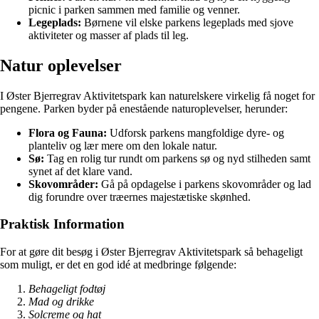
picnic i parken sammen med familie og venner.
Legeplads:
Børnene vil elske parkens legeplads med sjove
aktiviteter og masser af plads til leg.
Natur oplevelser
I Øster Bjerregrav Aktivitetspark kan naturelskere virkelig få noget for
pengene. Parken byder på enestående naturoplevelser, herunder:
Flora og Fauna:
Udforsk parkens mangfoldige dyre- og
planteliv og lær mere om den lokale natur.
Sø:
Tag en rolig tur rundt om parkens sø og nyd stilheden samt
synet af det klare vand.
Skovområder:
Gå på opdagelse i parkens skovområder og lad
dig forundre over træernes majestætiske skønhed.
Praktisk Information
For at gøre dit besøg i Øster Bjerregrav Aktivitetspark så behageligt
som muligt, er det en god idé at medbringe følgende:
Behageligt fodtøj
Mad og drikke
Solcreme og hat