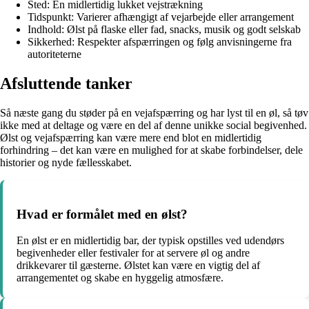
Sted: En midlertidig lukket vejstrækning
Tidspunkt: Varierer afhængigt af vejarbejde eller arrangement
Indhold: Ølst på flaske eller fad, snacks, musik og godt selskab
Sikkerhed: Respekter afspærringen og følg anvisningerne fra
autoriteterne
Afsluttende tanker
Så næste gang du støder på en vejafspærring og har lyst til en øl, så tøv
ikke med at deltage og være en del af denne unikke social begivenhed.
Ølst og vejafspærring kan være mere end blot en midlertidig
forhindring – det kan være en mulighed for at skabe forbindelser, dele
historier og nyde fællesskabet.
Hvad er formålet med en ølst?
En ølst er en midlertidig bar, der typisk opstilles ved udendørs
begivenheder eller festivaler for at servere øl og andre
drikkevarer til gæsterne. Ølstet kan være en vigtig del af
arrangementet og skabe en hyggelig atmosfære.