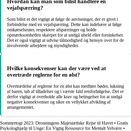
Hvordan kan man som bilist håndtere en
vejafspærring?
Som bilist er det vigtigt at følge de anvisninger, der er givet i
forbindelse med en vejafspærring. Dette kan indebære at følge
omkørselsruter, respektere afspærringer og holde
opmærksomheden skærpet for at undgå uheld eller forsinkelser.
Det er også vigtigt at udvise tålmodighed og hensyn over for de
involverede arbejdere og myndigheder.
Hvilke konsekvenser kan der være ved at
overtræde reglerne for en ølst?
Overtrædelse af reglerne for en ølst kan medføre bøder, lukning
af baren, tab af tilladelser og i værste fald retsforfølgelse. Det er
derfor vigtigt at overholde alle krav og betingelser for at undgå
negative konsekvenser og sikre en vellykket afvikling af
arrangementet.
Sommertogt 2023: Dronningens Majestætiske Rejse til Havet
•
Gratis
Psykologhjælp til Unge: En Vigtig Ressource for Mentalt Velvære
•