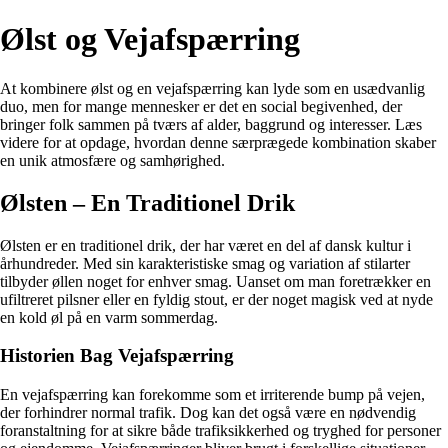
Ølst og Vejafspærring
At kombinere ølst og en vejafspærring kan lyde som en usædvanlig
duo, men for mange mennesker er det en social begivenhed, der
bringer folk sammen på tværs af alder, baggrund og interesser. Læs
videre for at opdage, hvordan denne særprægede kombination skaber
en unik atmosfære og samhørighed.
Ølsten – En Traditionel Drik
Ølsten er en traditionel drik, der har været en del af dansk kultur i
århundreder. Med sin karakteristiske smag og variation af stilarter
tilbyder øllen noget for enhver smag. Uanset om man foretrækker en
ufiltreret pilsner eller en fyldig stout, er der noget magisk ved at nyde
en kold øl på en varm sommerdag.
Historien Bag Vejafspærring
En vejafspærring kan forekomme som et irriterende bump på vejen,
der forhindrer normal trafik. Dog kan det også være en nødvendig
foranstaltning for at sikre både trafiksikkerhed og tryghed for personer