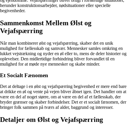
og ejendomme. Vejafspærringer bliver brugt i forskellige situationer,
herunder konstruktionsarbejder, nødsituationer eller specielle
begivenheder.
Sammenkomst Mellem Ølst og
Vejafspærring
Når man kombinerer ølst og vejafspærring, skaber det en unik
mulighed for fællesskab og samvær. Mennesker samles omkring en
lukket vejstrækning og nyder en øl eller to, mens de deler historier og
oplevelser. Den midlertidige forhindring bliver forvandlet til en
mulighed for at møde nye mennesker og skabe minder.
Et Socialt Fænomen
Det at deltage i en ølst og vejafspærring begivenhed er mere end bare
at drikke en øl og vente på vejen bliver åbnet igen. Det handler om at
være en del af noget større, om at være en del af et fællesskab, der
bryder grænser og skaber forbindelser. Det er et socialt fænomen, der
bringer folk sammen på tværs af alder, baggrund og interesser.
Detaljer om Ølst og Vejafspærring