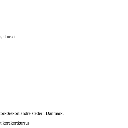
ge kurset.
ktorkørekort andre steder i Danmark.
it kørekortkursus.