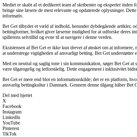
Mediet er skabt af et dedikeret team af skribenter og eksperter inden 
bringe sine læsere de mest relevante og opdaterede oplysninger. Dette e
informativ.
Bet Get tilbyder et væld af indhold, herunder dybdegående artikler, odd
bettingformer, hvilket giver læserne mulighed for at udforske deres int
spillerens selvtillid og evne til at navigere i denne verden.
Eksistensen af Bet Get er ikke kun drevet af ønsket om at informere, 
at understrege vigtigheden af ansvarligt betting. Bet Get understøtter e
Med en neutral og saglig tone i sin kommunikation, søger Bet Get at ska
være tilgængelig og letforståelig. Dette engagement i inklusivitet bidra
Bet Get er mere end blot en informationskilde; det er en platform, hvo
ansvarlig bettingkultur i Danmark. Gennem denne tilgang håber Bet Get
Del med hjertet
X
Facebook
Instagram
LinkedIn
YouTube
Pinterest
TikTok