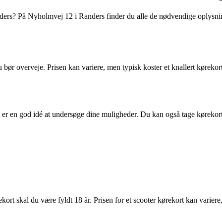
i Randers? På Nyholmvej 12 i Randers finder du alle de nødvendige oplysni
 du bør overveje. Prisen kan variere, men typisk koster et knallert køre
et er en god idé at undersøge dine muligheder. Du kan også tage kørekort
ort skal du være fyldt 18 år. Prisen for et scooter kørekort kan variere,