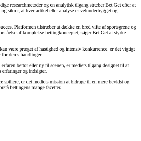
ndige researchmetoder og en analytisk tilgang stræber Bet Get efter at
og sikrer, at hver artikel eller analyse er velunderbygget og
 succes. Platformen tilstræber at dække en bred vifte af sportsgrene og
forståelse af komplekse bettingkonceptet, søger Bet Get at styrke
kan være præget af hastighed og intensiv konkurrence, er det vigtigt
r for deres handlinger.
aren bettor eller ny til scenen, er mediets tilgang designet til at
 erfaringer og indsigter.
 spillere, er det mediets mission at bidrage til en mere bevidst og
rstå bettingens mange facetter.