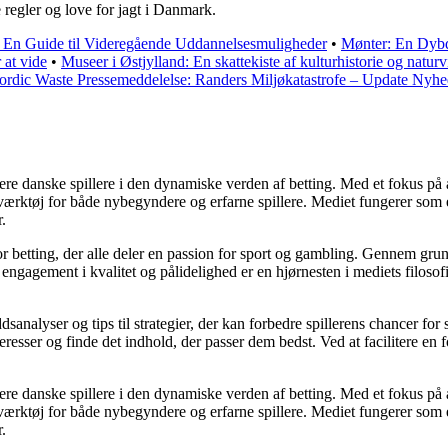
regler og love for jagt i Danmark.
: En Guide til Videregående Uddannelsesmuligheder
•
Mønter: En Dyb
 at vide
•
Museer i Østjylland: En skattekiste af kulturhistorie og natur
ordic Waste Pressemeddelelse: Randers Miljøkatastrofe – Update Nyhe
gagere danske spillere i den dynamiske verden af betting. Med et fokus 
t værktøj for både nybegyndere og erfarne spillere. Mediet fungerer som
.
for betting, der alle deler en passion for sport og gambling. Gennem gru
ngagement i kvalitet og pålidelighed er en hjørnesten i mediets filosofi 
sanalyser og tips til strategier, der kan forbedre spillerens chancer for
eresser og finde det indhold, der passer dem bedst. Ved at facilitere en 
gagere danske spillere i den dynamiske verden af betting. Med et fokus 
t værktøj for både nybegyndere og erfarne spillere. Mediet fungerer som
.