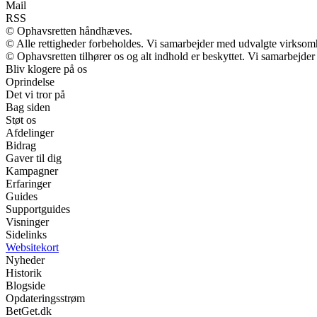
Mail
RSS
© Ophavsretten håndhæves.
© Alle rettigheder forbeholdes. Vi samarbejder med udvalgte virksomh
© Ophavsretten tilhører os og alt indhold er beskyttet. Vi samarbejder
Bliv klogere på os
Oprindelse
Det vi tror på
Bag siden
Støt os
Afdelinger
Bidrag
Gaver til dig
Kampagner
Erfaringer
Guides
Supportguides
Visninger
Sidelinks
Websitekort
Nyheder
Historik
Blogside
Opdateringsstrøm
BetGet.dk