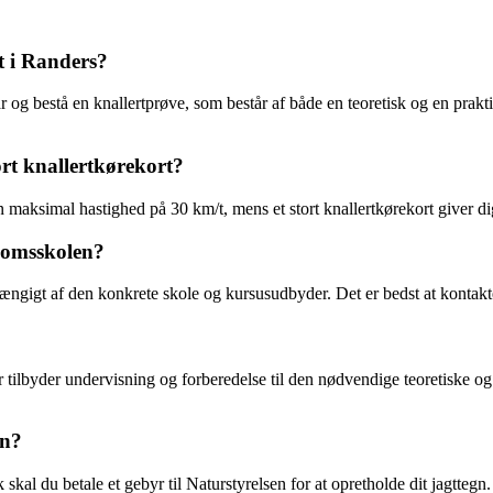
t i Randers?
år og bestå en knallertprøve, som består af både en teoretisk og en prak
tort knallertkørekort?
 en maksimal hastighed på 30 km/t, mens et stort knallertkørekort giver dig
gdomsskolen?
ængigt af den konkrete skole og kursusudbyder. Det er bedst at kontakte
r tilbyder undervisning og forberedelse til den nødvendige teoretiske o
gn?
 skal du betale et gebyr til Naturstyrelsen for at opretholde dit jagtte