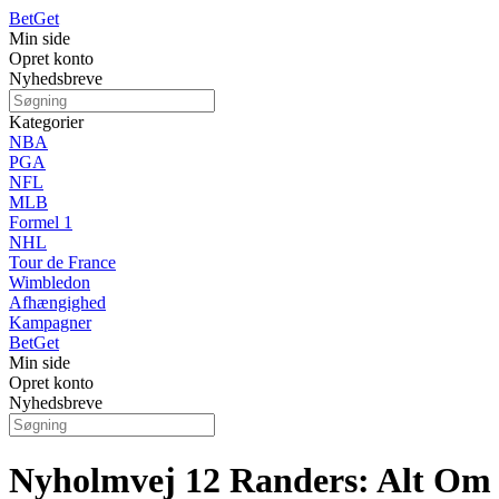
Bet
Get
Min side
Opret konto
Nyhedsbreve
Kategorier
NBA
PGA
NFL
MLB
Formel 1
NHL
Tour de France
Wimbledon
Afhængighed
Kampagner
Bet
Get
Min side
Opret konto
Nyhedsbreve
Nyholmvej 12 Randers: Alt Om K