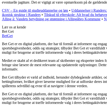
eventuelle jagtture. Det er vigtigt at være opmærksom på de gældende 
CSV – En guide til studieuddannelse og løn
•
Uddannelser i Randers
ikonisk struktur i Randers
•
Tilskud til efterskole: Alt hvad du behøver
Alling å: Vandets betydning og strømning i Allingåbro Kommune
•
N
Lær os at kende
Bet Get
Bet
Get
Bet Get er en digital platform, der har til formål at informere og en
sportsbegivenheder, odds og strategier, tilbyder Bet Get et værdifuld
muligt for brugerne at træffe informerede valg i deres bettingaktiviteter
Mediet er skabt af et dedikeret team af skribenter og eksperter inden 
bringe sine læsere de mest relevante og opdaterede oplysninger. Dette e
informativ.
Bet Get tilbyder et væld af indhold, herunder dybdegående artikler, odd
bettingformer, hvilket giver læserne mulighed for at udforske deres int
spillerens selvtillid og evne til at navigere i denne verden.
Bet Get er en digital platform, der har til formål at informere og en
sportsbegivenheder, odds og strategier, tilbyder Bet Get et værdifuld
muligt for brugerne at træffe informerede valg i deres bettingaktiviteter