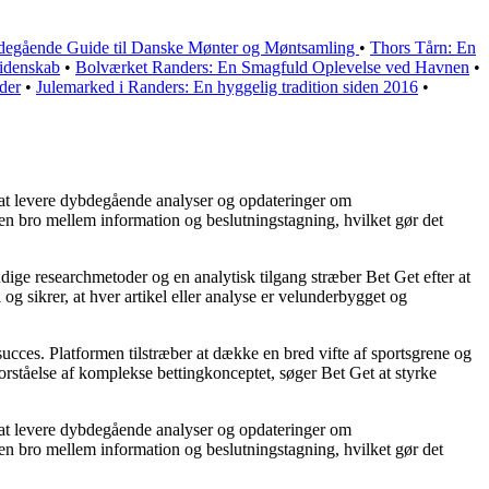
degående Guide til Danske Mønter og Møntsamling
•
Thors Tårn: En
videnskab
•
Bolværket Randers: En Smagfuld Oplevelse ved Havnen
•
der
•
Julemarked i Randers: En hyggelig tradition siden 2016
•
på at levere dybdegående analyser og opdateringer om
 en bro mellem information og beslutningstagning, hvilket gør det
ndige researchmetoder og en analytisk tilgang stræber Bet Get efter at
og sikrer, at hver artikel eller analyse er velunderbygget og
 succes. Platformen tilstræber at dække en bred vifte af sportsgrene og
forståelse af komplekse bettingkonceptet, søger Bet Get at styrke
på at levere dybdegående analyser og opdateringer om
 en bro mellem information og beslutningstagning, hvilket gør det