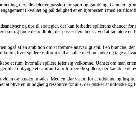
for betting, der alle deler en passion for sport og gambling. Gennem gru
ngagement i kvalitet og pålidelighed er en hjørnesten i mediets filosofi 
sanalyser og tips til strategier, der kan forbedre spillerens chancer for
eresser og finde det indhold, der passer dem bedst. Ved at facilitere en 
men også af en ambition om at fremme ansvarligt spil. I en branche, der 
n kultur, hvor spillere opfordres til at spille med omtanke og tage ansva
be et rum, hvor alle spillere føler sig velkomne. Uanset om man er en erf
ger til at opbygge et samfund af informerede spillere, der kan dele deres
r viden og passion mødes. Med en klar vision for at uddanne og inspirere
 at blive en uundgåelig ressource for alle, der ønsker at udforske og fo