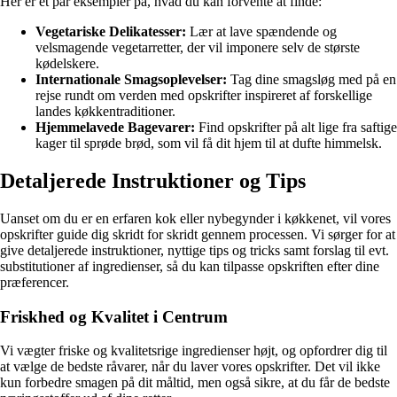
Her er et par eksempler på, hvad du kan forvente at finde:
Vegetariske Delikatesser:
Lær at lave spændende og
velsmagende vegetarretter, der vil imponere selv de største
kødelskere.
Internationale Smagsoplevelser:
Tag dine smagsløg med på en
rejse rundt om verden med opskrifter inspireret af forskellige
landes køkkentraditioner.
Hjemmelavede Bagevarer:
Find opskrifter på alt lige fra saftige
kager til sprøde brød, som vil få dit hjem til at dufte himmelsk.
Detaljerede Instruktioner og Tips
Uanset om du er en erfaren kok eller nybegynder i køkkenet, vil vores
opskrifter guide dig skridt for skridt gennem processen. Vi sørger for at
give detaljerede instruktioner, nyttige tips og tricks samt forslag til evt.
substitutioner af ingredienser, så du kan tilpasse opskriften efter dine
præferencer.
Friskhed og Kvalitet i Centrum
Vi vægter friske og kvalitetsrige ingredienser højt, og opfordrer dig til
at vælge de bedste råvarer, når du laver vores opskrifter. Det vil ikke
kun forbedre smagen på dit måltid, men også sikre, at du får de bedste