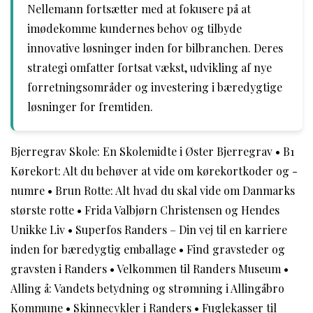
Nellemann fortsætter med at fokusere på at
imødekomme kundernes behov og tilbyde
innovative løsninger inden for bilbranchen. Deres
strategi omfatter fortsat vækst, udvikling af nye
forretningsområder og investering i bæredygtige
løsninger for fremtiden.
Bjerregrav Skole: En Skolemidte i Øster Bjerregrav
•
B1
Kørekort: Alt du behøver at vide om kørekortkoder og -
numre
•
Brun Rotte: Alt hvad du skal vide om Danmarks
største rotte
•
Frida Valbjørn Christensen og Hendes
Unikke Liv
•
Superfos Randers – Din vej til en karriere
inden for bæredygtig emballage
•
Find gravsteder og
gravsten i Randers
•
Velkommen til Randers Museum
•
Alling å: Vandets betydning og strømning i Allingåbro
Kommune
•
Skinnecykler i Randers
•
Fuglekasser til