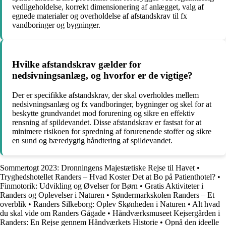
vedligeholdelse, korrekt dimensionering af anlægget, valg af
egnede materialer og overholdelse af afstandskrav til fx
vandboringer og bygninger.
Hvilke afstandskrav gælder for
nedsivningsanlæg, og hvorfor er de vigtige?
Der er specifikke afstandskrav, der skal overholdes mellem
nedsivningsanlæg og fx vandboringer, bygninger og skel for at
beskytte grundvandet mod forurening og sikre en effektiv
rensning af spildevandet. Disse afstandskrav er fastsat for at
minimere risikoen for spredning af forurenende stoffer og sikre
en sund og bæredygtig håndtering af spildevandet.
Sommertogt 2023: Dronningens Majestætiske Rejse til Havet
•
Tryghedshotellet Randers – Hvad Koster Det at Bo på Patienthotel?
•
Finmotorik: Udvikling og Øvelser for Børn
•
Gratis Aktiviteter i
Randers og Oplevelser i Naturen
•
Søndermarkskolen Randers – Et
overblik
•
Randers Silkeborg: Oplev Skønheden i Naturen
•
Alt hvad
du skal vide om Randers Gågade
•
Håndværksmuseet Kejsergården i
Randers: En Rejse gennem Håndværkets Historie
•
Opnå den ideelle