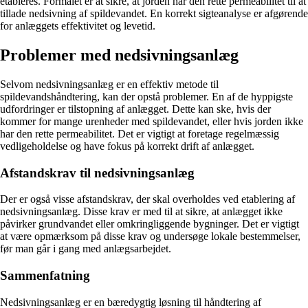
etableres. Formålet er at sikre, at jorden har den rette permeabilitet til at
tillade nedsivning af spildevandet. En korrekt sigteanalyse er afgørende
for anlæggets effektivitet og levetid.
Problemer med nedsivningsanlæg
Selvom nedsivningsanlæg er en effektiv metode til
spildevandshåndtering, kan der opstå problemer. En af de hyppigste
udfordringer er tilstopning af anlægget. Dette kan ske, hvis der
kommer for mange urenheder med spildevandet, eller hvis jorden ikke
har den rette permeabilitet. Det er vigtigt at foretage regelmæssig
vedligeholdelse og have fokus på korrekt drift af anlægget.
Afstandskrav til nedsivningsanlæg
Der er også visse afstandskrav, der skal overholdes ved etablering af
nedsivningsanlæg. Disse krav er med til at sikre, at anlægget ikke
påvirker grundvandet eller omkringliggende bygninger. Det er vigtigt
at være opmærksom på disse krav og undersøge lokale bestemmelser,
før man går i gang med anlægsarbejdet.
Sammenfatning
Nedsivningsanlæg er en bæredygtig løsning til håndtering af