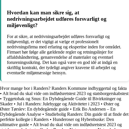
Hvordan kan man sikre sig, at
nedrivningsarbejdet udføres forsvarligt og
miljøvenligt?
For at sikre, at nedrivningsarbejdet udføres forsvarligt og
miljøvenligt, er det vigtigt at vælge et professionelt
nedrivningsfirma med erfaring og ekspertise inden for området.
Firmaet bør følge alle gældende regler og retningslinjer for
affaldshåndtering, genanvendelse af materialer og eventuel
forureningssikring. Det kan også være en god idé at indgå en
skriftlig kontrakt, der tydeligt angiver kravene til arbejdet og
eventuelle miljømæssige hensyn.
Hvor mange bor i Randers? Randers Kommune indbyggertal og fakta
•
Alt hvad du skal vide om indfødsretstest 2023 og statsborgerskabstest
•
Tyggetobak og Snus: En Dybdegående Guide til Bivirkninger og
Skader
•
Jul i Randers: Julehygge og Aktiviteter i 2023
•
Øster og
Øster Tørslev: En dybdegående guide
•
Erik Bo Andersen – En
Dybdegående Analyse
•
Studiebolig Randers: Din guide til at finde det
perfekte kollegie i Randers
•
Hunderoser og Hybenbuske: Den
ultimative guide
•
Alt hvad du skal vide om indfødsretstest 2023 og