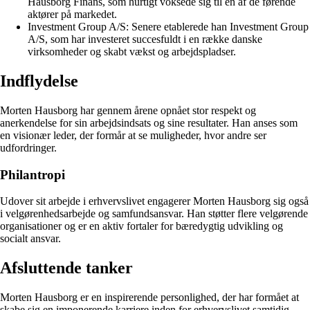
Hausborg Finans, som hurtigt voksede sig til en af de førende
aktører på markedet.
Investment Group A/S: Senere etablerede han Investment Group
A/S, som har investeret succesfuldt i en række danske
virksomheder og skabt vækst og arbejdspladser.
Indflydelse
Morten Hausborg har gennem årene opnået stor respekt og
anerkendelse for sin arbejdsindsats og sine resultater. Han anses som
en visionær leder, der formår at se muligheder, hvor andre ser
udfordringer.
Philantropi
Udover sit arbejde i erhvervslivet engagerer Morten Hausborg sig også
i velgørenhedsarbejde og samfundsansvar. Han støtter flere velgørende
organisationer og er en aktiv fortaler for bæredygtig udvikling og
socialt ansvar.
Afsluttende tanker
Morten Hausborg er en inspirerende personlighed, der har formået at
skabe sig en imponerende karriere inden for erhvervslivet samtidig